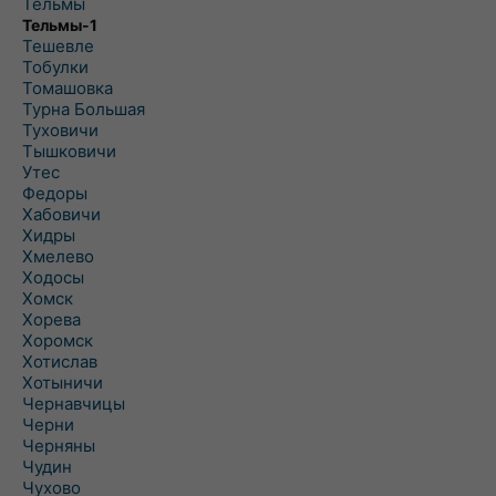
Тельмы
Тельмы-1
Тешевле
Тобулки
Томашовка
Турна Большая
Туховичи
Тышковичи
Утес
Федоры
Хабовичи
Хидры
Хмелево
Ходосы
Хомск
Хорева
Хоромск
Хотислав
Хотыничи
Чернавчицы
Черни
Черняны
Чудин
Чухово