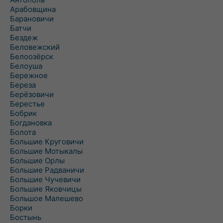
Арабовщина
Барановичи
Батчи
Бездеж
Беловежский
Белоозёрск
Белоуша
Бережное
Береза
Берёзовичи
Берестье
Бобрик
Богдановка
Болота
Большие Круговичи
Большие Мотыкалы
Большие Орлы
Большие Радваничи
Большие Чучевичи
Большие Яковчицы
Большое Малешево
Борки
Бостынь