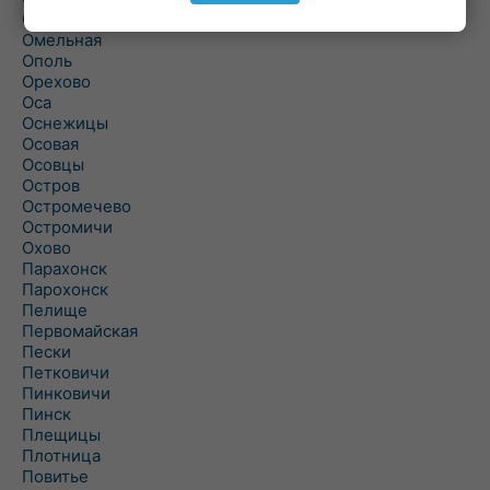
Ольшаны
Омельная
Ополь
Орехово
Оса
Оснежицы
Осовая
Осовцы
Остров
Остромечево
Остромичи
Охово
Парахонск
Парохонск
Пелище
Первомайская
Пески
Петковичи
Пинковичи
Пинск
Плещицы
Плотница
Повитье