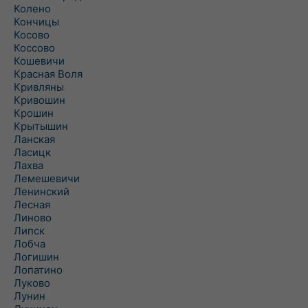
Колено
Кончицы
Косово
Коссово
Кошевичи
Красная Воля
Кривляны
Кривошин
Крошин
Крытышин
Ланская
Ласицк
Лахва
Лемешевичи
Ленинский
Лесная
Линово
Липск
Лобча
Логишин
Лопатино
Луково
Лунин