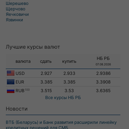
Шерешево
Щерчово
Яечковичи
Язвинки
Лучшие курсы валют
НБ РБ
валюта
сдать
купить
07.08.2026
USD
2.927
2.933
2.9386
EUR
3.385
3.385
3.3908
RUB
100
3.515
3.53
3.6365
Все курсы
НБ РБ
Новости
ВТБ (Беларусь) и Банк развития расширили линейку
кредитных решений для СМБ