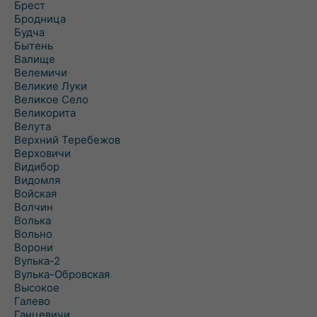
Брест
Бродница
Будча
Бытень
Валище
Велемичи
Великие Луки
Великое Село
Великорита
Велута
Верхний Теребежов
Верховичи
Видибор
Видомля
Войская
Волчин
Волька
Вольно
Ворони
Вулька-2
Вулька-Обровская
Высокое
Галево
Ганцевичи