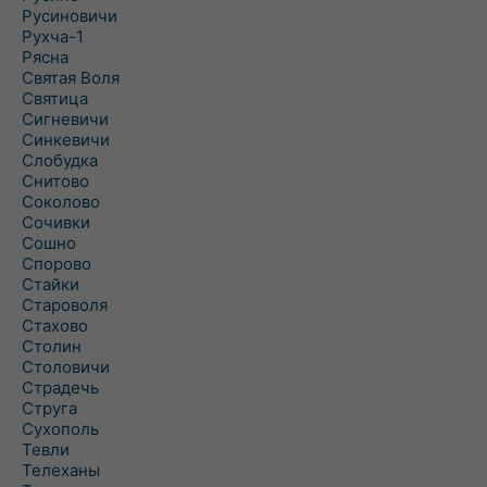
Русиновичи
Рухча-1
Рясна
Святая Воля
Святица
Сигневичи
Синкевичи
Слобудка
Снитово
Соколово
Сочивки
Сошно
Спорово
Стайки
Староволя
Стахово
Столин
Столовичи
Страдечь
Струга
Сухополь
Тевли
Телеханы