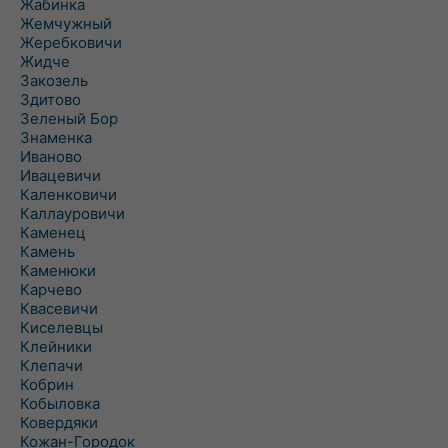
Жабинка
Жемчужный
Жеребковичи
Жидче
Закозель
Здитово
Зеленый Бор
Знаменка
Иваново
Ивацевичи
Каленковичи
Каллауровичи
Каменец
Камень
Каменюки
Карчево
Квасевичи
Киселевцы
Клейники
Клепачи
Кобрин
Кобыловка
Ковердяки
Кожан-Городок