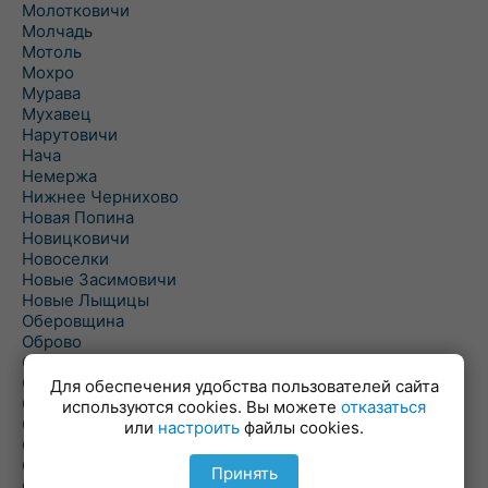
Молотковичи
Молчадь
Мотоль
Мохро
Мурава
Мухавец
Нарутовичи
Нача
Немержа
Нижнее Чернихово
Новая Попина
Новицковичи
Новоселки
Новые Засимовичи
Новые Лыщицы
Оберовщина
Оброво
Огаревичи
Одрижин
Для обеспечения удобства пользователей сайта
Оздамичи
используются cookies. Вы можете
отказаться
Озяты
или
настроить
файлы cookies.
Олтуш
Ольманы
Принять
Ольпень