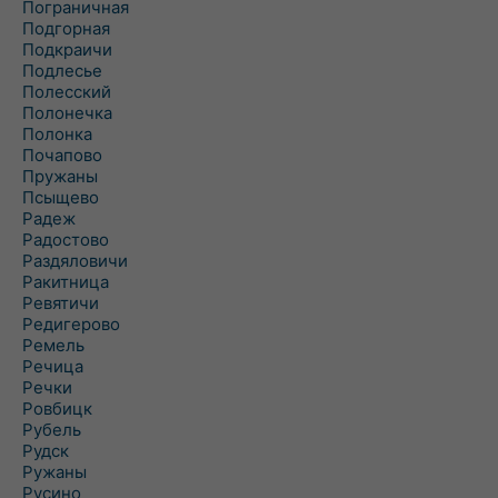
Пограничная
Подгорная
Подкраичи
Подлесье
Полесский
Полонечка
Полонка
Почапово
Пружаны
Псыщево
Радеж
Радостово
Раздяловичи
Ракитница
Ревятичи
Редигерово
Ремель
Речица
Речки
Ровбицк
Рубель
Рудск
Ружаны
Русино