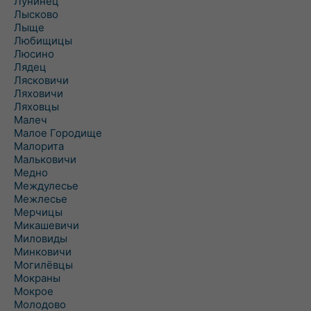
Лунинец
Лысково
Лыще
Любищицы
Люсино
Лядец
Лясковичи
Ляховичи
Ляховцы
Малеч
Малое Городище
Малорита
Мальковичи
Медно
Междулесье
Межлесье
Мерчицы
Микашевичи
Миловиды
Минковичи
Могилёвцы
Мокраны
Мокрое
Молодово