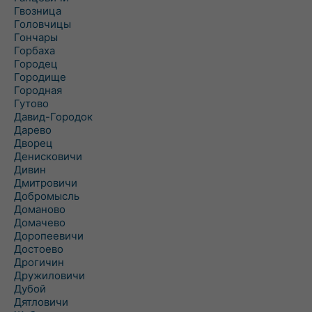
Гвозница
Головчицы
Гончары
Горбаха
Городец
Городище
Городная
Гутово
Давид-Городок
Дарево
Дворец
Денисковичи
Дивин
Дмитровичи
Добромысль
Доманово
Домачево
Доропеевичи
Достоево
Дрогичин
Дружиловичи
Дубой
Дятловичи