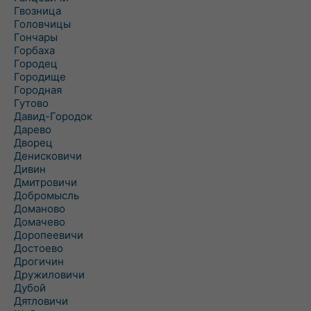
Гвозница
Головчицы
Гончары
Горбаха
Городец
Городище
Городная
Гутово
Давид-Городок
Дарево
Дворец
Денисковичи
Дивин
Дмитровичи
Добромысль
Доманово
Домачево
Доропеевичи
Достоево
Дрогичин
Дружиловичи
Дубой
Дятловичи