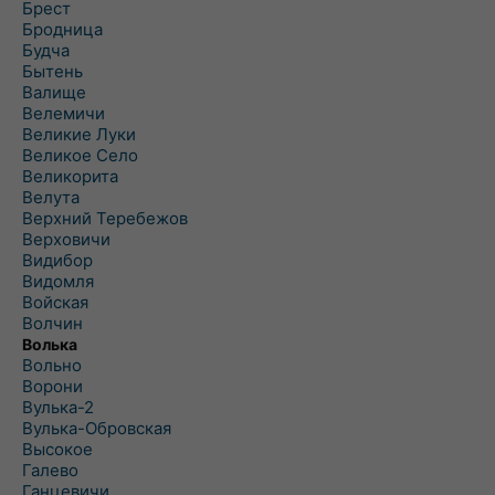
Брест
Бродница
Будча
Бытень
Валище
Велемичи
Великие Луки
Великое Село
Великорита
Велута
Верхний Теребежов
Верховичи
Видибор
Видомля
Войская
Волчин
Волька
Вольно
Ворони
Вулька-2
Вулька-Обровская
Высокое
Галево
Ганцевичи