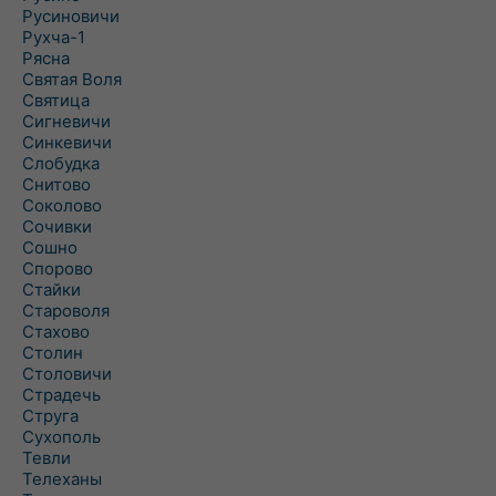
Русиновичи
Рухча-1
Рясна
Святая Воля
Святица
Сигневичи
Синкевичи
Слобудка
Снитово
Соколово
Сочивки
Сошно
Спорово
Стайки
Староволя
Стахово
Столин
Столовичи
Страдечь
Струга
Сухополь
Тевли
Телеханы