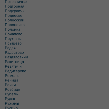
Пограничная
Подгорная
Подкраичи
Подлесье
Полесский
Полонечка
Полонка
Почапово
Пружаны
Псыщево
Радеж
Радостово
Раздяловичи
Ракитница
Ревятичи
Редигерово
Ремель
Речица
Речки
Ровбицк
Рубель
Рудск
Ружаны
Русино