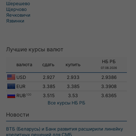
Шерешево
Щерчово
Яечковичи
Язвинки
Лучшие курсы валют
НБ РБ
валюта
сдать
купить
07.08.2026
USD
2.927
2.933
2.9386
EUR
3.385
3.385
3.3908
RUB
100
3.515
3.53
3.6365
Все курсы
НБ РБ
Новости
ВТБ (Беларусь) и Банк развития расширили линейку
кредитных решений для СМБ