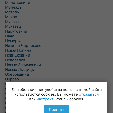
Молотковичи
Молчадь
Мотоль
Мохро
Мурава
Мухавец
Нарутовичи
Нача
Немержа
Нижнее Чернихово
Новая Попина
Новицковичи
Новоселки
Новые Засимовичи
Новые Лыщицы
Оберовщина
Оброво
Огаревичи
Одрижин
Для обеспечения удобства пользователей сайта
Оздамичи
используются cookies. Вы можете
отказаться
Озяты
или
настроить
файлы cookies.
Олтуш
Ольманы
Принять
Ольпень