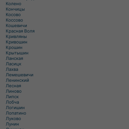
Колено
Кончицы
Косово
Коссово
Кошевичи
Красная Воля
Кривляны
Кривошин
Крошин
Крытышин
Ланская
Ласицк
Лахва
Лемешевичи
Ленинский
Лесная
Линово
Липск
Лобча
Логишин
Лопатино
Луково
Лунин