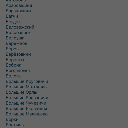
Арабовщина
Барановичи
Батчи
Бездеж
Беловежский
Белоозёрск
Белоуша
Бережное
Береза
Берёзовичи
Берестье
Бобрик
Богдановка
Болота
Большие Круговичи
Большие Мотыкалы
Большие Орлы
Большие Радваничи
Большие Чучевичи
Большие Яковчицы
Большое Малешево
Борки
Бостынь