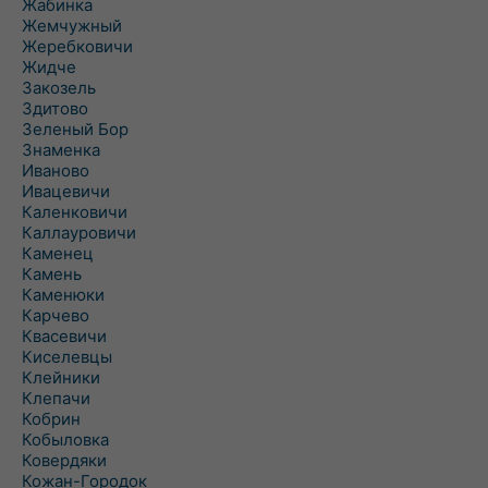
Жабинка
Жемчужный
Жеребковичи
Жидче
Закозель
Здитово
Зеленый Бор
Знаменка
Иваново
Ивацевичи
Каленковичи
Каллауровичи
Каменец
Камень
Каменюки
Карчево
Квасевичи
Киселевцы
Клейники
Клепачи
Кобрин
Кобыловка
Ковердяки
Кожан-Городок