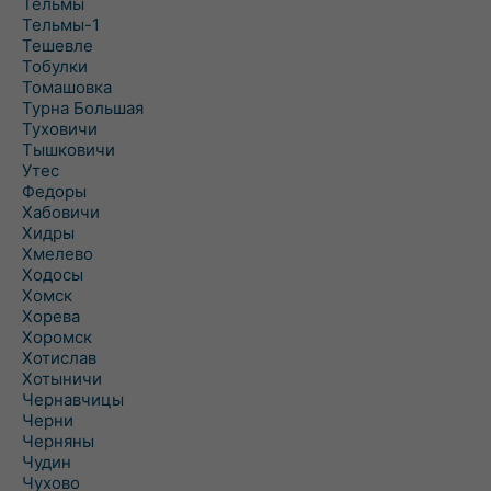
Тельмы
Тельмы-1
Тешевле
Тобулки
Томашовка
Турна Большая
Туховичи
Тышковичи
Утес
Федоры
Хабовичи
Хидры
Хмелево
Ходосы
Хомск
Хорева
Хоромск
Хотислав
Хотыничи
Чернавчицы
Черни
Черняны
Чудин
Чухово