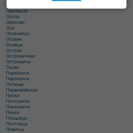
Ольшаны
Омельная
Ополь
Орехово
Оса
Оснежицы
Осовая
Осовцы
Остров
Остромечево
Остромичи
Охово
Парахонск
Парохонск
Пелище
Первомайская
Пески
Петковичи
Пинковичи
Пинск
Плещицы
Плотница
Повитье