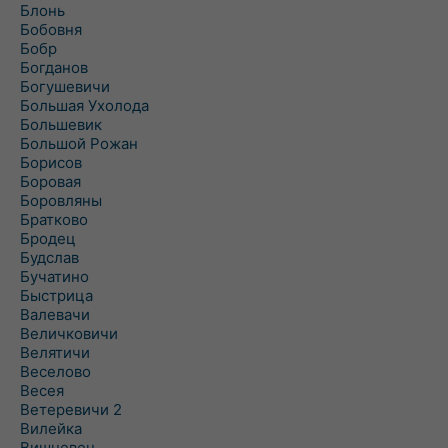
Блонь
Бобовня
Бобр
Богданов
Богушевичи
Большая Ухолода
Большевик
Большой Рожан
Борисов
Боровая
Боровляны
Братково
Бродец
Будслав
Бучатино
Быстрица
Валевачи
Величковичи
Велятичи
Веселово
Весея
Ветеревичи 2
Вилейка
Вишневец