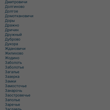
Дмитровичи
Долгиново
Долгое
Домоткановичи
Доры
Дражно
Дричин
Дружный
Дуброво
Дукора
Ждановичи
Жилихово
Жодино
Заболоть
Заболотье
Загалье
Зазерка
Замки
Замосточье
Занарочь
Заостровечье
Заполье
Заречье
Заславль