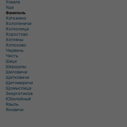
Ухвала
Уша
Фаниполь
Хатежино
Холопеничи
Холхолица
Хоростово
Хотляны
Хотюхово
Червень
Чисть
Шацк
Шершуны
Шиловичи
Щитковичи
Щитомиричи
Щомыслица
Энергетиков
Юбилейный
Языль
Яновичи