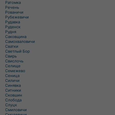
Ратомка
Речень
Рованичи
Рубежевичи
Рудавка
Руденск
Рудня
Саковщина
Самохваловичи
Сватки
Светлый Бор
Свирь
Свислочь
Селище
Семежево
Сеница
Силичи
Синявка
Ситники
Сковшин
Слобода
Слуцк
Смиловичи
Смолевичи