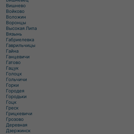
Вишнево
Войково
Воложин
Воронцы
Высокая Липа
Вязынь
Габриелевка
Гаврильчицы
Гайна
Ганцевичи
Гатово
Гацук
Голоцк
Гольчичи
Горки
Городея
Городьки
Гоцк
Греск
Грицкевичи
Грозово
Деревная
Дзержинск