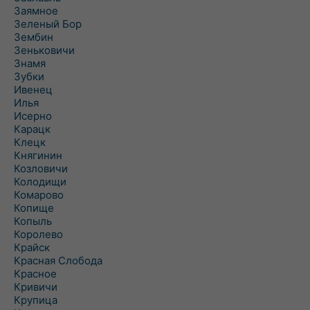
Заямное
Зеленый Бор
Зембин
Зеньковичи
Знамя
Зубки
Ивенец
Илья
Исерно
Карацк
Клецк
Княгинин
Козловичи
Колодищи
Комарово
Копище
Копыль
Королево
Крайск
Красная Слобода
Красное
Кривичи
Крупица