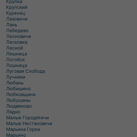
Крупки
Крупский
Куренец
Лазовичи
Лань
Лебедево
Леоновичи
Лесковка
Лесной
Лешница
Логойск
Лошница
Луговая Слобода
Лучники
Любань
Любишино
Любковщина
Любушаны
Людвиново
Лядно
Малые Городятичи
Малые Нестановичи
Марьина Горка
Марьино