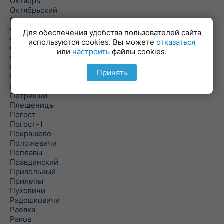
Октябрь
Октябрьский
Олехновичи
Омговичи
Для обеспечения удобства пользователей сайта
Оношки
используются cookies. Вы можете
отказаться
Осовец
или
настроить
файлы cookies.
Острошицкий Городок
Пасека
Принять
Пастовичи
Першаи
Петришки
Плещеницы
Погост
Погост-1
Покрашево
Положевичи
Поплавы
Правдинский
Привольный
Прилепы
Пуховичи
Радошковичи
Раевка
Раков