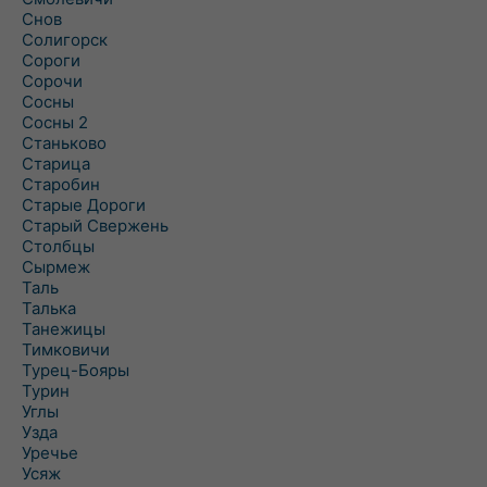
Снов
Солигорск
Сороги
Сорочи
Сосны
Сосны 2
Станьково
Старица
Старобин
Старые Дороги
Старый Свержень
Столбцы
Сырмеж
Таль
Талька
Танежицы
Тимковичи
Турец-Бояры
Турин
Углы
Узда
Уречье
Усяж