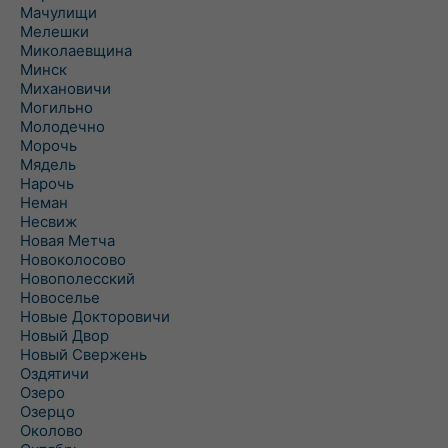
Мачулищи
Мелешки
Миколаевщина
Минск
Михановичи
Могильно
Молодечно
Морочь
Мядель
Нарочь
Неман
Несвиж
Новая Метча
Новоколосово
Новополесский
Новоселье
Новые Докторовичи
Новый Двор
Новый Свержень
Оздятичи
Озеро
Озерцо
Околово