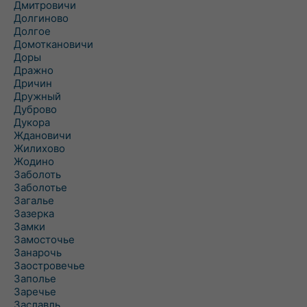
Дмитровичи
Долгиново
Долгое
Домоткановичи
Доры
Дражно
Дричин
Дружный
Дуброво
Дукора
Ждановичи
Жилихово
Жодино
Заболоть
Заболотье
Загалье
Зазерка
Замки
Замосточье
Занарочь
Заостровечье
Заполье
Заречье
Заславль