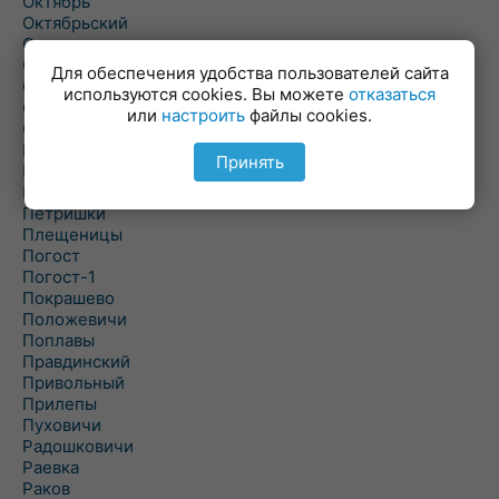
Октябрь
Октябрьский
Олехновичи
Омговичи
Для обеспечения удобства пользователей сайта
Оношки
используются cookies. Вы можете
отказаться
Осовец
или
настроить
файлы cookies.
Острошицкий Городок
Пасека
Принять
Пастовичи
Першаи
Петришки
Плещеницы
Погост
Погост-1
Покрашево
Положевичи
Поплавы
Правдинский
Привольный
Прилепы
Пуховичи
Радошковичи
Раевка
Раков