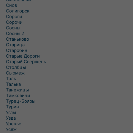
Снов
Солигорск
Сороги
Сорочи
Сосны
Сосны 2
Станьково
Старица
Старобин
Старые Дороги
Старый Свержень
Столбцы
Сырмеж
Таль
Талька
Танежицы
Тимковичи
Турец-Бояры
Турин
Углы
Узда
Уречье
Усяж