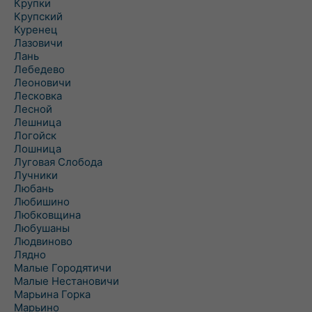
Крупки
Крупский
Куренец
Лазовичи
Лань
Лебедево
Леоновичи
Лесковка
Лесной
Лешница
Логойск
Лошница
Луговая Слобода
Лучники
Любань
Любишино
Любковщина
Любушаны
Людвиново
Лядно
Малые Городятичи
Малые Нестановичи
Марьина Горка
Марьино