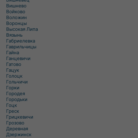
Вишнево
Войково
Воложин
Воронцы
Высокая Липа
Вязынь
Габриелевка
Гаврильчицы
Гайна
Ганцевичи
Гатово
Гацук
Голоцк
Гольчичи
Горки
Городея
Городьки
Гоцк
Греск
Грицкевичи
Грозово
Деревная
Дзержинск