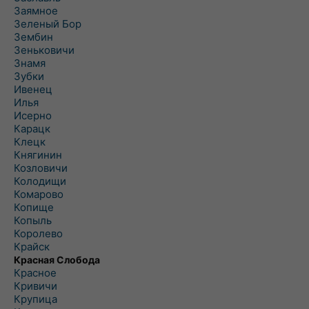
Заямное
Зеленый Бор
Зембин
Зеньковичи
Знамя
Зубки
Ивенец
Илья
Исерно
Карацк
Клецк
Княгинин
Козловичи
Колодищи
Комарово
Копище
Копыль
Королево
Крайск
Красная Слобода
Красное
Кривичи
Крупица