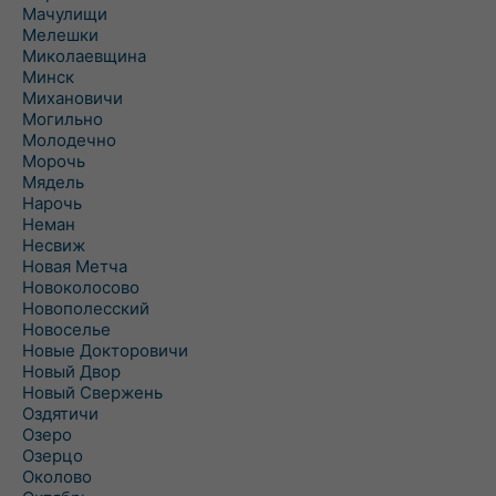
Мачулищи
Мелешки
Миколаевщина
Минск
Михановичи
Могильно
Молодечно
Морочь
Мядель
Нарочь
Неман
Несвиж
Новая Метча
Новоколосово
Новополесский
Новоселье
Новые Докторовичи
Новый Двор
Новый Свержень
Оздятичи
Озеро
Озерцо
Околово