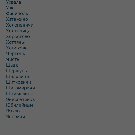
Ухвала
Уша
Фаниполь
Хатежино
Холопеничи
Холхолица
Хоростово
Хотляны
Хотюхово
Червень
Чисть
Шацк
Шершуны
Шиловичи
Щитковичи
Щитомиричи
Щомыслица
Энергетиков
Юбилейный
Языль
Яновичи