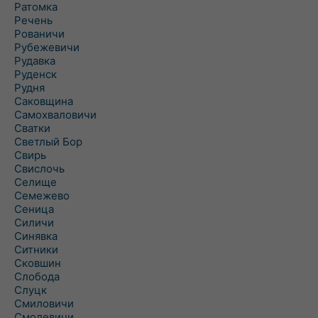
Ратомка
Речень
Рованичи
Рубежевичи
Рудавка
Руденск
Рудня
Саковщина
Самохваловичи
Сватки
Светлый Бор
Свирь
Свислочь
Селище
Семежево
Сеница
Силичи
Синявка
Ситники
Сковшин
Слобода
Слуцк
Смиловичи
Смолевичи