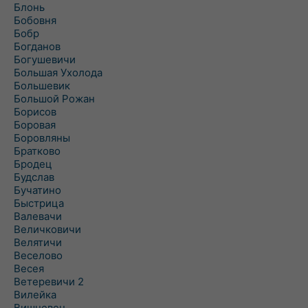
Блонь
Бобовня
Бобр
Богданов
Богушевичи
Большая Ухолода
Большевик
Большой Рожан
Борисов
Боровая
Боровляны
Братково
Бродец
Будслав
Бучатино
Быстрица
Валевачи
Величковичи
Велятичи
Веселово
Весея
Ветеревичи 2
Вилейка
Вишневец