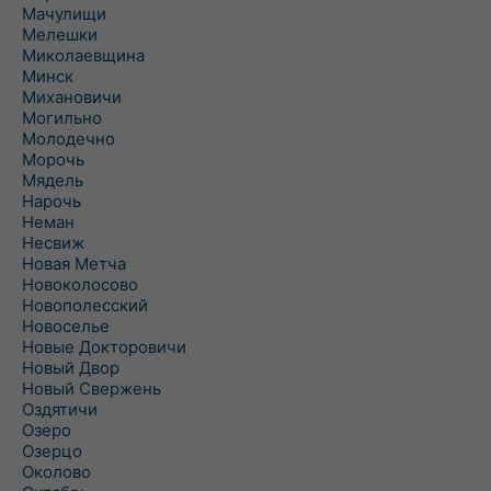
Мачулищи
Мелешки
Миколаевщина
Минск
Михановичи
Могильно
Молодечно
Морочь
Мядель
Нарочь
Неман
Несвиж
Новая Метча
Новоколосово
Новополесский
Новоселье
Новые Докторовичи
Новый Двор
Новый Свержень
Оздятичи
Озеро
Озерцо
Околово