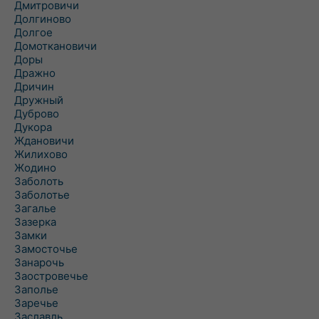
Дмитровичи
Долгиново
Долгое
Домоткановичи
Доры
Дражно
Дричин
Дружный
Дуброво
Дукора
Ждановичи
Жилихово
Жодино
Заболоть
Заболотье
Загалье
Зазерка
Замки
Замосточье
Занарочь
Заостровечье
Заполье
Заречье
Заславль