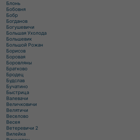
Блонь
Бобовня
Бобр
Богданов
Богушевичи
Большая Ухолода
Большевик
Большой Рожан
Борисов
Боровая
Боровляны
Братково
Бродец
Будслав
Бучатино
Быстрица
Валевачи
Величковичи
Велятичи
Веселово
Весея
Ветеревичи 2
Вилейка
Вишневец