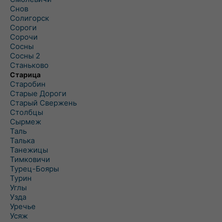
Снов
Солигорск
Сороги
Сорочи
Сосны
Сосны 2
Станьково
Старица
Старобин
Старые Дороги
Старый Свержень
Столбцы
Сырмеж
Таль
Талька
Танежицы
Тимковичи
Турец-Бояры
Турин
Углы
Узда
Уречье
Усяж