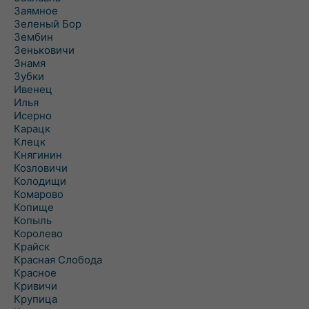
Заямное
Зеленый Бор
Зембин
Зеньковичи
Знамя
Зубки
Ивенец
Илья
Исерно
Карацк
Клецк
Княгинин
Козловичи
Колодищи
Комарово
Копище
Копыль
Королево
Крайск
Красная Слобода
Красное
Кривичи
Крупица