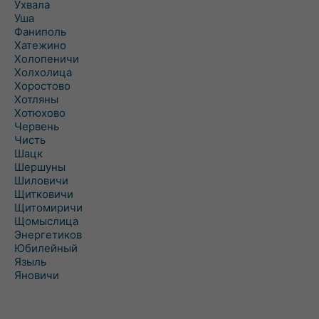
Ухвала
Уша
Фаниполь
Хатежино
Холопеничи
Холхолица
Хоростово
Хотляны
Хотюхово
Червень
Чисть
Шацк
Шершуны
Шиловичи
Щитковичи
Щитомиричи
Щомыслица
Энергетиков
Юбилейный
Языль
Яновичи