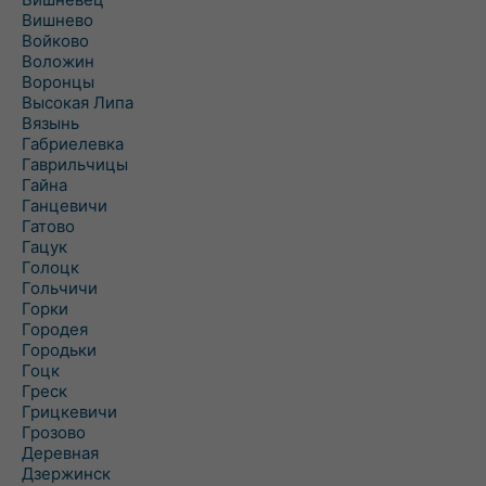
Вишнево
Войково
Воложин
Воронцы
Высокая Липа
Вязынь
Габриелевка
Гаврильчицы
Гайна
Ганцевичи
Гатово
Гацук
Голоцк
Гольчичи
Горки
Городея
Городьки
Гоцк
Греск
Грицкевичи
Грозово
Деревная
Дзержинск