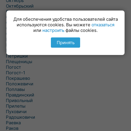
Октябрь
Октябрьский
Олехновичи
Омговичи
Для обеспечения удобства пользователей сайта
Оношки
используются cookies. Вы можете
отказаться
Осовец
или
настроить
файлы cookies.
Острошицкий Городок
Пасека
Принять
Пастовичи
Першаи
Петришки
Плещеницы
Погост
Погост-1
Покрашево
Положевичи
Поплавы
Правдинский
Привольный
Прилепы
Пуховичи
Радошковичи
Раевка
Раков