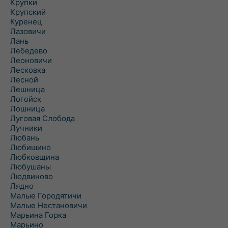
Крупки
Крупский
Куренец
Лазовичи
Лань
Лебедево
Леоновичи
Лесковка
Лесной
Лешница
Логойск
Лошница
Луговая Слобода
Лучники
Любань
Любишино
Любковщина
Любушаны
Людвиново
Лядно
Малые Городятичи
Малые Нестановичи
Марьина Горка
Марьино