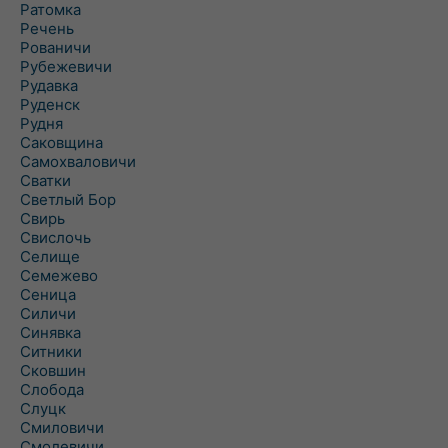
Ратомка
Речень
Рованичи
Рубежевичи
Рудавка
Руденск
Рудня
Саковщина
Самохваловичи
Сватки
Светлый Бор
Свирь
Свислочь
Селище
Семежево
Сеница
Силичи
Синявка
Ситники
Сковшин
Слобода
Слуцк
Смиловичи
Смолевичи