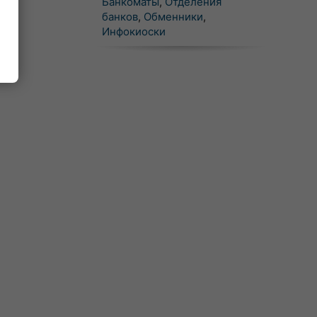
Банкоматы
,
Отделения
банков
,
Обменники
,
Инфокиоски