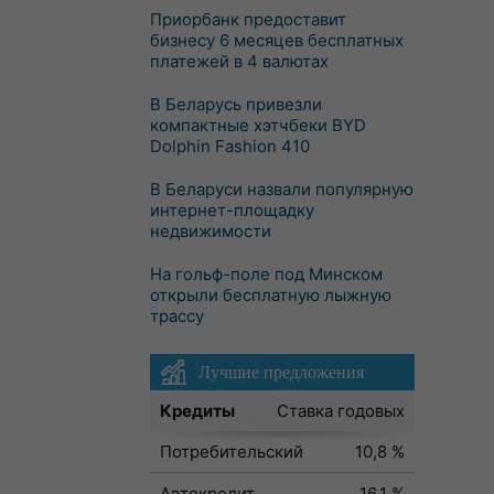
Приорбанк предоставит
бизнесу 6 месяцев бесплатных
платежей в 4 валютах
В Беларусь привезли
компактные хэтчбеки BYD
Dolphin Fashion 410
В Беларуси назвали популярную
интернет-площадку
недвижимости
На гольф-поле под Минском
открыли бесплатную лыжную
трассу
Лучшие предложения
Кредиты
Ставка годовых
Потребительский
10,8 %
Автокредит
16,1 %