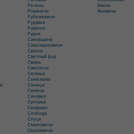
Речень
Языль
Рованичи
Яновичи
Рубежевичи
Рудавка
Руденск
Рудня
Саковщина
Самохваловичи
Сватки
Светлый Бор
Свирь
Свислочь
Селище
Семежево
и
Сеница
Силичи
Синявка
Ситники
Сковшин
Слобода
Слуцк
Смиловичи
Смолевичи