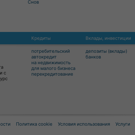
Снов
Кредиты
Вклады, инвестиции
потребительский
депозиты (вклады)
автокредит
банков
на недвижимость
та
для малого бизнеса
и с
перекредитование
сурс
ности
Политика cookie
Условия использования
Услуги