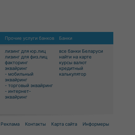
Прочие услуги банков
Банки
лизинг для юр.лиц
все банки Беларуси
лизинг для физ.лиц
найти на карте
факторинг
курсы валют
эквайринг
кредитный
- мобильный
калькулятор
эквайринг
- торговый эквайринг
- интернет-
эквайринг
Реклама
Контакты
Карта сайта
Информеры