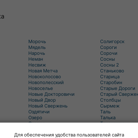
ка
Морочь
Солигорск
Мядель
Сороги
Нарочь
Сорочи
Неман
Сосны
Несвиж
Сосны 2
Новая Метча
Станьково
Новоколосово
Старица
Новополесский
Старобин
Новоселье
Старые Дороги
Новые Докторовичи
Старый Сверже
Новый Двор
Столбцы
Новый Свержень
Сырмеж
Оздятичи
Таль
Озеро
Талька
Озерцо
Танежицы
Околово
Тимковичи
Для обеспечения удобства пользователей сайта
Октябрь
Турец-Бояры