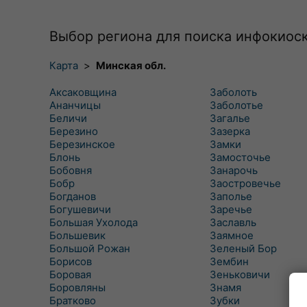
Выбор региона для поиска инфокиос
Карта
>
Минская обл.
Аксаковщина
Заболоть
Ананчицы
Заболотье
Беличи
Загалье
Березино
Зазерка
Березинское
Замки
Блонь
Замосточье
Бобовня
Занарочь
Бобр
Заостровечье
Богданов
Заполье
Богушевичи
Заречье
Большая Ухолода
Заславль
Большевик
Заямное
Большой Рожан
Зеленый Бор
Борисов
Зембин
Боровая
Зеньковичи
Боровляны
Знамя
Братково
Зубки