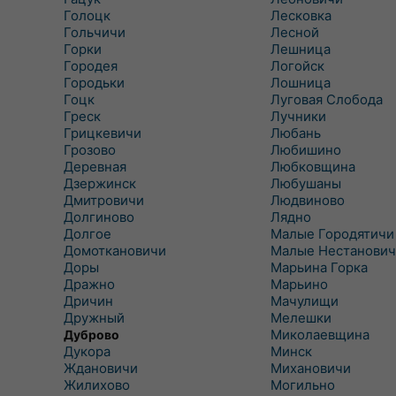
Голоцк
Лесковка
Гольчичи
Лесной
Горки
Лешница
Городея
Логойск
Городьки
Лошница
Гоцк
Луговая Слобода
Греск
Лучники
Грицкевичи
Любань
Грозово
Любишино
Деревная
Любковщина
Дзержинск
Любушаны
Дмитровичи
Людвиново
Долгиново
Лядно
Долгое
Малые Городятичи
Домоткановичи
Малые Нестанович
Доры
Марьина Горка
Дражно
Марьино
Дричин
Мачулищи
Дружный
Мелешки
Миколаевщина
Дуброво
Дукора
Минск
Ждановичи
Михановичи
Жилихово
Могильно