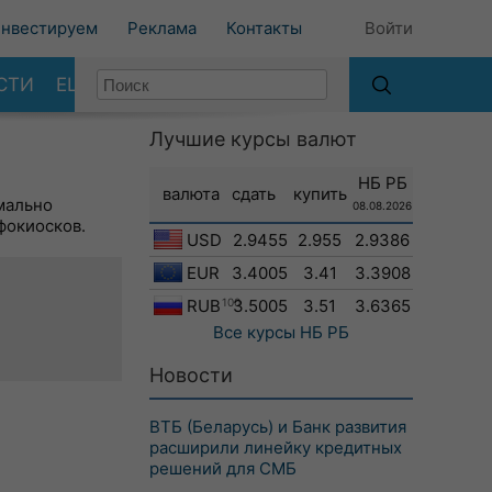
нвестируем
Реклама
Контакты
Войти
СТИ
ЕЩЕ
Лучшие курсы валют
НБ РБ
валюта
сдать
купить
мально
08.08.2026
фокиосков.
USD
2.9455
2.955
2.9386
EUR
3.4005
3.41
3.3908
RUB
100
3.5005
3.51
3.6365
Все курсы
НБ РБ
Новости
ВТБ (Беларусь) и Банк развития
расширили линейку кредитных
решений для СМБ