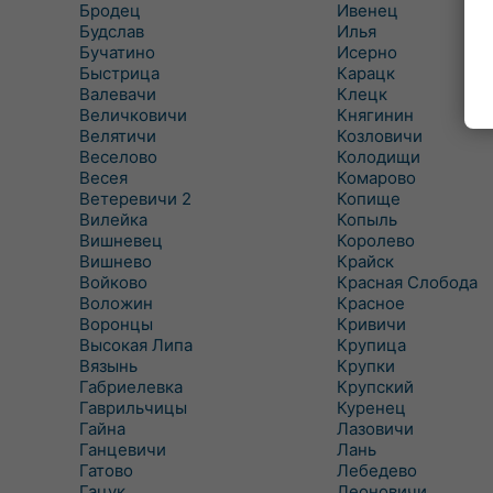
Бродец
Ивенец
Будслав
Илья
Бучатино
Исерно
Быстрица
Карацк
Валевачи
Клецк
Величковичи
Княгинин
Велятичи
Козловичи
Веселово
Колодищи
Весея
Комарово
Ветеревичи 2
Копище
Вилейка
Копыль
Вишневец
Королево
Вишнево
Крайск
Войково
Красная Слобода
Воложин
Красное
Воронцы
Кривичи
Высокая Липа
Крупица
Вязынь
Крупки
Габриелевка
Крупский
Гаврильчицы
Куренец
Гайна
Лазовичи
Ганцевичи
Лань
Гатово
Лебедево
Гацук
Леоновичи