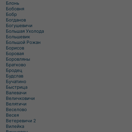
Блонь
Бобовня
Бобр
Богданов
Богушевичи
Большая Ухолода
Большевик
Большой Рожан
Борисов
Боровая
Боровляны
Братково
Бродец
Будслав
Бучатино
Быстрица
Валевачи
Величковичи
Велятичи
Веселово
Весея
Ветеревичи 2
Вилейка
Вишневец