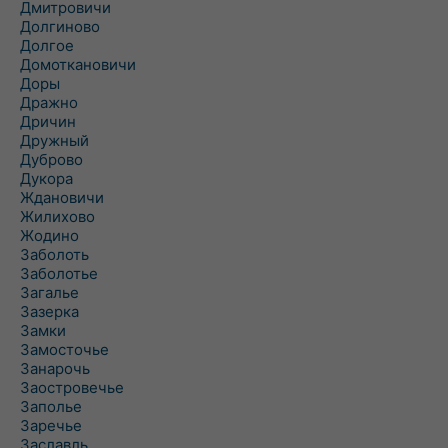
Дмитровичи
Долгиново
Долгое
Домоткановичи
Доры
Дражно
Дричин
Дружный
Дуброво
Дукора
Ждановичи
Жилихово
Жодино
Заболоть
Заболотье
Загалье
Зазерка
Замки
Замосточье
Занарочь
Заостровечье
Заполье
Заречье
Заславль