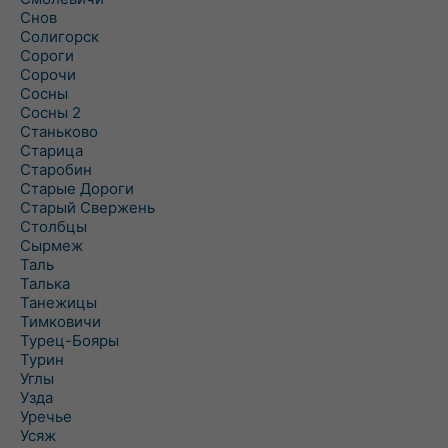
Снов
Солигорск
Сороги
Сорочи
Сосны
Сосны 2
Станьково
Старица
Старобин
Старые Дороги
Старый Свержень
Столбцы
Сырмеж
Таль
Талька
Танежицы
Тимковичи
Турец-Бояры
Турин
Углы
Узда
Уречье
Усяж