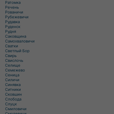
Ратомка
Речень
Рованичи
Рубежевичи
Рудавка
Руденск
Рудня
Саковщина
Самохваловичи
Сватки
Светлый Бор
Свирь
Свислочь
Селище
Семежево
Сеница
Силичи
Синявка
Ситники
Сковшин
Слобода
Слуцк
Смиловичи
Смолевичи