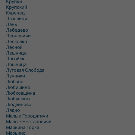
Крупки
Крупский
Куренец
Лазовичи
Лань
Лебедево
Леоновичи
Лесковка
Лесной
Лешница
Логойск
Лошница
Луговая Слобода
Лучники
Любань
Любишино
Любковщина
Любушаны
Людвиново
Лядно
Малые Городятичи
Малые Нестановичи
Марьина Горка
Марьино