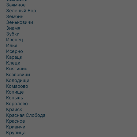
Заямное
Зеленый Бор
Зембин
Зеньковичи
Знамя
Зубки
Ивенец
Илья
Исерно
Карацк
Клецк
Княгинин
Козловичи
Колодищи
Комарово
Копище
Копыль
Королево
Крайск
Красная Слобода
Красное
Кривичи
Крупица