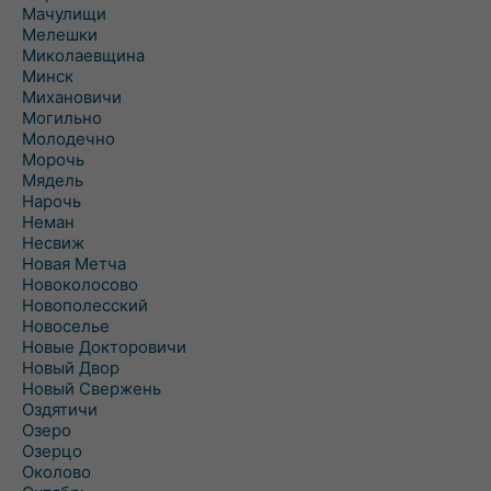
Мачулищи
Мелешки
Миколаевщина
Минск
Михановичи
Могильно
Молодечно
Морочь
Мядель
Нарочь
Неман
Несвиж
Новая Метча
Новоколосово
Новополесский
Новоселье
Новые Докторовичи
Новый Двор
Новый Свержень
Оздятичи
Озеро
Озерцо
Околово