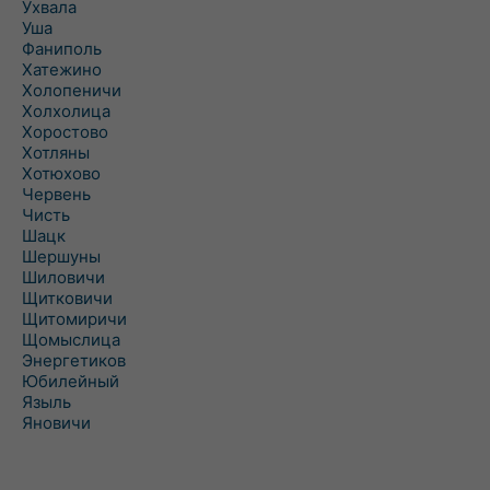
Ухвала
Уша
Фаниполь
Хатежино
Холопеничи
Холхолица
Хоростово
Хотляны
Хотюхово
Червень
Чисть
Шацк
Шершуны
Шиловичи
Щитковичи
Щитомиричи
Щомыслица
Энергетиков
Юбилейный
Языль
Яновичи