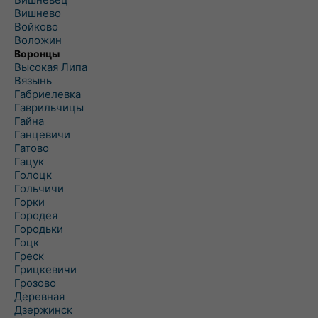
Вишнево
Войково
Воложин
Воронцы
Высокая Липа
Вязынь
Габриелевка
Гаврильчицы
Гайна
Ганцевичи
Гатово
Гацук
Голоцк
Гольчичи
Горки
Городея
Городьки
Гоцк
Греск
Грицкевичи
Грозово
Деревная
Дзержинск