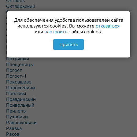
Октябрь
Октябрьский
Олехновичи
Омговичи
Для обеспечения удобства пользователей сайта
Оношки
используются cookies. Вы можете
отказаться
Осовец
или
настроить
файлы cookies.
Острошицкий Городок
Пасека
Принять
Пастовичи
Першаи
Петришки
Плещеницы
Погост
Погост-1
Покрашево
Положевичи
Поплавы
Правдинский
Привольный
Прилепы
Пуховичи
Радошковичи
Раевка
Раков