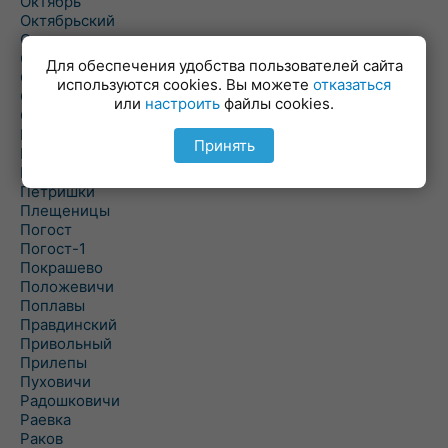
Октябрь
Октябрьский
Олехновичи
Омговичи
Для обеспечения удобства пользователей сайта
Оношки
используются cookies. Вы можете
отказаться
Осовец
или
настроить
файлы cookies.
Острошицкий Городок
Пасека
Принять
Пастовичи
Першаи
Петришки
Плещеницы
Погост
Погост-1
Покрашево
Положевичи
Поплавы
Правдинский
Привольный
Прилепы
Пуховичи
Радошковичи
Раевка
Раков