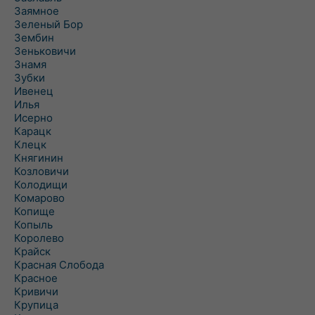
Заямное
Зеленый Бор
Зембин
Зеньковичи
Знамя
Зубки
Ивенец
Илья
Исерно
Карацк
Клецк
Княгинин
Козловичи
Колодищи
Комарово
Копище
Копыль
Королево
Крайск
Красная Слобода
Красное
Кривичи
Крупица