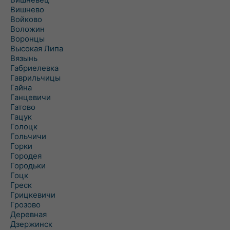
Вишнево
Войково
Воложин
Воронцы
Высокая Липа
Вязынь
Габриелевка
Гаврильчицы
Гайна
Ганцевичи
Гатово
Гацук
Голоцк
Гольчичи
Горки
Городея
Городьки
Гоцк
Греск
Грицкевичи
Грозово
Деревная
Дзержинск