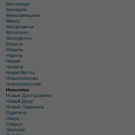
Мачулищи
Мелешки
Миколаевщина
Минск
Михановичи
Могильно
Молодечно
Морочь
Мядель
Нарочь
Неман
Несвиж
Новая Метча
Новоколосово
Новополесский
Новоселье
Новые Докторовичи
Новый Двор
Новый Свержень
Оздятичи
Озеро
Озерцо
Околово