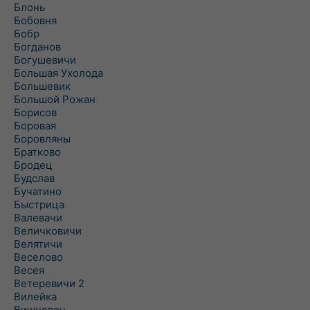
Блонь
Бобовня
Бобр
Богданов
Богушевичи
Большая Ухолода
Большевик
Большой Рожан
Борисов
Боровая
Боровляны
Братково
Бродец
Будслав
Бучатино
Быстрица
Валевачи
Величковичи
Велятичи
Веселово
Весея
Ветеревичи 2
Вилейка
Вишневец