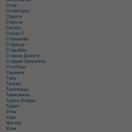
Снов
Солигорск
Сороги
Сорочи
Сосны
Сосны 2
Станьково
Старица
Старобин
Старые Дороги
Старый Свержень
Столбцы
Сырмеж
Таль
Талька
Танежицы
Тимковичи
Турец-Бояры
Турин
Углы
Узда
Уречье
Усяж