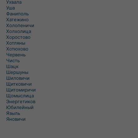
Ухвала
Уша
Фаниполь
Хатежино
Холопеничи
Холхолица
Хоростово
Хотляны
Хотюхово
Червень
Чисть
Шацк
Шершуны
Шиловичи
Щитковичи
Щитомиричи
Щомыслица
Энергетиков
Юбилейный
Языль
Яновичи