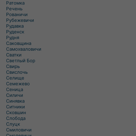
Ратомка
Речень
Рованичи
Рубежевичи
Рудавка
Руденск
Рудня
Саковщина
Самохваловичи
Сватки
Светлый Бор
Свирь
Свислочь
Селище
Семежево
Сеница
Силичи
Синявка
Ситники
Сковшин
Слобода
Слуцк
Смиловичи
Смолевичи