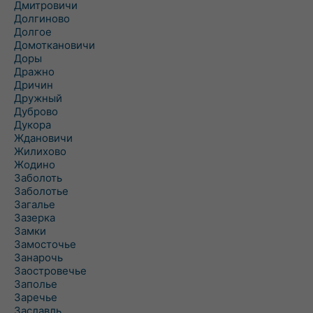
Дмитровичи
Долгиново
Долгое
Домоткановичи
Доры
Дражно
Дричин
Дружный
Дуброво
Дукора
Ждановичи
Жилихово
Жодино
Заболоть
Заболотье
Загалье
Зазерка
Замки
Замосточье
Занарочь
Заостровечье
Заполье
Заречье
Заславль