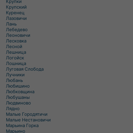
Крупки
Крупский
Куренец
Лазовичи
Лань
Лебедево
Леоновичи
Лесковка
Лесной
Лешница
Логойск
Лошница
Луговая Слобода
Лучники
Любань
Любишино
Любковщина
Любушаны
Людвиново
Лядно
Малые Городятичи
Малые Нестановичи
Марьина Горка
Марьино