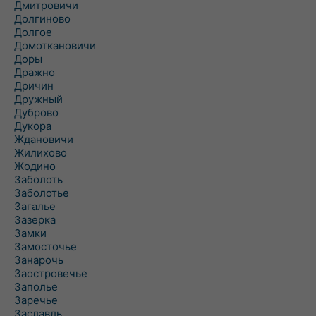
Дмитровичи
Долгиново
Долгое
Домоткановичи
Доры
Дражно
Дричин
Дружный
Дуброво
Дукора
Ждановичи
Жилихово
Жодино
Заболоть
Заболотье
Загалье
Зазерка
Замки
Замосточье
Занарочь
Заостровечье
Заполье
Заречье
Заславль