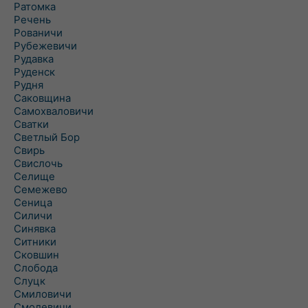
Ратомка
Речень
Рованичи
Рубежевичи
Рудавка
Руденск
Рудня
Саковщина
Самохваловичи
Сватки
Светлый Бор
Свирь
Свислочь
Селище
Семежево
Сеница
Силичи
Синявка
Ситники
Сковшин
Слобода
Слуцк
Смиловичи
Смолевичи