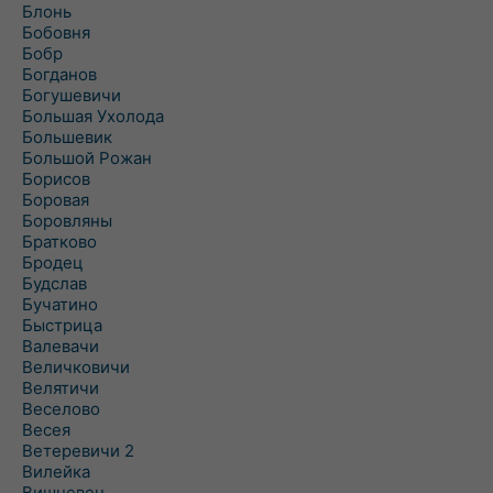
Блонь
Бобовня
Бобр
Богданов
Богушевичи
Большая Ухолода
Большевик
Большой Рожан
Борисов
Боровая
Боровляны
Братково
Бродец
Будслав
Бучатино
Быстрица
Валевачи
Величковичи
Велятичи
Веселово
Весея
Ветеревичи 2
Вилейка
Вишневец