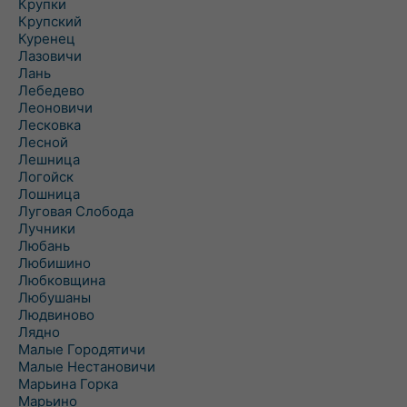
Крупки
Крупский
Куренец
Лазовичи
Лань
Лебедево
Леоновичи
Лесковка
Лесной
Лешница
Логойск
Лошница
Луговая Слобода
Лучники
Любань
Любишино
Любковщина
Любушаны
Людвиново
Лядно
Малые Городятичи
Малые Нестановичи
Марьина Горка
Марьино