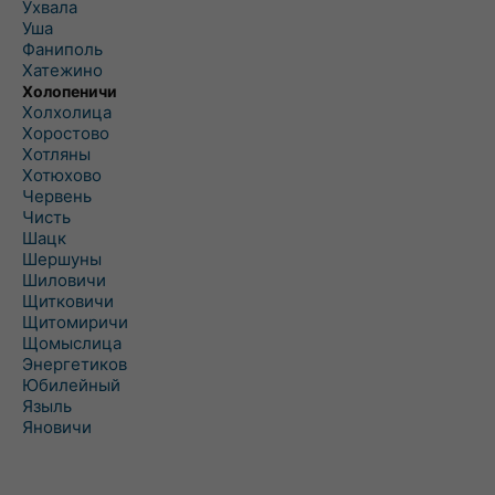
Ухвала
Уша
Фаниполь
Хатежино
Холопеничи
Холхолица
Хоростово
Хотляны
Хотюхово
Червень
Чисть
Шацк
Шершуны
Шиловичи
Щитковичи
Щитомиричи
Щомыслица
Энергетиков
Юбилейный
Языль
Яновичи