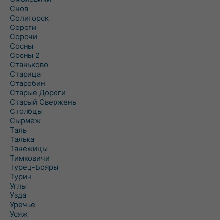
Снов
Солигорск
Сороги
Сорочи
Сосны
Сосны 2
Станьково
Старица
Старобин
Старые Дороги
Старый Свержень
Столбцы
Сырмеж
Таль
Талька
Танежицы
Тимковичи
Турец-Бояры
Турин
Углы
Узда
Уречье
Усяж