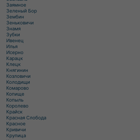
Заямное
Зеленый Бор
Зембин
Зеньковичи
Знамя
Зубки
Ивенец
Илья
Исерно
Карацк
Клецк
Княгинин
Козловичи
Колодищи
Комарово
Копище
Копыль
Королево
Крайск
Красная Слобода
Красное
Кривичи
Крупица