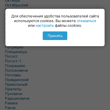
Октябрь
Октябрьский
Олехновичи
Омговичи
Для обеспечения удобства пользователей сайта
Оношки
используются cookies. Вы можете
отказаться
Осовец
или
настроить
файлы cookies.
Острошицкий Городок
Пасека
Принять
Пастовичи
Першаи
Петришки
Плещеницы
Погост
Погост-1
Покрашево
Положевичи
Поплавы
Правдинский
Привольный
Прилепы
Пуховичи
Радошковичи
Раевка
Раков