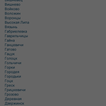
Вишнево
Войково
Воложин
Воронцы
Высокая Липа
Вязынь
Габриелевка
Гаврильчицы
Гайна
Ганцевичи
Гатово
Гацук
Голоцк
Гольчичи
Горки
Городея
Городьки
Гоцк
Греск
Грицкевичи
Грозово
Деревная
Дзержинск