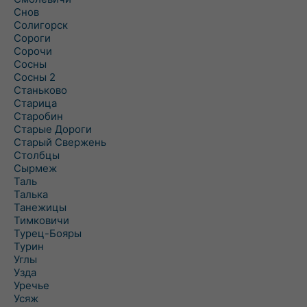
Снов
Солигорск
Сороги
Сорочи
Сосны
Сосны 2
Станьково
Старица
Старобин
Старые Дороги
Старый Свержень
Столбцы
Сырмеж
Таль
Талька
Танежицы
Тимковичи
Турец-Бояры
Турин
Углы
Узда
Уречье
Усяж