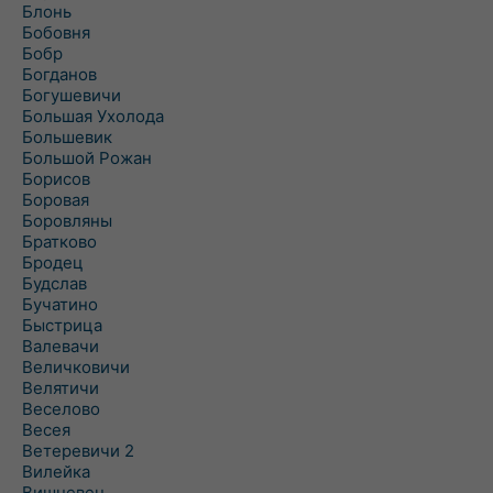
Блонь
Бобовня
Бобр
Богданов
Богушевичи
Большая Ухолода
Большевик
Большой Рожан
Борисов
Боровая
Боровляны
Братково
Бродец
Будслав
Бучатино
Быстрица
Валевачи
Величковичи
Велятичи
Веселово
Весея
Ветеревичи 2
Вилейка
Вишневец