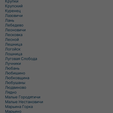
Крупки
Крупский
Куренец
Лазовичи
Лань
Лебедево
Леоновичи
Лесковка
Лесной
Лешница
Логойск
Лошница
Луговая Слобода
Лучники
Любань
Любишино
Любковщина
Любушаны
Людвиново
Лядно
Малые Городятичи
Малые Нестановичи
Марьина Горка
Марьино