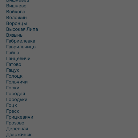
Вишнево
Войково
Воложин
Воронцы
Высокая Липа
Вязынь
Габриелевка
Гаврильчицы
Гайна
Ганцевичи
Гатово
Гацук
Голоцк
Гольчичи
Горки
Городея
Городьки
Гоцк
Греск
Грицкевичи
Грозово
Деревная
Дзержинск