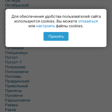
Октябрь
Октябрьский
Олехновичи
Омговичи
Для обеспечения удобства пользователей сайта
Оношки
используются cookies. Вы можете
отказаться
Осовец
или
настроить
файлы cookies.
Острошицкий Городок
Пасека
Принять
Пастовичи
Першаи
Петришки
Плещеницы
Погост
Погост-1
Покрашево
Положевичи
Поплавы
Правдинский
Привольный
Прилепы
Пуховичи
Радошковичи
Раевка
Раков