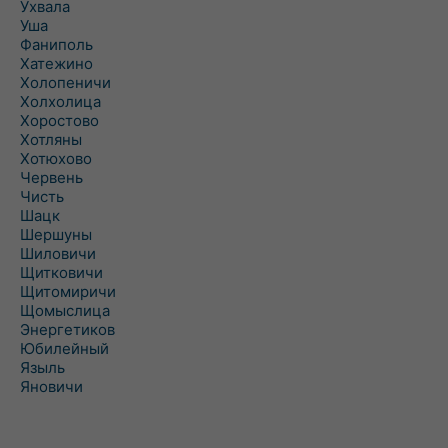
Ухвала
Уша
Фаниполь
Хатежино
Холопеничи
Холхолица
Хоростово
Хотляны
Хотюхово
Червень
Чисть
Шацк
Шершуны
Шиловичи
Щитковичи
Щитомиричи
Щомыслица
Энергетиков
Юбилейный
Языль
Яновичи