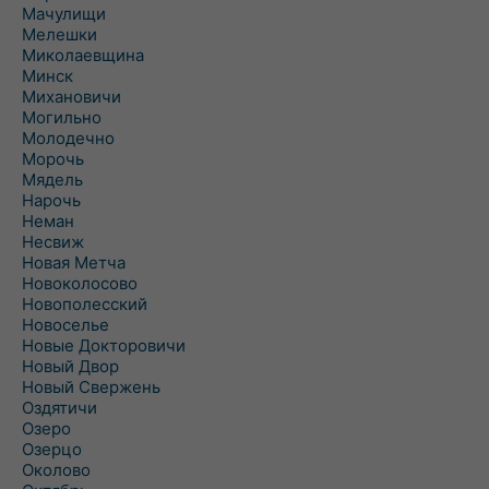
Мачулищи
Мелешки
Миколаевщина
Минск
Михановичи
Могильно
Молодечно
Морочь
Мядель
Нарочь
Неман
Несвиж
Новая Метча
Новоколосово
Новополесский
Новоселье
Новые Докторовичи
Новый Двор
Новый Свержень
Оздятичи
Озеро
Озерцо
Околово