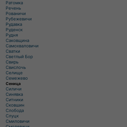
Ратомка
Речень
Рованичи
Рубежевичи
Рудавка
Руденск
Рудня
Саковщина
Самохваловичи
Сватки
Светлый Бор
Свирь
Свислочь
Селище
Семежево
Сеница
Силичи
Синявка
Ситники
Сковшин
Слобода
Слуцк
Смиловичи
Смолевичи