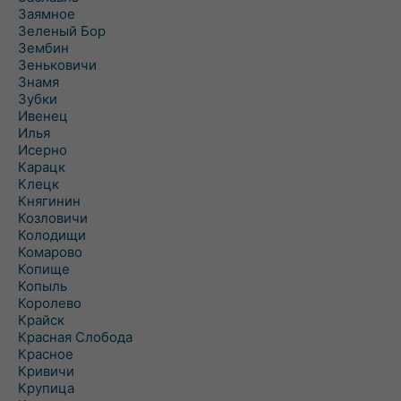
Заямное
Зеленый Бор
Зембин
Зеньковичи
Знамя
Зубки
Ивенец
Илья
Исерно
Карацк
Клецк
Княгинин
Козловичи
Колодищи
Комарово
Копище
Копыль
Королево
Крайск
Красная Слобода
Красное
Кривичи
Крупица