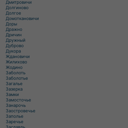
Дмитровичи
Долгиново
Долгое
Домоткановичи
Доры
Дражно
Дричин
Дружный
Дуброво
Дукора
Ждановичи
Жилихово
Жодино
Заболоть
Заболотье
Загалье
Зазерка
Замки
Замосточье
Занарочь
Заостровечье
Заполье
Заречье
Заславль