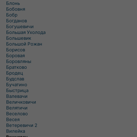
Блонь
Бобовня
Бобр
Богданов
Богушевичи
Большая Ухолода
Большевик
Большой Рожан
Борисов
Боровая
Боровляны
Братково
Бродец
Будслав
Бучатино
Быстрица
Валевачи
Величковичи
Велятичи
Веселово
Весея
Ветеревичи 2
Вилейка
Вишневец