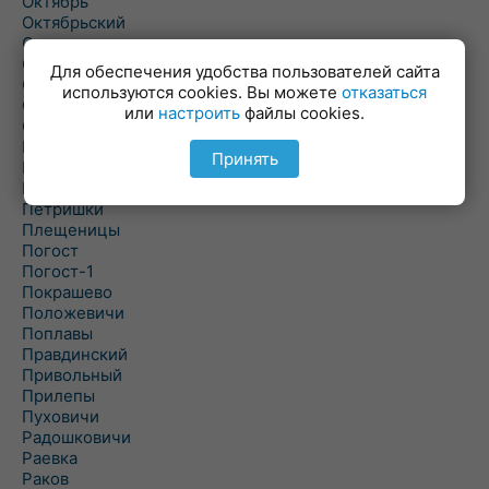
Октябрь
Октябрьский
Олехновичи
Омговичи
Для обеспечения удобства пользователей сайта
Оношки
используются cookies. Вы можете
отказаться
Осовец
или
настроить
файлы cookies.
Острошицкий Городок
Пасека
Принять
Пастовичи
Першаи
Петришки
Плещеницы
Погост
Погост-1
Покрашево
Положевичи
Поплавы
Правдинский
Привольный
Прилепы
Пуховичи
Радошковичи
Раевка
Раков