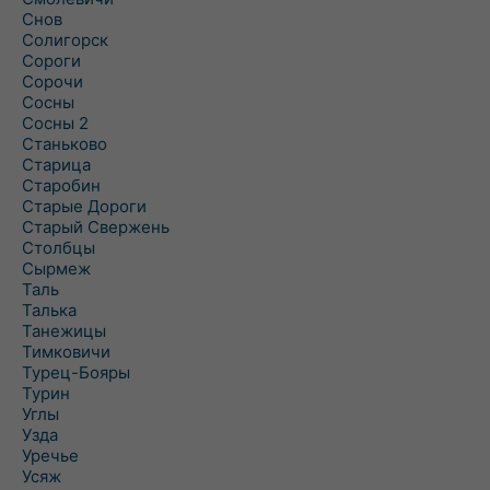
Снов
Солигорск
Сороги
Сорочи
Сосны
Сосны 2
Станьково
Старица
Старобин
Старые Дороги
Старый Свержень
Столбцы
Сырмеж
Таль
Талька
Танежицы
Тимковичи
Турец-Бояры
Турин
Углы
Узда
Уречье
Усяж