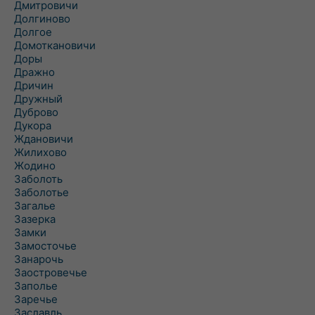
Дмитровичи
Долгиново
Долгое
Домоткановичи
Доры
Дражно
Дричин
Дружный
Дуброво
Дукора
Ждановичи
Жилихово
Жодино
Заболоть
Заболотье
Загалье
Зазерка
Замки
Замосточье
Занарочь
Заостровечье
Заполье
Заречье
Заславль