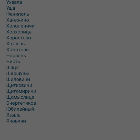
Ухвала
Уша
Фаниполь
Хатежино
Холопеничи
Холхолица
Хоростово
Хотляны
Хотюхово
Червень
Чисть
Шацк
Шершуны
Шиловичи
Щитковичи
Щитомиричи
Щомыслица
Энергетиков
Юбилейный
Языль
Яновичи