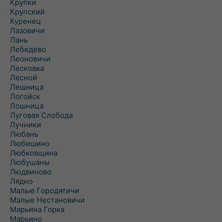
Крупки
Крупский
Куренец
Лазовичи
Лань
Лебедево
Леоновичи
Лесковка
Лесной
Лешница
Логойск
Лошница
Луговая Слобода
Лучники
Любань
Любишино
Любковщина
Любушаны
Людвиново
Лядно
Малые Городятичи
Малые Нестановичи
Марьина Горка
Марьино