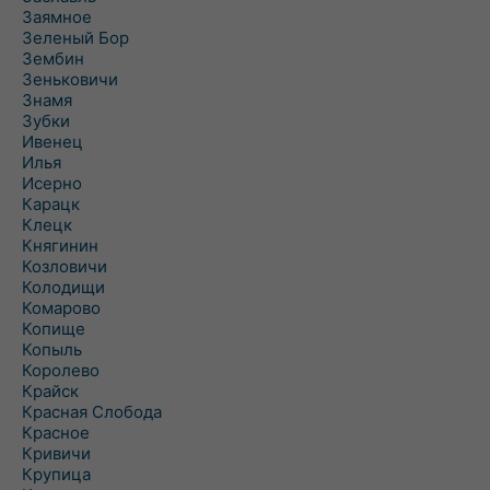
Заямное
Зеленый Бор
Зембин
Зеньковичи
Знамя
Зубки
Ивенец
Илья
Исерно
Карацк
Клецк
Княгинин
Козловичи
Колодищи
Комарово
Копище
Копыль
Королево
Крайск
Красная Слобода
Красное
Кривичи
Крупица