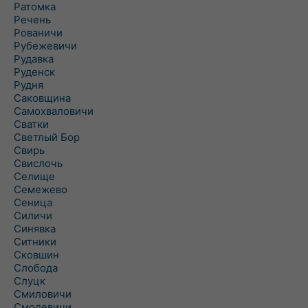
Ратомка
Речень
Рованичи
Рубежевичи
Рудавка
Руденск
Рудня
Саковщина
Самохваловичи
Сватки
Светлый Бор
Свирь
Свислочь
Селище
Семежево
Сеница
Силичи
Синявка
Ситники
Сковшин
Слобода
Слуцк
Смиловичи
Смолевичи