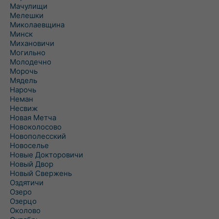
Мачулищи
Мелешки
Миколаевщина
Минск
Михановичи
Могильно
Молодечно
Морочь
Мядель
Нарочь
Неман
Несвиж
Новая Метча
Новоколосово
Новополесский
Новоселье
Новые Докторовичи
Новый Двор
Новый Свержень
Оздятичи
Озеро
Озерцо
Околово