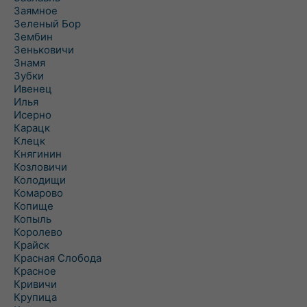
Заямное
Зеленый Бор
Зембин
Зеньковичи
Знамя
Зубки
Ивенец
Илья
Исерно
Карацк
Клецк
Княгинин
Козловичи
Колодищи
Комарово
Копище
Копыль
Королево
Крайск
Красная Слобода
Красное
Кривичи
Крупица