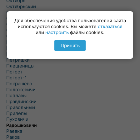
Октябрь
Октябрьский
Олехновичи
Омговичи
Для обеспечения удобства пользователей сайта
Оношки
используются cookies. Вы можете
отказаться
Осовец
или
настроить
файлы cookies.
Острошицкий Городок
Пасека
Принять
Пастовичи
Першаи
Петришки
Плещеницы
Погост
Погост-1
Покрашево
Положевичи
Поплавы
Правдинский
Привольный
Прилепы
Пуховичи
Радошковичи
Раевка
Раков