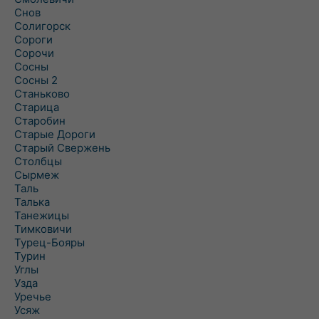
Снов
Солигорск
Сороги
Сорочи
Сосны
Сосны 2
Станьково
Старица
Старобин
Старые Дороги
Старый Свержень
Столбцы
Сырмеж
Таль
Талька
Танежицы
Тимковичи
Турец-Бояры
Турин
Углы
Узда
Уречье
Усяж