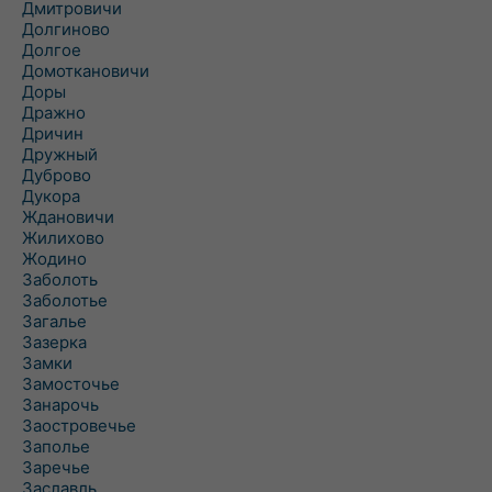
Дмитровичи
Долгиново
Долгое
Домоткановичи
Доры
Дражно
Дричин
Дружный
Дуброво
Дукора
Ждановичи
Жилихово
Жодино
Заболоть
Заболотье
Загалье
Зазерка
Замки
Замосточье
Занарочь
Заостровечье
Заполье
Заречье
Заславль