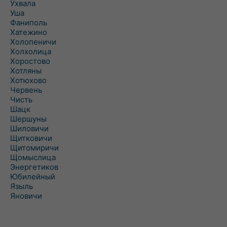
Ухвала
Уша
Фаниполь
Хатежино
Холопеничи
Холхолица
Хоростово
Хотляны
Хотюхово
Червень
Чисть
Шацк
Шершуны
Шиловичи
Щитковичи
Щитомиричи
Щомыслица
Энергетиков
Юбилейный
Языль
Яновичи