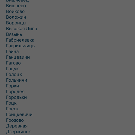
Вишнево
Войково
Воложин
Воронцы
Высокая Липа
Вязынь
Габриелевка
Гаврильчицы
Гайна
Ганцевичи
Гатово
Гацук
Голоцк
Гольчичи
Горки
Городея
Городьки
Гоцк
Греск
Грицкевичи
Грозово
Деревная
Дзержинск