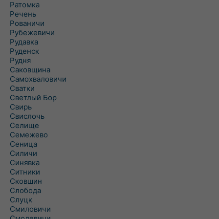
Ратомка
Речень
Рованичи
Рубежевичи
Рудавка
Руденск
Рудня
Саковщина
Самохваловичи
Сватки
Светлый Бор
Свирь
Свислочь
Селище
Семежево
Сеница
Силичи
Синявка
Ситники
Сковшин
Слобода
Слуцк
Смиловичи
Смолевичи