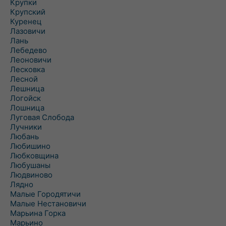
Крупки
Крупский
Куренец
Лазовичи
Лань
Лебедево
Леоновичи
Лесковка
Лесной
Лешница
Логойск
Лошница
Луговая Слобода
Лучники
Любань
Любишино
Любковщина
Любушаны
Людвиново
Лядно
Малые Городятичи
Малые Нестановичи
Марьина Горка
Марьино