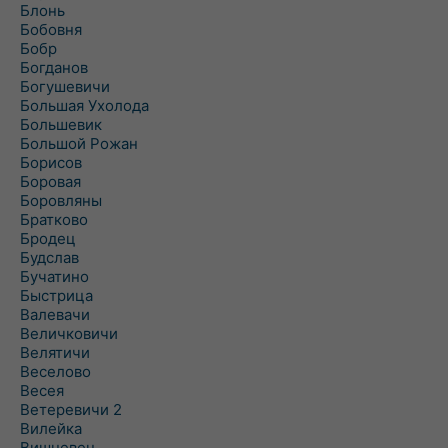
Блонь
Бобовня
Бобр
Богданов
Богушевичи
Большая Ухолода
Большевик
Большой Рожан
Борисов
Боровая
Боровляны
Братково
Бродец
Будслав
Бучатино
Быстрица
Валевачи
Величковичи
Велятичи
Веселово
Весея
Ветеревичи 2
Вилейка
Вишневец