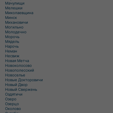
Мачулищи
Мелешки
Миколаевщина
Минск
Михановичи
Могильно
Молодечно
Морочь
Мядель
Нарочь
Неман
Несвиж
Новая Метча
Новоколосово
Новополесский
Новоселье
Новые Докторовичи
Новый Двор
Новый Свержень
Оздятичи
Озеро
Озерцо
Околово