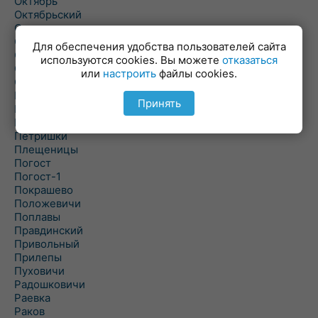
Октябрь
Октябрьский
Олехновичи
Омговичи
Для обеспечения удобства пользователей сайта
Оношки
используются cookies. Вы можете
отказаться
Осовец
или
настроить
файлы cookies.
Острошицкий Городок
Пасека
Принять
Пастовичи
Першаи
Петришки
Плещеницы
Погост
Погост-1
Покрашево
Положевичи
Поплавы
Правдинский
Привольный
Прилепы
Пуховичи
Радошковичи
Раевка
Раков