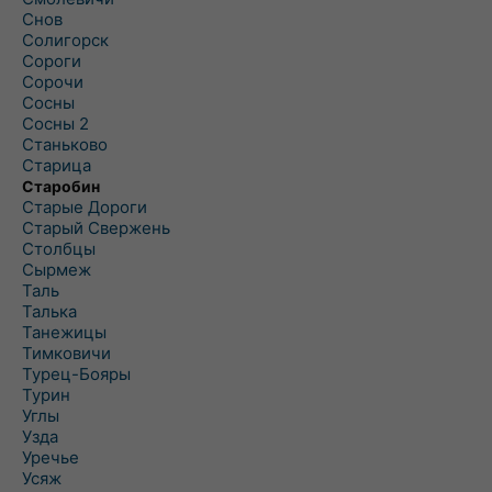
Снов
Солигорск
Сороги
Сорочи
Сосны
Сосны 2
Станьково
Старица
Старобин
Старые Дороги
Старый Свержень
Столбцы
Сырмеж
Таль
Талька
Танежицы
Тимковичи
Турец-Бояры
Турин
Углы
Узда
Уречье
Усяж