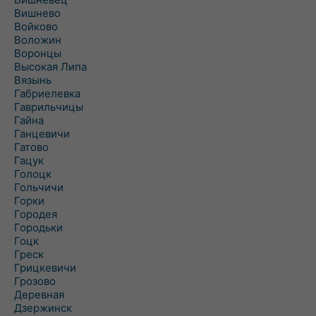
Вишнево
Войково
Воложин
Воронцы
Высокая Липа
Вязынь
Габриелевка
Гаврильчицы
Гайна
Ганцевичи
Гатово
Гацук
Голоцк
Гольчичи
Горки
Городея
Городьки
Гоцк
Греск
Грицкевичи
Грозово
Деревная
Дзержинск