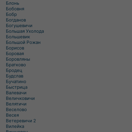
Блонь
Бобовня
Бобр
Богданов
Богушевичи
Большая Ухолода
Большевик
Большой Рожан
Борисов
Боровая
Боровляны
Братково
Бродец
Будслав
Бучатино
Быстрица
Валевачи
Величковичи
Велятичи
Веселово
Весея
Ветеревичи 2
Вилейка
Вишневец