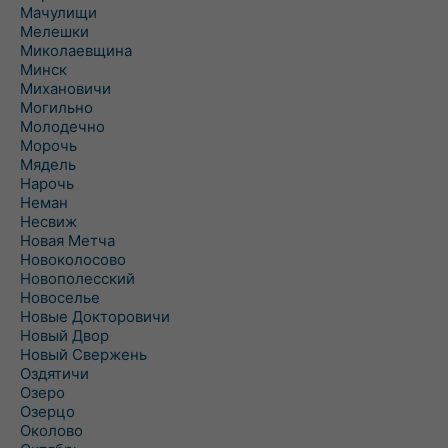
Мачулищи
Мелешки
Миколаевщина
Минск
Михановичи
Могильно
Молодечно
Морочь
Мядель
Нарочь
Неман
Несвиж
Новая Метча
Новоколосово
Новополесский
Новоселье
Новые Докторовичи
Новый Двор
Новый Свержень
Оздятичи
Озеро
Озерцо
Околово