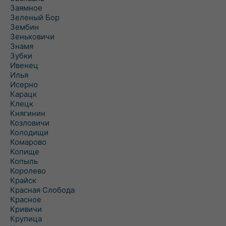
Заямное
Зеленый Бор
Зембин
Зеньковичи
Знамя
Зубки
Ивенец
Илья
Исерно
Карацк
Клецк
Княгинин
Козловичи
Колодищи
Комарово
Копище
Копыль
Королево
Крайск
Красная Слобода
Красное
Кривичи
Крупица