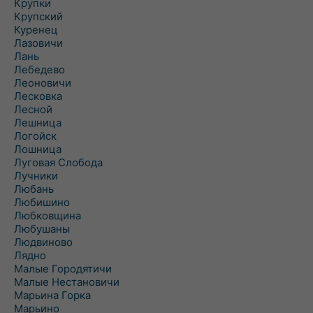
Крупки
Крупский
Куренец
Лазовичи
Лань
Лебедево
Леоновичи
Лесковка
Лесной
Лешница
Логойск
Лошница
Луговая Слобода
Лучники
Любань
Любишино
Любковщина
Любушаны
Людвиново
Лядно
Малые Городятичи
Малые Нестановичи
Марьина Горка
Марьино