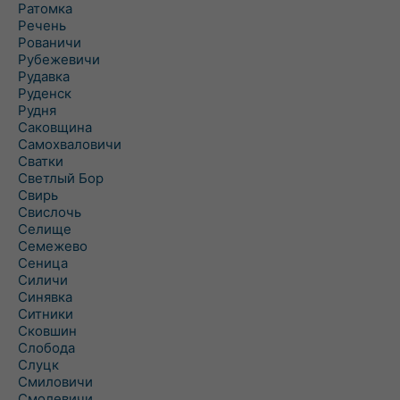
Ратомка
Речень
Рованичи
Рубежевичи
Рудавка
Руденск
Рудня
Саковщина
Самохваловичи
Сватки
Светлый Бор
Свирь
Свислочь
Селище
Семежево
Сеница
Силичи
Синявка
Ситники
Сковшин
Слобода
Слуцк
Смиловичи
Смолевичи