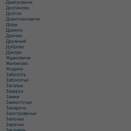
Дмитровичи
Долгиново
Долгое
Домоткановичи
Доры
Дражно
Дричин
Дружный
Дуброво
Дукора
Ждановичи
Жилихово
Жодино
Заболоть
Заболотье
Загалье
Зазерка
Замки
Замосточье
Занарочь
Заостровечье
Заполье
Заречье
Заславль