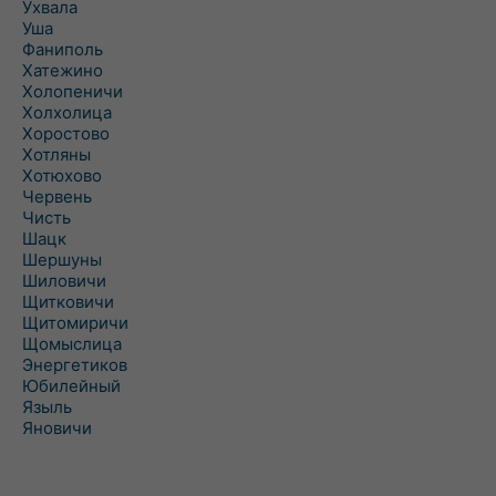
Ухвала
Уша
Фаниполь
Хатежино
Холопеничи
Холхолица
Хоростово
Хотляны
Хотюхово
Червень
Чисть
Шацк
Шершуны
Шиловичи
Щитковичи
Щитомиричи
Щомыслица
Энергетиков
Юбилейный
Языль
Яновичи