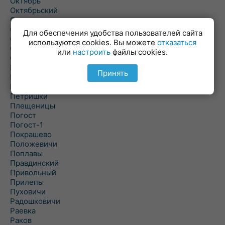
Октябрь
Октябрьский
Олехновичи
Омговичи
Для обеспечения удобства пользователей сайта
Оношки
используются cookies. Вы можете
отказаться
Осовец
или
настроить
файлы cookies.
Острошицкий Городок
Пасека
Принять
Пастовичи
Першаи
Петришки
Плещеницы
Погост
Погост-1
Покрашево
Положевичи
Поплавы
Правдинский
Привольный
Прилепы
Пуховичи
Радошковичи
Раевка
Раков