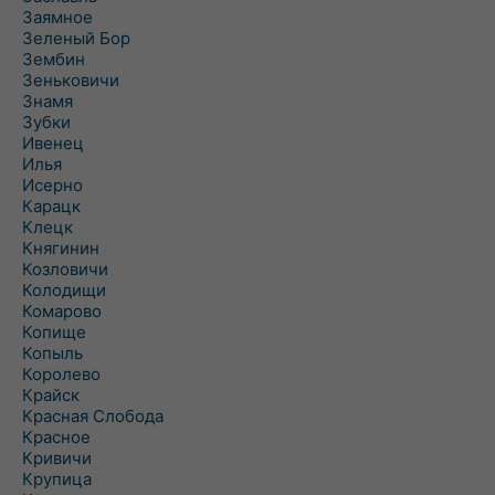
Заямное
Зеленый Бор
Зембин
Зеньковичи
Знамя
Зубки
Ивенец
Илья
Исерно
Карацк
Клецк
Княгинин
Козловичи
Колодищи
Комарово
Копище
Копыль
Королево
Крайск
Красная Слобода
Красное
Кривичи
Крупица