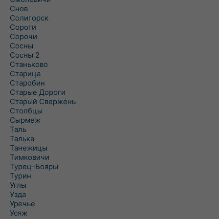
Снов
Солигорск
Сороги
Сорочи
Сосны
Сосны 2
Станьково
Старица
Старобин
Старые Дороги
Старый Свержень
Столбцы
Сырмеж
Таль
Талька
Танежицы
Тимковичи
Турец-Бояры
Турин
Углы
Узда
Уречье
Усяж