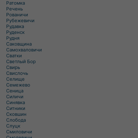
Ратомка
Речень
Рованичи
Рубежевичи
Рудавка
Руденск
Рудня
Саковщина
Самохваловичи
Сватки
Светлый Бор
Свирь
Свислочь
Селище
Семежево
Сеница
Силичи
Синявка
Ситники
Сковшин
Слобода
Слуцк
Смиловичи
Смолевичи