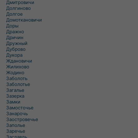
Дмитровичи
Долгиново
Долгое
Домоткановичи
Доры
Дражно
Дричин
Дружный
Дуброво
Дукора
Ждановичи
Жилихово
Жодино
Заболоть
Заболотье
Загалье
Зазерка
Замки
Замосточье
Занарочь
Заостровечье
Заполье
Заречье
Заславль