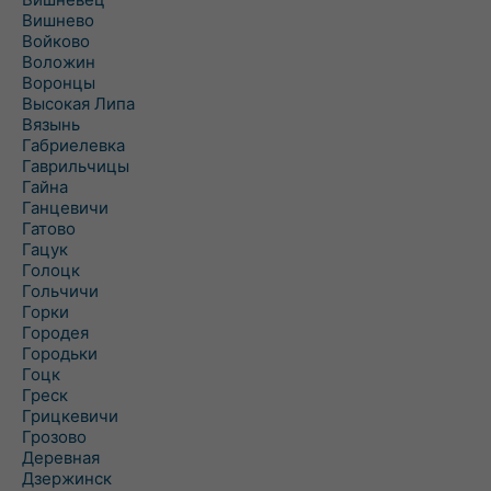
Вишнево
Войково
Воложин
Воронцы
Высокая Липа
Вязынь
Габриелевка
Гаврильчицы
Гайна
Ганцевичи
Гатово
Гацук
Голоцк
Гольчичи
Горки
Городея
Городьки
Гоцк
Греск
Грицкевичи
Грозово
Деревная
Дзержинск