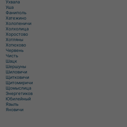
Ухвала
Уша
Фаниполь
Хатежино
Холопеничи
Холхолица
Хоростово
Хотляны
Хотюхово
Червень
Чисть
Шацк
Шершуны
Шиловичи
Щитковичи
Щитомиричи
Щомыслица
Энергетиков
Юбилейный
Языль
Яновичи