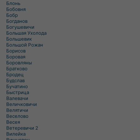
Блонь
Бобовня
Бобр
Богданов
Богушевичи
Большая Ухолода
Большевик
Большой Рожан
Борисов
Боровая
Боровляны
Братково
Бродец
Будслав
Бучатино
Быстрица
Валевачи
Величковичи
Велятичи
Веселово
Весея
Ветеревичи 2
Вилейка
Вишневец