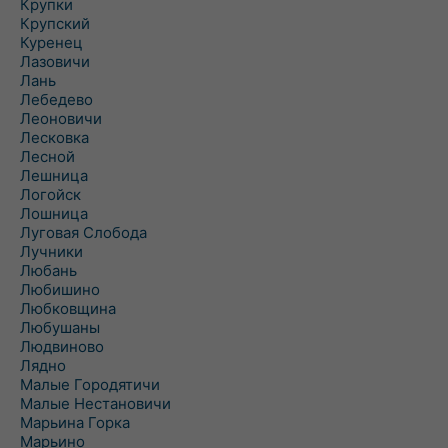
Крупки
Крупский
Куренец
Лазовичи
Лань
Лебедево
Леоновичи
Лесковка
Лесной
Лешница
Логойск
Лошница
Луговая Слобода
Лучники
Любань
Любишино
Любковщина
Любушаны
Людвиново
Лядно
Малые Городятичи
Малые Нестановичи
Марьина Горка
Марьино