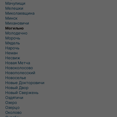
Мачулищи
Мелешки
Миколаевщина
Минск
Михановичи
Могильно
Молодечно
Морочь
Мядель
Нарочь
Неман
Несвиж
Новая Метча
Новоколосово
Новополесский
Новоселье
Новые Докторовичи
Новый Двор
Новый Свержень
Оздятичи
Озеро
Озерцо
Околово