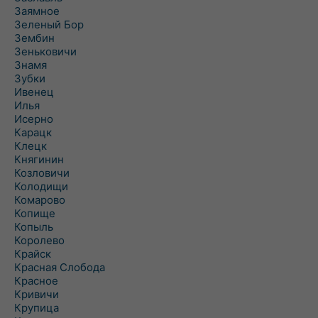
Заямное
Зеленый Бор
Зембин
Зеньковичи
Знамя
Зубки
Ивенец
Илья
Исерно
Карацк
Клецк
Княгинин
Козловичи
Колодищи
Комарово
Копище
Копыль
Королево
Крайск
Красная Слобода
Красное
Кривичи
Крупица