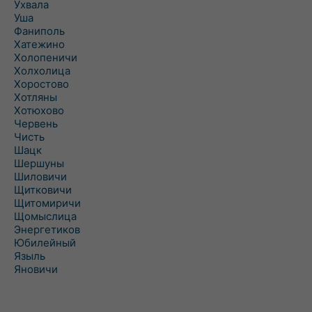
Ухвала
Уша
Фаниполь
Хатежино
Холопеничи
Холхолица
Хоростово
Хотляны
Хотюхово
Червень
Чисть
Шацк
Шершуны
Шиловичи
Щитковичи
Щитомиричи
Щомыслица
Энергетиков
Юбилейный
Языль
Яновичи