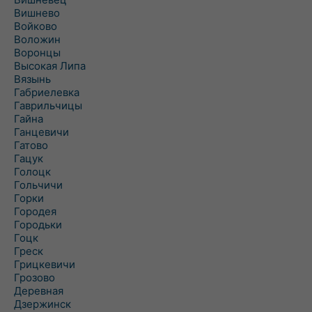
Вишнево
Войково
Воложин
Воронцы
Высокая Липа
Вязынь
Габриелевка
Гаврильчицы
Гайна
Ганцевичи
Гатово
Гацук
Голоцк
Гольчичи
Горки
Городея
Городьки
Гоцк
Греск
Грицкевичи
Грозово
Деревная
Дзержинск