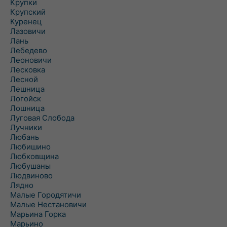
Крупки
Крупский
Куренец
Лазовичи
Лань
Лебедево
Леоновичи
Лесковка
Лесной
Лешница
Логойск
Лошница
Луговая Слобода
Лучники
Любань
Любишино
Любковщина
Любушаны
Людвиново
Лядно
Малые Городятичи
Малые Нестановичи
Марьина Горка
Марьино