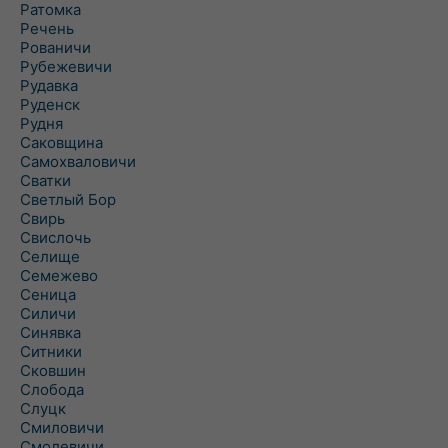
Ратомка
Речень
Рованичи
Рубежевичи
Рудавка
Руденск
Рудня
Саковщина
Самохваловичи
Сватки
Светлый Бор
Свирь
Свислочь
Селище
Семежево
Сеница
Силичи
Синявка
Ситники
Сковшин
Слобода
Слуцк
Смиловичи
Смолевичи