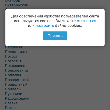
Октябрь
Октябрьский
Олехновичи
Омговичи
Для обеспечения удобства пользователей сайта
Оношки
используются cookies. Вы можете
отказаться
Осовец
или
настроить
файлы cookies.
Острошицкий Городок
Пасека
Принять
Пастовичи
Першаи
Петришки
Плещеницы
Погост
Погост-1
Покрашево
Положевичи
Поплавы
Правдинский
Привольный
Прилепы
Пуховичи
Радошковичи
Раевка
Раков