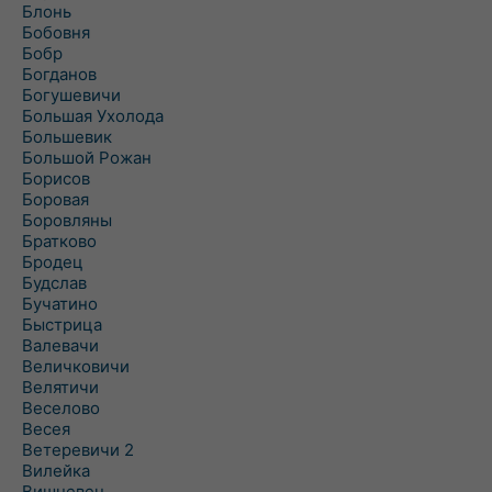
Блонь
Бобовня
Бобр
Богданов
Богушевичи
Большая Ухолода
Большевик
Большой Рожан
Борисов
Боровая
Боровляны
Братково
Бродец
Будслав
Бучатино
Быстрица
Валевачи
Величковичи
Велятичи
Веселово
Весея
Ветеревичи 2
Вилейка
Вишневец