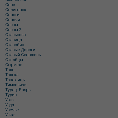
Снов
Солигорск
Сороги
Сорочи
Сосны
Сосны 2
Станьково
Старица
Старобин
Старые Дороги
Старый Свержень
Столбцы
Сырмеж
Таль
Талька
Танежицы
Тимковичи
Турец-Бояры
Турин
Углы
Узда
Уречье
Усяж