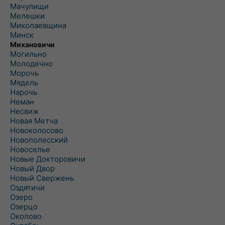
Мачулищи
Мелешки
Миколаевщина
Минск
Михановичи
Могильно
Молодечно
Морочь
Мядель
Нарочь
Неман
Несвиж
Новая Метча
Новоколосово
Новополесский
Новоселье
Новые Докторовичи
Новый Двор
Новый Свержень
Оздятичи
Озеро
Озерцо
Околово