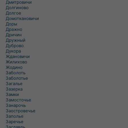
Дмитровичи
Долгиново
Долгое
Домоткановичи
Доры
Дражно
Дричин
Дружный
Дуброво
Дукора
Ждановичи
Жилихово
Жодино
Заболоть
Заболотье
Загалье
Зазерка
Замки
Замосточье
Занарочь
Заостровечье
Заполье
Заречье
Заславль