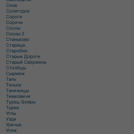
Снов
Солигорск
Сороги
Сорочи
Сосны
Сосны 2
Станьково
Старица
Старобин
Старые Дороги
Старый Свержень
Столбцы
Сырмеж
Таль
Талька
Танежицы
Тимковичи
Турец-Бояры
Турин
Углы
Узда
Уречье
Усяж