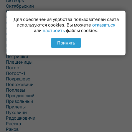
Октябрь
Октябрьский
Олехновичи
Омговичи
Для обеспечения удобства пользователей сайта
Оношки
используются cookies. Вы можете
отказаться
Осовец
или
настроить
файлы cookies.
Острошицкий Городок
Пасека
Принять
Пастовичи
Першаи
Петришки
Плещеницы
Погост
Погост-1
Покрашево
Положевичи
Поплавы
Правдинский
Привольный
Прилепы
Пуховичи
Радошковичи
Раевка
Раков