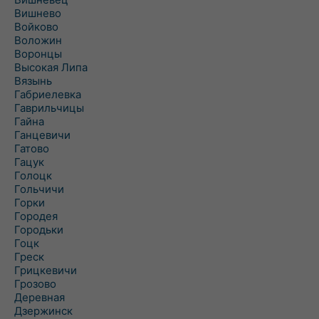
Вишнево
Войково
Воложин
Воронцы
Высокая Липа
Вязынь
Габриелевка
Гаврильчицы
Гайна
Ганцевичи
Гатово
Гацук
Голоцк
Гольчичи
Горки
Городея
Городьки
Гоцк
Греск
Грицкевичи
Грозово
Деревная
Дзержинск