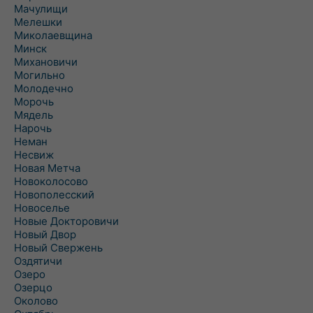
Мачулищи
Мелешки
Миколаевщина
Минск
Михановичи
Могильно
Молодечно
Морочь
Мядель
Нарочь
Неман
Несвиж
Новая Метча
Новоколосово
Новополесский
Новоселье
Новые Докторовичи
Новый Двор
Новый Свержень
Оздятичи
Озеро
Озерцо
Околово