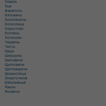
Ухвала
Уша
Фаниполь
Хатежино
Холопеничи
Холхолица
Хоростово
Хотляны
Хотюхово
Червень
Чисть
Шацк
Шершуны
Шиловичи
Щитковичи
Щитомиричи
Щомыслица
Энергетиков
Юбилейный
Языль
Яновичи