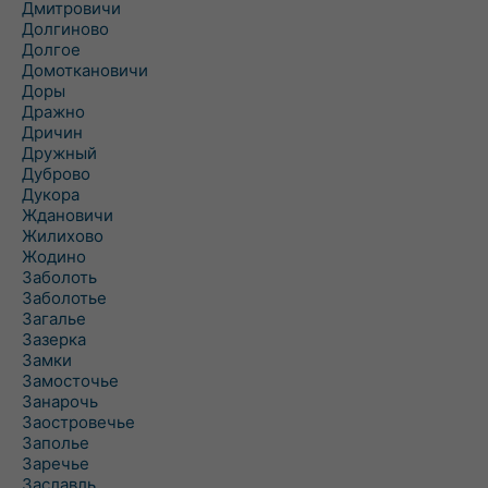
Дмитровичи
Долгиново
Долгое
Домоткановичи
Доры
Дражно
Дричин
Дружный
Дуброво
Дукора
Ждановичи
Жилихово
Жодино
Заболоть
Заболотье
Загалье
Зазерка
Замки
Замосточье
Занарочь
Заостровечье
Заполье
Заречье
Заславль