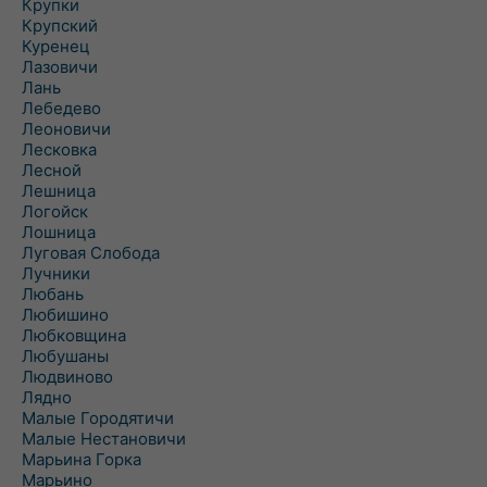
Крупки
Крупский
Куренец
Лазовичи
Лань
Лебедево
Леоновичи
Лесковка
Лесной
Лешница
Логойск
Лошница
Луговая Слобода
Лучники
Любань
Любишино
Любковщина
Любушаны
Людвиново
Лядно
Малые Городятичи
Малые Нестановичи
Марьина Горка
Марьино