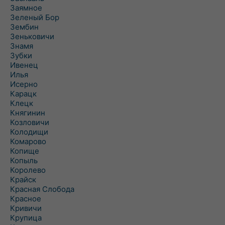
Заямное
Зеленый Бор
Зембин
Зеньковичи
Знамя
Зубки
Ивенец
Илья
Исерно
Карацк
Клецк
Княгинин
Козловичи
Колодищи
Комарово
Копище
Копыль
Королево
Крайск
Красная Слобода
Красное
Кривичи
Крупица