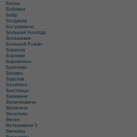
Блонь
Бобовня
Бобр
Богданов
Богушевичи
Большая Ухолода
Большевик
Большой Рожан
Борисов
Боровая
Боровляны
Братково
Бродец
Будслав
Бучатино
Быстрица
Валевачи
Величковичи
Велятичи
Веселово
Весея
Ветеревичи 2
Вилейка
Вишневец