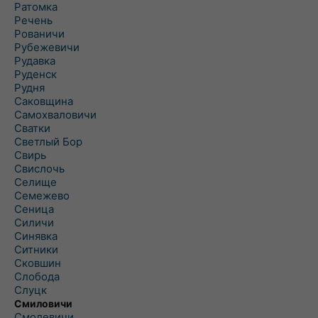
Ратомка
Речень
Рованичи
Рубежевичи
Рудавка
Руденск
Рудня
Саковщина
Самохваловичи
Сватки
Светлый Бор
Свирь
Свислочь
Селище
Семежево
Сеница
Силичи
Синявка
Ситники
Сковшин
Слобода
Слуцк
Смиловичи
Смолевичи