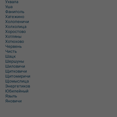
Ухвала
Уша
Фаниполь
Хатежино
Холопеничи
Холхолица
Хоростово
Хотляны
Хотюхово
Червень
Чисть
Шацк
Шершуны
Шиловичи
Щитковичи
Щитомиричи
Щомыслица
Энергетиков
Юбилейный
Языль
Яновичи