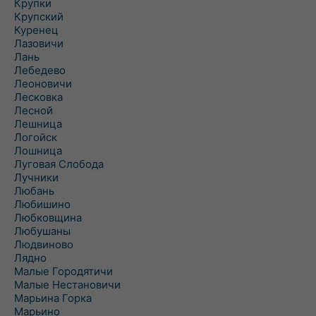
Крупки
Крупский
Куренец
Лазовичи
Лань
Лебедево
Леоновичи
Лесковка
Лесной
Лешница
Логойск
Лошница
Луговая Слобода
Лучники
Любань
Любишино
Любковщина
Любушаны
Людвиново
Лядно
Малые Городятичи
Малые Нестановичи
Марьина Горка
Марьино