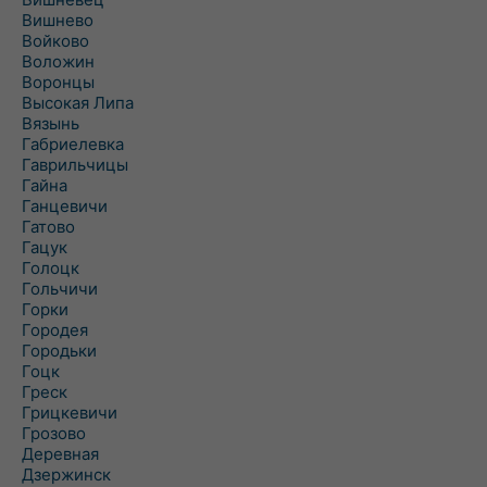
Вишнево
Войково
Воложин
Воронцы
Высокая Липа
Вязынь
Габриелевка
Гаврильчицы
Гайна
Ганцевичи
Гатово
Гацук
Голоцк
Гольчичи
Горки
Городея
Городьки
Гоцк
Греск
Грицкевичи
Грозово
Деревная
Дзержинск