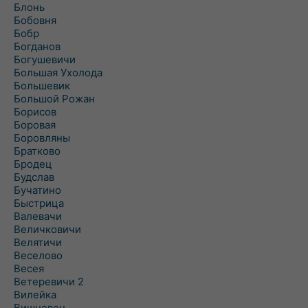
Блонь
Бобовня
Бобр
Богданов
Богушевичи
Большая Ухолода
Большевик
Большой Рожан
Борисов
Боровая
Боровляны
Братково
Бродец
Будслав
Бучатино
Быстрица
Валевачи
Величковичи
Велятичи
Веселово
Весея
Ветеревичи 2
Вилейка
Вишневец