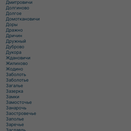
Дмитровичи
Долгиново
Долгое
Домоткановичи
Доры
Дражно
Дричин
Дружный
Дуброво
Дукора
Ждановичи
Жилихово
Жодино
Заболоть
Заболотье
Загалье
Зазерка
Замки
Замосточье
Занарочь
Заостровечье
Заполье
Заречье
Заславль