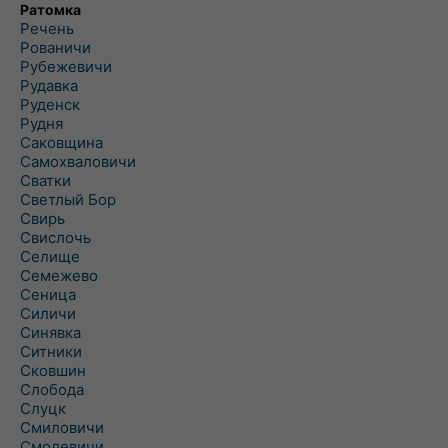
Ратомка
Речень
Рованичи
Рубежевичи
Рудавка
Руденск
Рудня
Саковщина
Самохваловичи
Сватки
Светлый Бор
Свирь
Свислочь
Селище
Семежево
Сеница
Силичи
Синявка
Ситники
Сковшин
Слобода
Слуцк
Смиловичи
Смолевичи