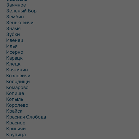
Заямное
Зеленый Бор
Зембин
Зеньковичи
Знамя
Зубки
Ивенец
Илья
Исерно
Карацк
Клецк
Княгинин
Козловичи
Колодищи
Комарово
Копище
Копыль
Королево
Крайск
Красная Слобода
Красное
Кривичи
Крупица