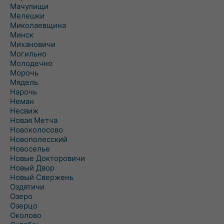
Мачулищи
Мелешки
Миколаевщина
Минск
Михановичи
Могильно
Молодечно
Морочь
Мядель
Нарочь
Неман
Несвиж
Новая Метча
Новоколосово
Новополесский
Новоселье
Новые Докторовичи
Новый Двор
Новый Свержень
Оздятичи
Озеро
Озерцо
Околово