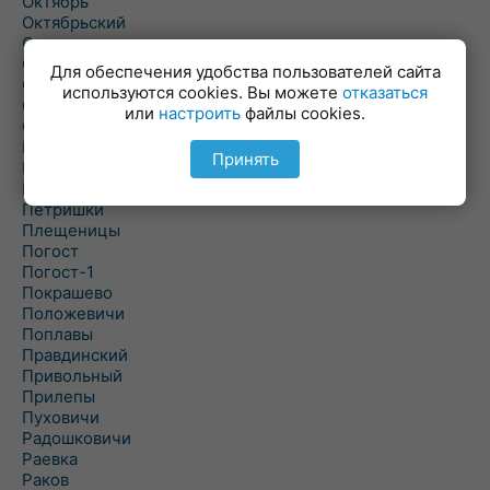
Октябрь
Октябрьский
Олехновичи
Омговичи
Для обеспечения удобства пользователей сайта
Оношки
используются cookies. Вы можете
отказаться
Осовец
или
настроить
файлы cookies.
Острошицкий Городок
Пасека
Принять
Пастовичи
Першаи
Петришки
Плещеницы
Погост
Погост-1
Покрашево
Положевичи
Поплавы
Правдинский
Привольный
Прилепы
Пуховичи
Радошковичи
Раевка
Раков