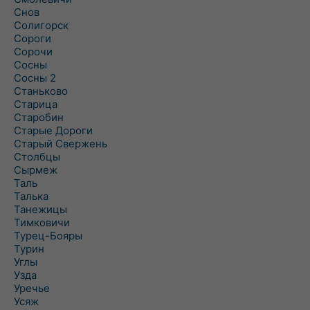
Снов
Солигорск
Сороги
Сорочи
Сосны
Сосны 2
Станьково
Старица
Старобин
Старые Дороги
Старый Свержень
Столбцы
Сырмеж
Таль
Талька
Танежицы
Тимковичи
Турец-Бояры
Турин
Углы
Узда
Уречье
Усяж