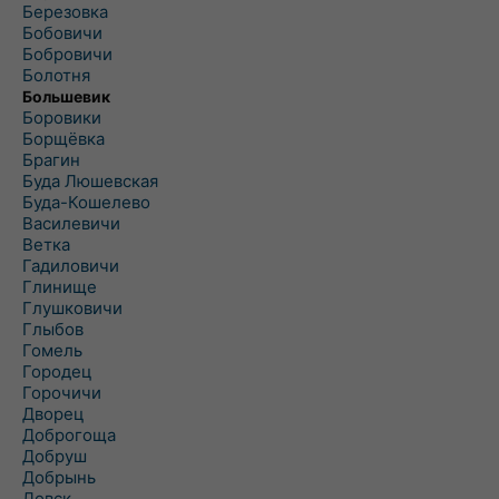
Березовка
Бобовичи
Бобровичи
Болотня
Большевик
Боровики
Борщёвка
Брагин
Буда Люшевская
Буда-Кошелево
Василевичи
Ветка
Гадиловичи
Глинище
Глушковичи
Глыбов
Гомель
Городец
Горочичи
Дворец
Доброгоща
Добруш
Добрынь
Довск