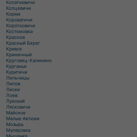
Копаткевичи
Копцевичи
Корма
Короватичи
Коротковичи
Костюковка
Красное
Красный Берег
Кривск
Криничный
Круговец-Калинино
Курганье
Куритичи
Лельчицы
Липов
Лиски
Лоев
Лукский
Лясковичи
Майское
Малые Автюки
Мозырь
Муляровка
Мышанка