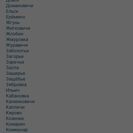
Домановичи
Ельск
Ерёмино
Жгунь
Житковичи
Жлобин
Жмуровка
Журавичи
Заболотье
Загорье
Заречье
Заспа
Заширье
Защёбье
Зябровка
Ильич
Кабановка
Калинковичи
Капличи
Кирово
Козенки
Комарин
Коммунар