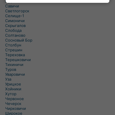
Рудня
Савичи
Светлогорск
Селище-1
Симоничи
Скрыгалов
Слобода
Солтаново
Сосновый Бор
Столбун
Стрешин
Тереховка
Терешковичи
Тихиничи
Туров
Уваровичи
Уза
Урицкое
Хойники
Хутор
Червоное
Чечерск
Чирковичи
Широкое