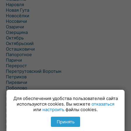
Наровля
Новая Гута
Новосёлки
Носовичи
Озаричи
Озерщина
Октябрь
Октябрьский
Осташковичи
Папоротное
Паричи
Перерост
Перетрутовский Воротын
Петриков
Пиревичи
Поболово
Поколюбичи
Для обеспечения удобства пользователей сайта
Полесье
используются cookies. Вы можете
отказаться
Птичь
или
настроить
файлы cookies.
Речица
Ровенская Слобода
Рогачев
Принять
Рогинь