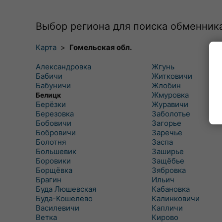
Выбор региона для поиска обменник
Карта
>
Гомельская обл.
Александровка
Жгунь
Бабичи
Житковичи
Бабуничи
Жлобин
Жмуровка
Белицк
Берёзки
Журавичи
Березовка
Заболотье
Бобовичи
Загорье
Бобровичи
Заречье
Болотня
Заспа
Большевик
Заширье
Боровики
Защёбье
Борщёвка
Зябровка
Брагин
Ильич
Буда Люшевская
Кабановка
Буда-Кошелево
Калинковичи
Василевичи
Капличи
Ветка
Кирово