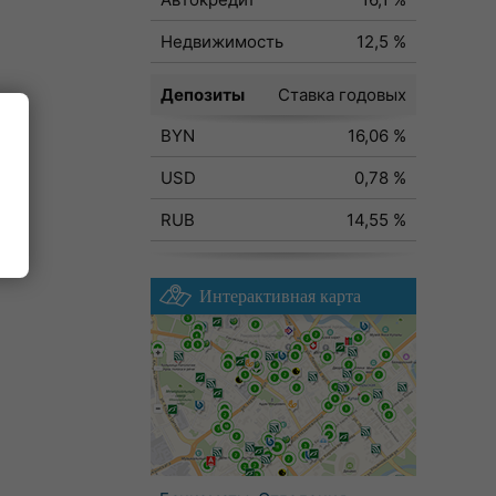
Недвижимость
12,5 %
Депозиты
Ставка годовых
BYN
16,06 %
ода
USD
0,78 %
RUB
14,55 %
Интерактивная карта