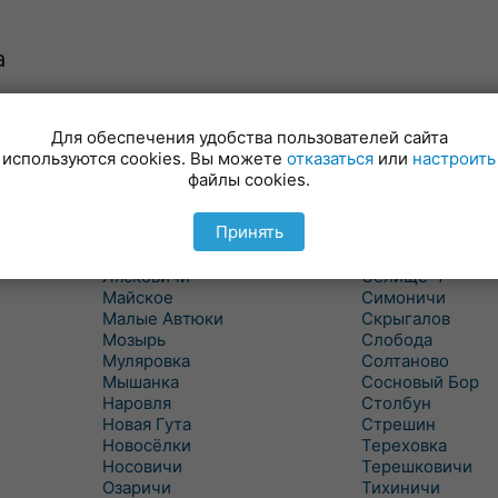
а
Для обеспечения удобства пользователей сайта
Куритичи
Ровенская Слоб
используются cookies. Вы можете
отказаться
или
настроить
Лельчицы
Рогачев
файлы cookies.
Липов
Рогинь
Лиски
Рудня
Принять
Лоев
Савичи
Лукский
Светлогорск
Лясковичи
Селище-1
Майское
Симоничи
Малые Автюки
Скрыгалов
Мозырь
Слобода
Муляровка
Солтаново
Мышанка
Сосновый Бор
Наровля
Столбун
Новая Гута
Стрешин
Новосёлки
Тереховка
Носовичи
Терешковичи
Озаричи
Тихиничи