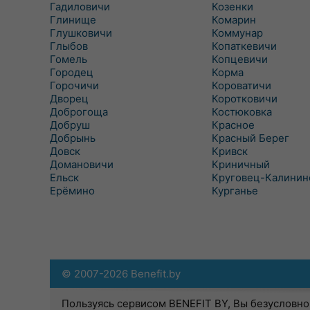
Гадиловичи
Козенки
Глинище
Комарин
Глушковичи
Коммунар
Глыбов
Копаткевичи
Гомель
Копцевичи
Городец
Корма
Горочичи
Короватичи
Дворец
Коротковичи
Доброгоща
Костюковка
Добруш
Красное
Добрынь
Красный Берег
Довск
Кривск
Домановичи
Криничный
Ельск
Круговец-Калинин
Ерёмино
Курганье
© 2007-2026 Benefit.by
Пользуясь сервисом BENEFIT BY, Вы безусловно