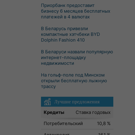
Приорбанк предоставит
бизнесу 6 месяцев бесплатных
платежей в 4 валютах
В Беларусь привезли
компактные хэтчбеки BYD
Dolphin Fashion 410
В Беларуси назвали популярную
интернет-площадку
недвижимости
На гольф-поле под Минском
открыли бесплатную лыжную
трассу
Лучшие предложения
Кредиты
Ставка годовых
Потребительский
10,8 %
Автокредит
16,1 %