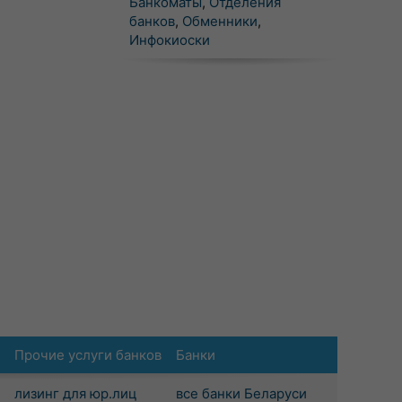
Банкоматы
,
Отделения
банков
,
Обменники
,
Инфокиоски
Прочие услуги банков
Банки
лизинг для юр.лиц
все банки Беларуси