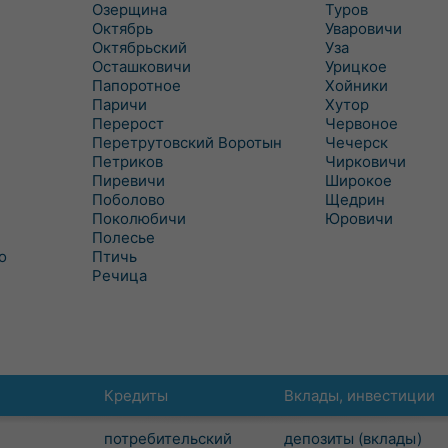
Озерщина
Туров
Октябрь
Уваровичи
Октябрьский
Уза
Осташковичи
Урицкое
Папоротное
Хойники
Паричи
Хутор
Перерост
Червоное
Перетрутовский Воротын
Чечерск
Петриков
Чирковичи
Пиревичи
Широкое
Поболово
Щедрин
Поколюбичи
Юровичи
Полесье
о
Птичь
Речица
Кредиты
Вклады, инвестиции
потребительский
депозиты (вклады)