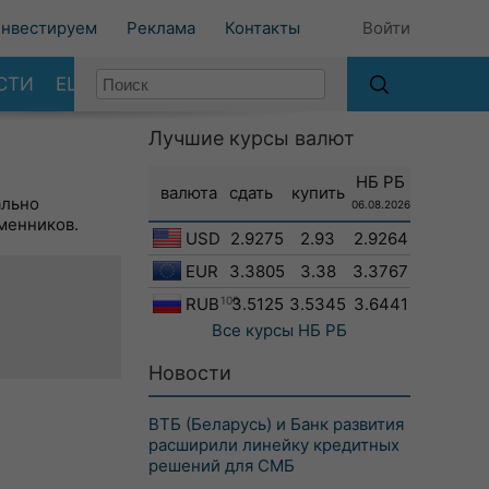
нвестируем
Реклама
Контакты
Войти
СТИ
ЕЩЕ
Лучшие курсы валют
НБ РБ
валюта
сдать
купить
ально
06.08.2026
менников.
USD
2.9275
2.93
2.9264
EUR
3.3805
3.38
3.3767
RUB
100
3.5125
3.5345
3.6441
Все курсы
НБ РБ
Новости
ВТБ (Беларусь) и Банк развития
расширили линейку кредитных
решений для СМБ