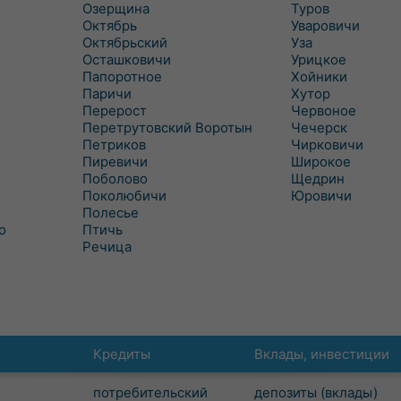
Озерщина
Туров
Октябрь
Уваровичи
Октябрьский
Уза
Осташковичи
Урицкое
Папоротное
Хойники
Паричи
Хутор
Перерост
Червоное
Перетрутовский Воротын
Чечерск
Петриков
Чирковичи
Пиревичи
Широкое
Поболово
Щедрин
Поколюбичи
Юровичи
Полесье
о
Птичь
Речица
Кредиты
Вклады, инвестиции
потребительский
депозиты (вклады)