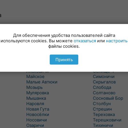
а
Для обеспечения удобства пользователей сайта
Куритичи
Ровенская Слоб
используются cookies. Вы можете
отказаться
или
настроить
Лельчицы
Рогачев
файлы cookies.
Липов
Рогинь
Лиски
Рудня
Принять
Лоев
Савичи
Лукский
Светлогорск
Лясковичи
Селище-1
Майское
Симоничи
Малые Автюки
Скрыгалов
Мозырь
Слобода
Муляровка
Солтаново
Мышанка
Сосновый Бор
Наровля
Столбун
Новая Гута
Стрешин
Новосёлки
Тереховка
Носовичи
Терешковичи
Озаричи
Тихиничи