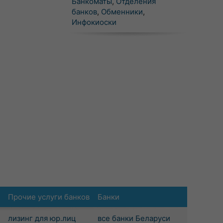
Банкоматы
,
Отделения
банков
,
Обменники
,
Инфокиоски
Прочие услуги банков
Банки
лизинг для юр.лиц
все банки Беларуси