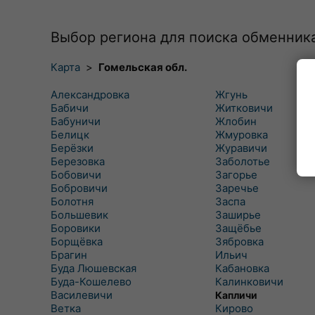
Выбор региона для поиска обменник
Карта
>
Гомельская обл.
Александровка
Жгунь
Бабичи
Житковичи
Бабуничи
Жлобин
Белицк
Жмуровка
Берёзки
Журавичи
Березовка
Заболотье
Бобовичи
Загорье
Бобровичи
Заречье
Болотня
Заспа
Большевик
Заширье
Боровики
Защёбье
Борщёвка
Зябровка
Брагин
Ильич
Буда Люшевская
Кабановка
Буда-Кошелево
Калинковичи
Василевичи
Капличи
Ветка
Кирово