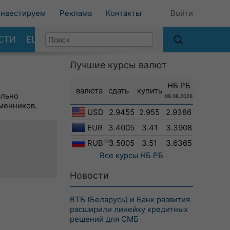
нвестируем
Реклама
Контакты
Войти
СТИ
ЕЩЕ
Лучшие курсы валют
НБ РБ
валюта
сдать
купить
ально
08.08.2026
менников.
USD
2.9455
2.955
2.9386
EUR
3.4005
3.41
3.3908
RUB
100
3.5005
3.51
3.6365
Все курсы
НБ РБ
Новости
ВТБ (Беларусь) и Банк развития
расширили линейку кредитных
решений для СМБ