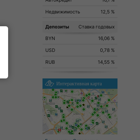
Недвижимость
12,5 %
Депозиты
Ставка годовых
BYN
16,06 %
ода
USD
0,78 %
RUB
14,55 %
Интерактивная карта