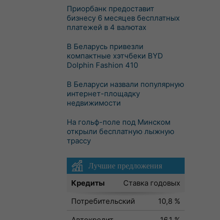
Приорбанк предоставит
бизнесу 6 месяцев бесплатных
платежей в 4 валютах
В Беларусь привезли
компактные хэтчбеки BYD
Dolphin Fashion 410
В Беларуси назвали популярную
интернет-площадку
недвижимости
На гольф-поле под Минском
открыли бесплатную лыжную
трассу
Лучшие предложения
Кредиты
Ставка годовых
Потребительский
10,8 %
Автокредит
16,1 %