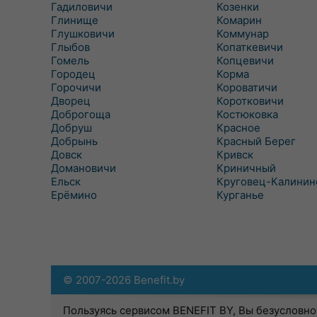
Гадиловичи
Козенки
Глинище
Комарин
Глушковичи
Коммунар
Глыбов
Копаткевичи
Гомель
Копцевичи
Городец
Корма
Горочичи
Короватичи
Дворец
Коротковичи
Доброгоща
Костюковка
Добруш
Красное
Добрынь
Красный Берег
Довск
Кривск
Домановичи
Криничный
Ельск
Круговец-Калинин
Ерёмино
Курганье
© 2007-2026 Benefit.by
Пользуясь сервисом BENEFIT BY, Вы безусловно