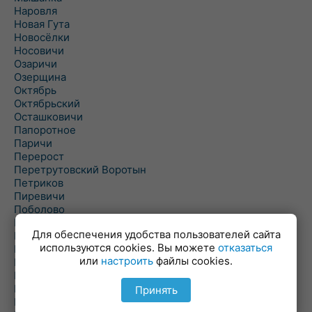
Наровля
Новая Гута
Новосёлки
Носовичи
Озаричи
Озерщина
Октябрь
Октябрьский
Осташковичи
Папоротное
Паричи
Перерост
Перетрутовский Воротын
Петриков
Пиревичи
Поболово
Поколюбичи
Для обеспечения удобства пользователей сайта
Полесье
используются cookies. Вы можете
отказаться
Птичь
или
настроить
файлы cookies.
Речица
Ровенская Слобода
Рогачев
Принять
Рогинь