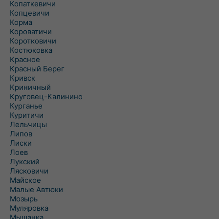
Копаткевичи
Копцевичи
Корма
Короватичи
Коротковичи
Костюковка
Красное
Красный Берег
Кривск
Криничный
Круговец-Калинино
Курганье
Куритичи
Лельчицы
Липов
Лиски
Лоев
Лукский
Лясковичи
Майское
Малые Автюки
Мозырь
Муляровка
Мышанка