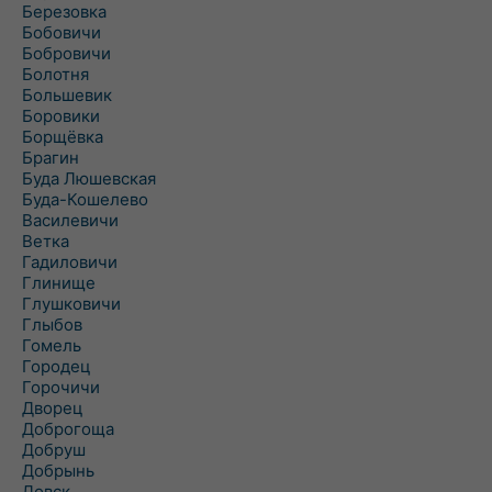
Березовка
Бобовичи
Бобровичи
Болотня
Большевик
Боровики
Борщёвка
Брагин
Буда Люшевская
Буда-Кошелево
Василевичи
Ветка
Гадиловичи
Глинище
Глушковичи
Глыбов
Гомель
Городец
Горочичи
Дворец
Доброгоща
Добруш
Добрынь
Довск