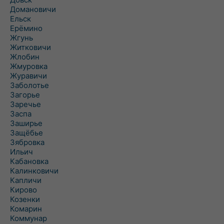
Домановичи
Ельск
Ерёмино
Жгунь
Житковичи
Жлобин
Жмуровка
Журавичи
Заболотье
Загорье
Заречье
Заспа
Заширье
Защёбье
Зябровка
Ильич
Кабановка
Калинковичи
Капличи
Кирово
Козенки
Комарин
Коммунар