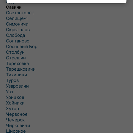
Рудня
Савичи
Светлогорск
Селище-1
Симоничи
Скрыгалов
Слобода
Солтаново
Сосновый Бор
Столбун
Стрешин
Тереховка
Терешковичи
Тихиничи
Туров
Уваровичи
Уза
Урицкое
Хойники
Хутор
Червоное
Чечерск
Чирковичи
Широкое