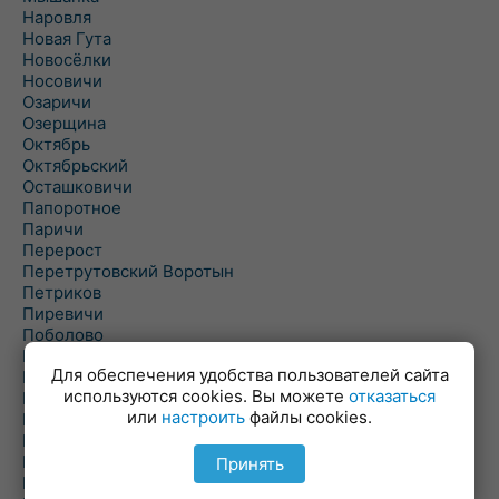
Наровля
Новая Гута
Новосёлки
Носовичи
Озаричи
Озерщина
Октябрь
Октябрьский
Осташковичи
Папоротное
Паричи
Перерост
Перетрутовский Воротын
Петриков
Пиревичи
Поболово
Поколюбичи
Для обеспечения удобства пользователей сайта
Полесье
используются cookies. Вы можете
отказаться
Птичь
или
настроить
файлы cookies.
Речица
Ровенская Слобода
Рогачев
Принять
Рогинь