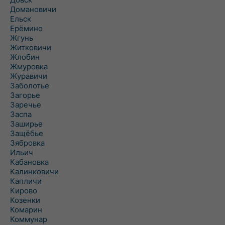
Домановичи
Ельск
Ерёмино
Жгунь
Житковичи
Жлобин
Жмуровка
Журавичи
Заболотье
Загорье
Заречье
Заспа
Заширье
Защёбье
Зябровка
Ильич
Кабановка
Калинковичи
Капличи
Кирово
Козенки
Комарин
Коммунар