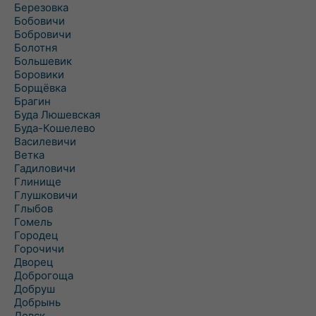
Березовка
Бобовичи
Бобровичи
Болотня
Большевик
Боровики
Борщёвка
Брагин
Буда Люшевская
Буда-Кошелево
Василевичи
Ветка
Гадиловичи
Глинище
Глушковичи
Глыбов
Гомель
Городец
Горочичи
Дворец
Доброгоща
Добруш
Добрынь
Довск