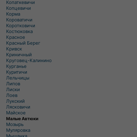
Копаткевичи
Копцевичи
Корма
Короватичи
Коротковичи
Костюковка
Красное
Красный Берег
Кривск
Криничный
Круговец-Калинино
Курганье
Куритичи
Лельчицы
Липов
Лиски
Лоев
Лукский
Лясковичи
Майское
Малые Автюки
Мозырь
Муляровка
Мышанка