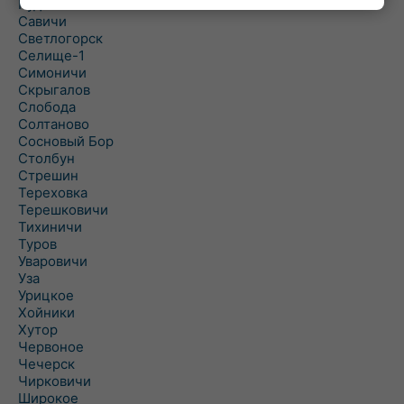
Рудня
Савичи
Светлогорск
Селище-1
Симоничи
Скрыгалов
Слобода
Солтаново
Сосновый Бор
Столбун
Стрешин
Тереховка
Терешковичи
Тихиничи
Туров
Уваровичи
Уза
Урицкое
Хойники
Хутор
Червоное
Чечерск
Чирковичи
Широкое