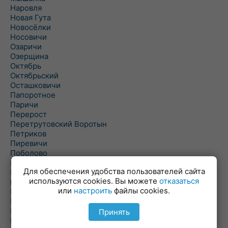
Наровля
Новая Гута
Новосёлки
Носовичи
Озаричи
Озерщина
Октябрь
Октябрьский
Осташковичи
Папоротное
Паричи
Перерост
Перетрутовский Воротын
Петриков
Пиревичи
Поболово
Поколюбичи
Для обеспечения удобства пользователей сайта
Полесье
используются cookies. Вы можете
отказаться
Птичь
или
настроить
файлы cookies.
Речица
Ровенская Слобода
Рогачев
Принять
Рогинь