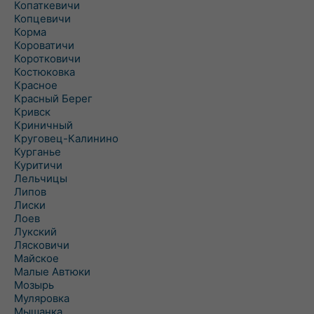
Копаткевичи
Копцевичи
Корма
Короватичи
Коротковичи
Костюковка
Красное
Красный Берег
Кривск
Криничный
Круговец-Калинино
Курганье
Куритичи
Лельчицы
Липов
Лиски
Лоев
Лукский
Лясковичи
Майское
Малые Автюки
Мозырь
Муляровка
Мышанка