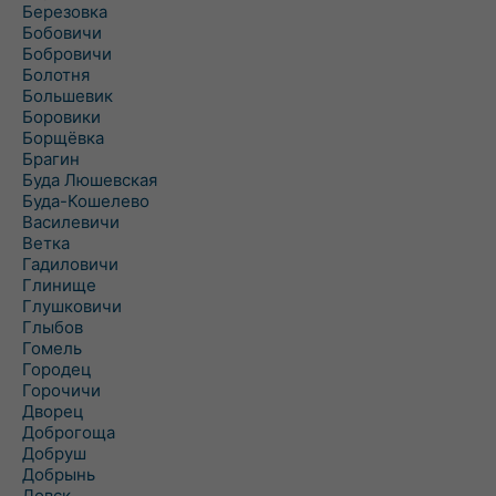
Березовка
Бобовичи
Бобровичи
Болотня
Большевик
Боровики
Борщёвка
Брагин
Буда Люшевская
Буда-Кошелево
Василевичи
Ветка
Гадиловичи
Глинище
Глушковичи
Глыбов
Гомель
Городец
Горочичи
Дворец
Доброгоща
Добруш
Добрынь
Довск