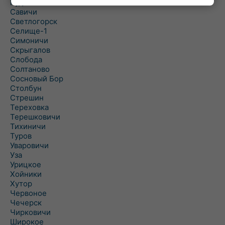
Рудня
Савичи
Светлогорск
Селище-1
Симоничи
Скрыгалов
Слобода
Солтаново
Сосновый Бор
Столбун
Стрешин
Тереховка
Терешковичи
Тихиничи
Туров
Уваровичи
Уза
Урицкое
Хойники
Хутор
Червоное
Чечерск
Чирковичи
Широкое