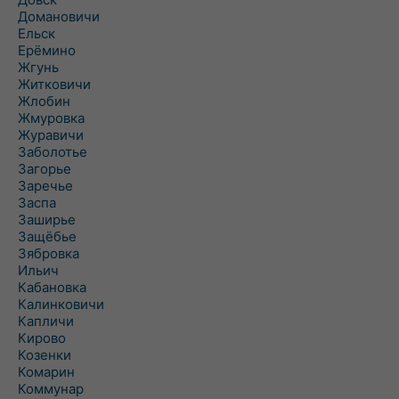
Домановичи
Ельск
Ерёмино
Жгунь
Житковичи
Жлобин
Жмуровка
Журавичи
Заболотье
Загорье
Заречье
Заспа
Заширье
Защёбье
Зябровка
Ильич
Кабановка
Калинковичи
Капличи
Кирово
Козенки
Комарин
Коммунар