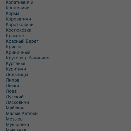
Копаткевичи
Копцевичи
Корма
Короватичи
Коротковичи
Костюковка
Красное
Красный Берег
Кривск
Криничный
Круговец-Калинино
Курганье
Куритичи
Лельчицы
Липов
Лиски
Лоев
Лукский
Лясковичи
Майское
Малые Автюки
Мозырь
Муляровка
Мышанка