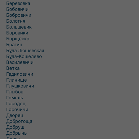
Березовка
Бобовичи
Бобровичи
Болотня
Большевик
Боровики
Борщёвка
Брагин
Буда Люшевская
Буда-Кошелево
Василевичи
Ветка
Гадиловичи
Глинище
Глушковичи
Глыбов
Гомель
Городец
Горочичи
Дворец
Доброгоща
Добруш
Добрынь
Довск