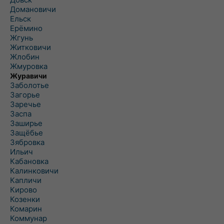
Домановичи
Ельск
Ерёмино
Жгунь
Житковичи
Жлобин
Жмуровка
Журавичи
Заболотье
Загорье
Заречье
Заспа
Заширье
Защёбье
Зябровка
Ильич
Кабановка
Калинковичи
Капличи
Кирово
Козенки
Комарин
Коммунар