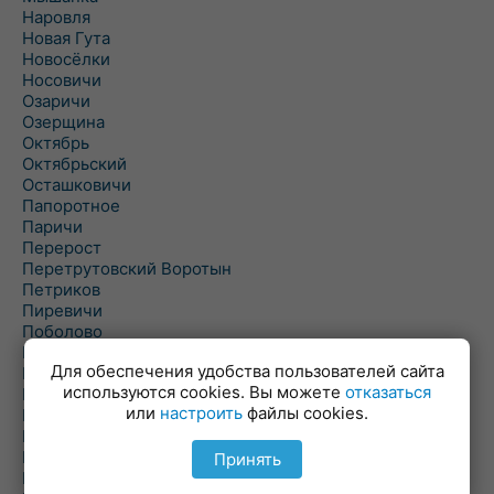
Наровля
Новая Гута
Новосёлки
Носовичи
Озаричи
Озерщина
Октябрь
Октябрьский
Осташковичи
Папоротное
Паричи
Перерост
Перетрутовский Воротын
Петриков
Пиревичи
Поболово
Поколюбичи
Для обеспечения удобства пользователей сайта
Полесье
используются cookies. Вы можете
отказаться
Птичь
или
настроить
файлы cookies.
Речица
Ровенская Слобода
Рогачев
Принять
Рогинь