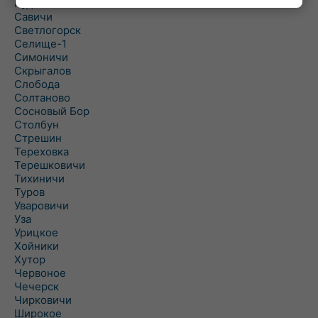
Рудня
Савичи
Светлогорск
Селище-1
Симоничи
Скрыгалов
Слобода
Солтаново
Сосновый Бор
Столбун
Стрешин
Тереховка
Терешковичи
Тихиничи
Туров
Уваровичи
Уза
Урицкое
Хойники
Хутор
Червоное
Чечерск
Чирковичи
Широкое