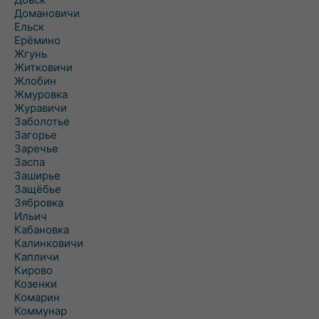
Домановичи
Ельск
Ерёмино
Жгунь
Житковичи
Жлобин
Жмуровка
Журавичи
Заболотье
Загорье
Заречье
Заспа
Заширье
Защёбье
Зябровка
Ильич
Кабановка
Калинковичи
Капличи
Кирово
Козенки
Комарин
Коммунар