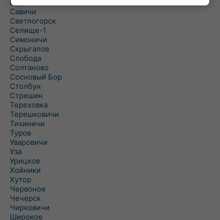
Рудня
Савичи
Светлогорск
Селище-1
Симоничи
Скрыгалов
Слобода
Солтаново
Сосновый Бор
Столбун
Стрешин
Тереховка
Терешковичи
Тихиничи
Туров
Уваровичи
Уза
Урицкое
Хойники
Хутор
Червоное
Чечерск
Чирковичи
Широкое