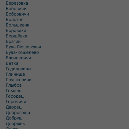
Березовка
Бобовичи
Бобровичи
Болотня
Большевик
Боровики
Борщёвка
Брагин
Буда Люшевская
Буда-Кошелево
Василевичи
Ветка
Гадиловичи
Глинище
Глушковичи
Глыбов
Гомель
Городец
Горочичи
Дворец
Доброгоща
Добруш
Добрынь
Довск