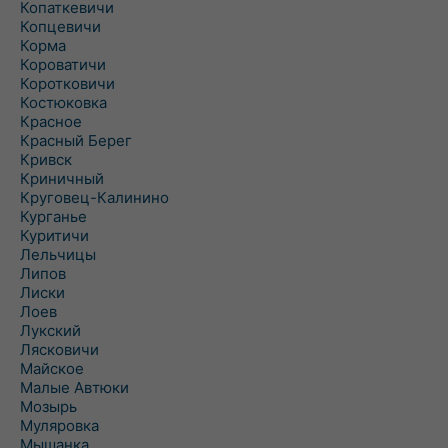
Копаткевичи
Копцевичи
Корма
Короватичи
Коротковичи
Костюковка
Красное
Красный Берег
Кривск
Криничный
Круговец-Калинино
Курганье
Куритичи
Лельчицы
Липов
Лиски
Лоев
Лукский
Лясковичи
Майское
Малые Автюки
Мозырь
Муляровка
Мышанка