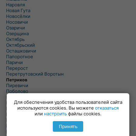
Наровля
Новая Гута
Новосёлки
Носовичи
Озаричи
Озерщина
Октябрь
Октябрьский
Осташковичи
Папоротное
Паричи
Перерост
Перетрутовский Воротын
Петриков
Пиревичи
Поболово
Поколюбичи
Для обеспечения удобства пользователей сайта
Полесье
используются cookies. Вы можете
отказаться
Птичь
или
настроить
файлы cookies.
Речица
Ровенская Слобода
Рогачев
Принять
Рогинь