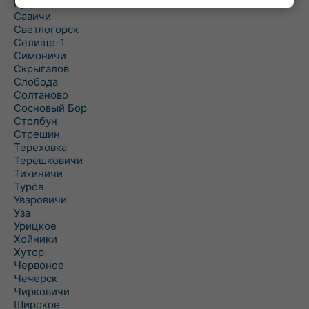
Рудня
Савичи
Светлогорск
Селище-1
Симоничи
Скрыгалов
Слобода
Солтаново
Сосновый Бор
Столбун
Стрешин
Тереховка
Терешковичи
Тихиничи
Туров
Уваровичи
Уза
Урицкое
Хойники
Хутор
Червоное
Чечерск
Чирковичи
Широкое