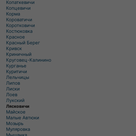
Копаткевичи
Копцевичи
Корма
Короватичи
Коротковичи
Костюковка
Красное
Красный Берег
Кривск
Криничный
Круговец-Калинино
Курганье
Куритичи
Лельчицы
Липов
Лиски
Лоев
Лукский
Лясковичи
Майское
Малые Автюки
Мозырь
Муляровка
Мышанка