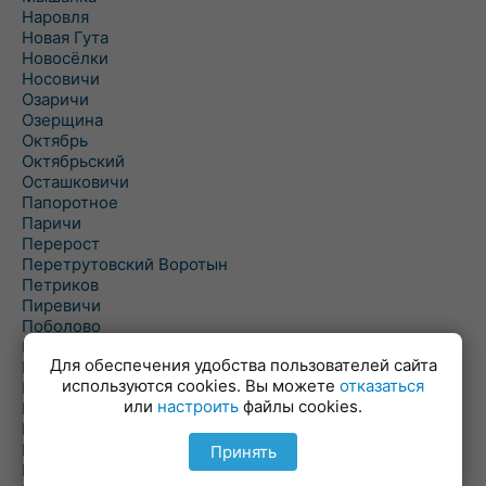
Наровля
Новая Гута
Новосёлки
Носовичи
Озаричи
Озерщина
Октябрь
Октябрьский
Осташковичи
Папоротное
Паричи
Перерост
Перетрутовский Воротын
Петриков
Пиревичи
Поболово
Поколюбичи
Для обеспечения удобства пользователей сайта
Полесье
используются cookies. Вы можете
отказаться
Птичь
или
настроить
файлы cookies.
Речица
Ровенская Слобода
Рогачев
Принять
Рогинь