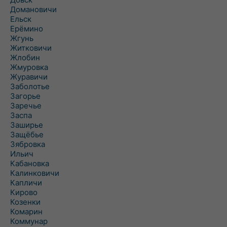
Домановичи
Ельск
Ерёмино
Жгунь
Житковичи
Жлобин
Жмуровка
Журавичи
Заболотье
Загорье
Заречье
Заспа
Заширье
Защёбье
Зябровка
Ильич
Кабановка
Калинковичи
Капличи
Кирово
Козенки
Комарин
Коммунар