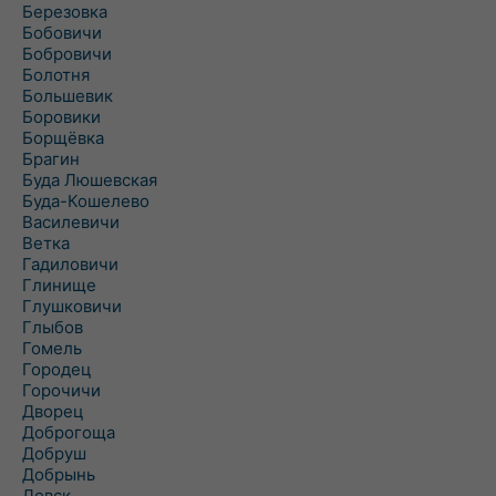
Березовка
Бобовичи
Бобровичи
Болотня
Большевик
Боровики
Борщёвка
Брагин
Буда Люшевская
Буда-Кошелево
Василевичи
Ветка
Гадиловичи
Глинище
Глушковичи
Глыбов
Гомель
Городец
Горочичи
Дворец
Доброгоща
Добруш
Добрынь
Довск