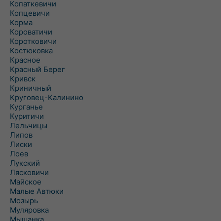
Копаткевичи
Копцевичи
Корма
Короватичи
Коротковичи
Костюковка
Красное
Красный Берег
Кривск
Криничный
Круговец-Калинино
Курганье
Куритичи
Лельчицы
Липов
Лиски
Лоев
Лукский
Лясковичи
Майское
Малые Автюки
Мозырь
Муляровка
Мышанка