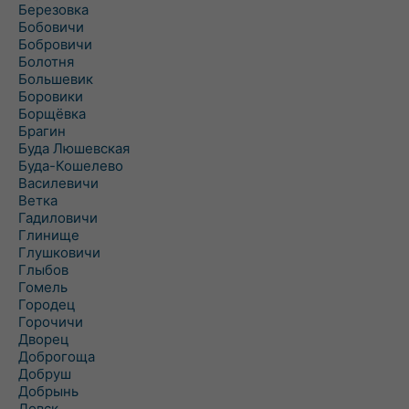
Березовка
Бобовичи
Бобровичи
Болотня
Большевик
Боровики
Борщёвка
Брагин
Буда Люшевская
Буда-Кошелево
Василевичи
Ветка
Гадиловичи
Глинище
Глушковичи
Глыбов
Гомель
Городец
Горочичи
Дворец
Доброгоща
Добруш
Добрынь
Довск