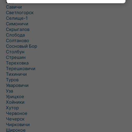
Рудня
Савичи
Светлогорск
Селище-1
Симоничи
Скрыгалов
Слобода
Солтаново
Сосновый Бор
Столбун
Стрешин
Тереховка
Терешковичи
Тихиничи
Туров
Уваровичи
Уза
Урицкое
Хойники
Хутор
Червоное
Чечерск
Чирковичи
Широкое