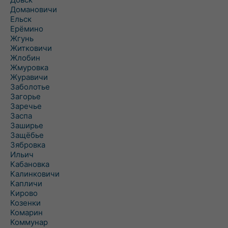
Домановичи
Ельск
Ерёмино
Жгунь
Житковичи
Жлобин
Жмуровка
Журавичи
Заболотье
Загорье
Заречье
Заспа
Заширье
Защёбье
Зябровка
Ильич
Кабановка
Калинковичи
Капличи
Кирово
Козенки
Комарин
Коммунар