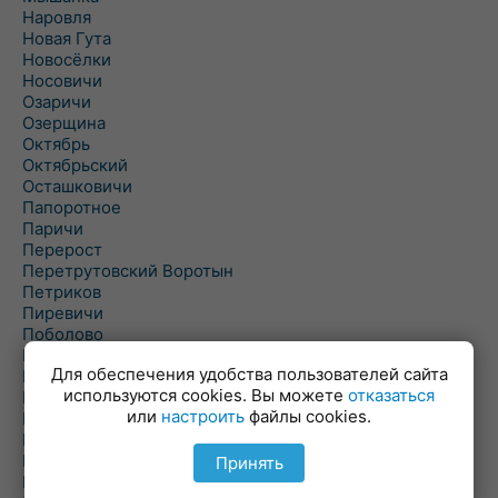
Наровля
Новая Гута
Новосёлки
Носовичи
Озаричи
Озерщина
Октябрь
Октябрьский
Осташковичи
Папоротное
Паричи
Перерост
Перетрутовский Воротын
Петриков
Пиревичи
Поболово
Поколюбичи
Для обеспечения удобства пользователей сайта
Полесье
используются cookies. Вы можете
отказаться
Птичь
или
настроить
файлы cookies.
Речица
Ровенская Слобода
Рогачев
Принять
Рогинь