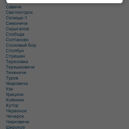
Рудня
Савичи
Светлогорск
Селище-1
Симоничи
Скрыгалов
Слобода
Солтаново
Сосновый Бор
Столбун
Стрешин
Тереховка
Терешковичи
Тихиничи
Туров
Уваровичи
Уза
Урицкое
Хойники
Хутор
Червоное
Чечерск
Чирковичи
Широкое