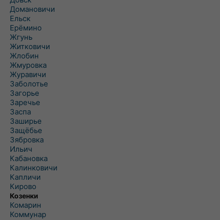
Домановичи
Ельск
Ерёмино
Жгунь
Житковичи
Жлобин
Жмуровка
Журавичи
Заболотье
Загорье
Заречье
Заспа
Заширье
Защёбье
Зябровка
Ильич
Кабановка
Калинковичи
Капличи
Кирово
Козенки
Комарин
Коммунар