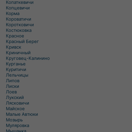
Копаткевичи
Копцевичи
Корма
Короватичи
Коротковичи
Костюковка
Красное
Красный Берег
Кривск
Криничный
Круговец-Калинино
Курганье
Куритичи
Лельчицы
Липов
Лиски
Лоев
Лукский
Лясковичи
Майское
Малые Автюки
Мозырь
Муляровка
Мышанка