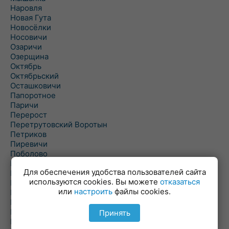
Наровля
Новая Гута
Новосёлки
Носовичи
Озаричи
Озерщина
Октябрь
Октябрьский
Осташковичи
Папоротное
Паричи
Перерост
Перетрутовский Воротын
Петриков
Пиревичи
Поболово
Поколюбичи
Для обеспечения удобства пользователей сайта
Полесье
используются cookies. Вы можете
отказаться
Птичь
или
настроить
файлы cookies.
Речица
Ровенская Слобода
Рогачев
Принять
Рогинь