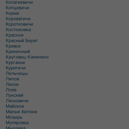
Копаткевичи
Копцевичи
Корма
Короватичи
Коротковичи
Костюковка
Красное
Красный Берег
Кривск
Криничный
Круговец-Калинино
Курганье
Куритичи
Лельчицы
Липов
Лиски
Лоев
Лукский
Лясковичи
Майское
Малые Автюки
Мозырь
Муляровка
Мышанка