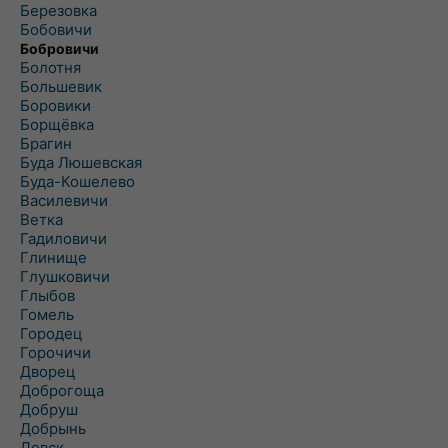
Березовка
Бобовичи
Бобровичи
Болотня
Большевик
Боровики
Борщёвка
Брагин
Буда Люшевская
Буда-Кошелево
Василевичи
Ветка
Гадиловичи
Глинище
Глушковичи
Глыбов
Гомель
Городец
Горочичи
Дворец
Доброгоща
Добруш
Добрынь
Довск