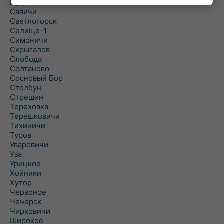
Рудня
Савичи
Светлогорск
Селище-1
Симоничи
Скрыгалов
Слобода
Солтаново
Сосновый Бор
Столбун
Стрешин
Тереховка
Терешковичи
Тихиничи
Туров
Уваровичи
Уза
Урицкое
Хойники
Хутор
Червоное
Чечерск
Чирковичи
Широкое