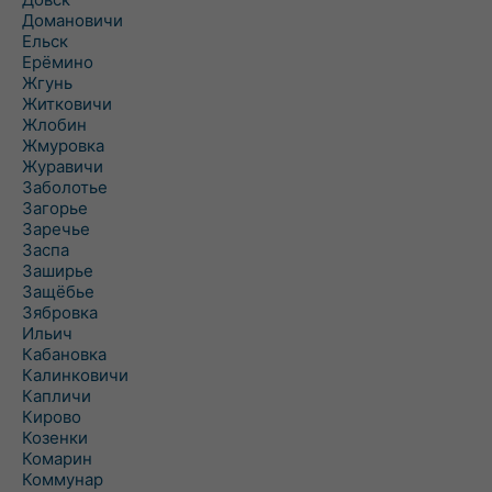
Домановичи
Ельск
Ерёмино
Жгунь
Житковичи
Жлобин
Жмуровка
Журавичи
Заболотье
Загорье
Заречье
Заспа
Заширье
Защёбье
Зябровка
Ильич
Кабановка
Калинковичи
Капличи
Кирово
Козенки
Комарин
Коммунар