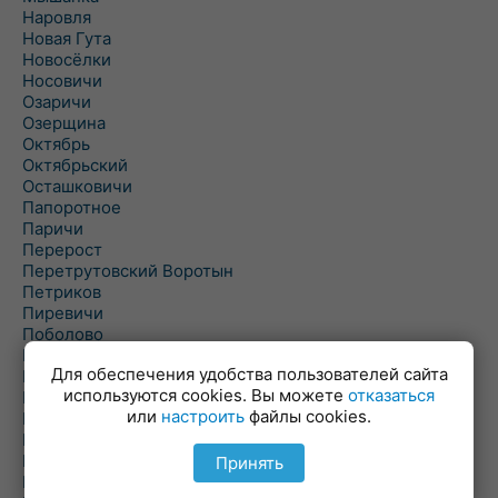
Наровля
Новая Гута
Новосёлки
Носовичи
Озаричи
Озерщина
Октябрь
Октябрьский
Осташковичи
Папоротное
Паричи
Перерост
Перетрутовский Воротын
Петриков
Пиревичи
Поболово
Поколюбичи
Для обеспечения удобства пользователей сайта
Полесье
используются cookies. Вы можете
отказаться
Птичь
или
настроить
файлы cookies.
Речица
Ровенская Слобода
Рогачев
Принять
Рогинь