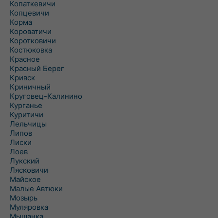
Копаткевичи
Копцевичи
Корма
Короватичи
Коротковичи
Костюковка
Красное
Красный Берег
Кривск
Криничный
Круговец-Калинино
Курганье
Куритичи
Лельчицы
Липов
Лиски
Лоев
Лукский
Лясковичи
Майское
Малые Автюки
Мозырь
Муляровка
Мышанка