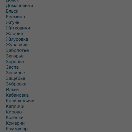
Домановичи
Ельск
Ерёмино
Жгунь
Житковичи
Жлобин
Жмуровка
Журавичи
Заболотье
Загорье
Заречье
Заспа
Заширье
Защёбье
Зябровка
Ильич
Кабановка
Калинковичи
Капличи
Кирово
Козенки
Комарин
Коммунар