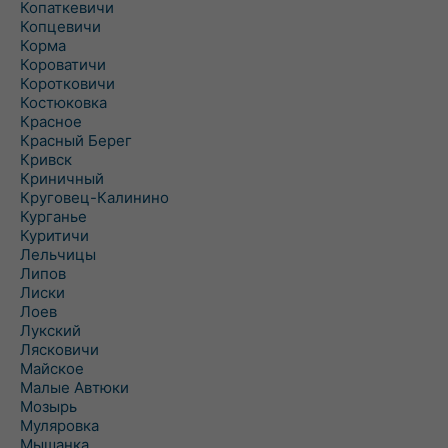
Копаткевичи
Копцевичи
Корма
Короватичи
Коротковичи
Костюковка
Красное
Красный Берег
Кривск
Криничный
Круговец-Калинино
Курганье
Куритичи
Лельчицы
Липов
Лиски
Лоев
Лукский
Лясковичи
Майское
Малые Автюки
Мозырь
Муляровка
Мышанка