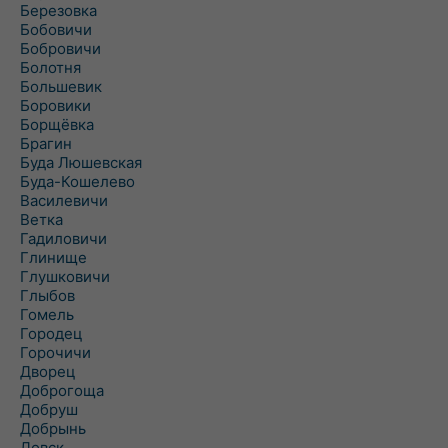
Березовка
Бобовичи
Бобровичи
Болотня
Большевик
Боровики
Борщёвка
Брагин
Буда Люшевская
Буда-Кошелево
Василевичи
Ветка
Гадиловичи
Глинище
Глушковичи
Глыбов
Гомель
Городец
Горочичи
Дворец
Доброгоща
Добруш
Добрынь
Довск