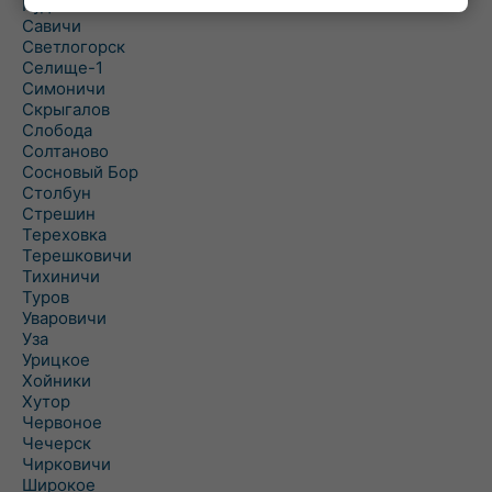
Рудня
Савичи
Светлогорск
Селище-1
Симоничи
Скрыгалов
Слобода
Солтаново
Сосновый Бор
Столбун
Стрешин
Тереховка
Терешковичи
Тихиничи
Туров
Уваровичи
Уза
Урицкое
Хойники
Хутор
Червоное
Чечерск
Чирковичи
Широкое