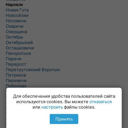
Наровля
Новая Гута
Новосёлки
Носовичи
Озаричи
Озерщина
Октябрь
Октябрьский
Осташковичи
Папоротное
Паричи
Перерост
Перетрутовский Воротын
Петриков
Пиревичи
Поболово
Поколюбичи
Для обеспечения удобства пользователей сайта
Полесье
используются cookies. Вы можете
отказаться
Птичь
или
настроить
файлы cookies.
Речица
Ровенская Слобода
Рогачев
Принять
Рогинь