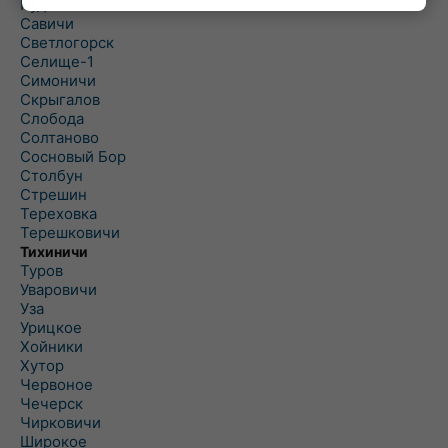
Рудня
Савичи
Светлогорск
Селище-1
Симоничи
Скрыгалов
Слобода
Солтаново
Сосновый Бор
Столбун
Стрешин
Тереховка
Терешковичи
Тихиничи
Туров
Уваровичи
Уза
Урицкое
Хойники
Хутор
Червоное
Чечерск
Чирковичи
Широкое