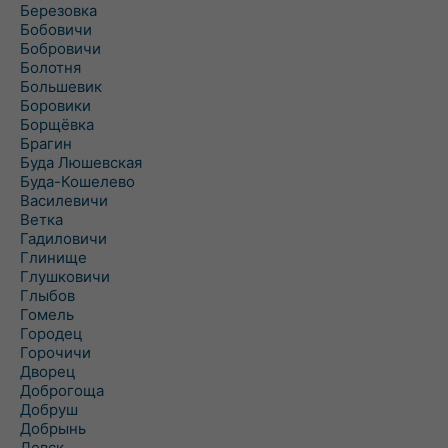
Березовка
Бобовичи
Бобровичи
Болотня
Большевик
Боровики
Борщёвка
Брагин
Буда Люшевская
Буда-Кошелево
Василевичи
Ветка
Гадиловичи
Глинище
Глушковичи
Глыбов
Гомель
Городец
Горочичи
Дворец
Доброгоща
Добруш
Добрынь
Довск