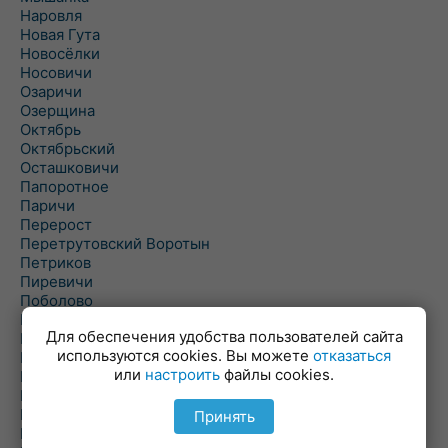
Наровля
Новая Гута
Новосёлки
Носовичи
Озаричи
Озерщина
Октябрь
Октябрьский
Осташковичи
Папоротное
Паричи
Перерост
Перетрутовский Воротын
Петриков
Пиревичи
Поболово
Поколюбичи
Для обеспечения удобства пользователей сайта
Полесье
используются cookies. Вы можете
отказаться
Птичь
или
настроить
файлы cookies.
Речица
Ровенская Слобода
Рогачев
Принять
Рогинь