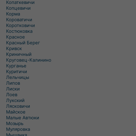
Копаткевичи
Копцевичи
Корма
Короватичи
Коротковичи
Костюковка
Красное
Красный Берег
Кривск
Криничный
Круговец-Калинино
Курганье
Куритичи
Лельчицы
Липов
Лиски
Лоев
Лукский
Лясковичи
Майское
Малые Автюки
Мозырь
Муляровка
Мышанка