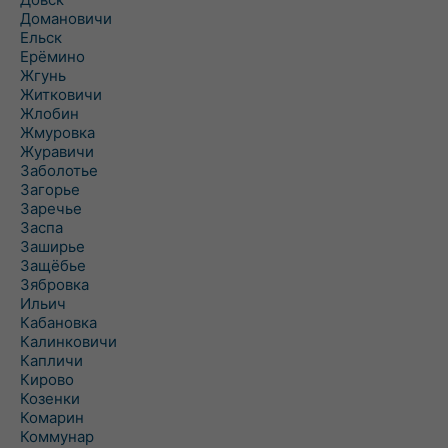
Домановичи
Ельск
Ерёмино
Жгунь
Житковичи
Жлобин
Жмуровка
Журавичи
Заболотье
Загорье
Заречье
Заспа
Заширье
Защёбье
Зябровка
Ильич
Кабановка
Калинковичи
Капличи
Кирово
Козенки
Комарин
Коммунар