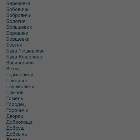
Березовка
Бобовичи
Бобровичи
Болотня
Большевик
Боровики
Борщёвка
Брагин
Буда Люшевская
Буда-Кошелево
Василевичи
Ветка
Гадиловичи
Глинище
Глушковичи
Глыбов
Гомель
Городец
Горочичи
Дворец
Доброгоща
Добруш
Добрынь
Довск