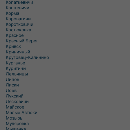
Копаткевичи
Копцевичи
Корма
Короватичи
Коротковичи
Костюковка
Красное
Красный Берег
Кривск
Криничный
Круговец-Калинино
Курганье
Куритичи
Лельчицы
Липов
Лиски
Лоев
Лукский
Лясковичи
Майское
Малые Автюки
Мозырь
Муляровка
Мышанка