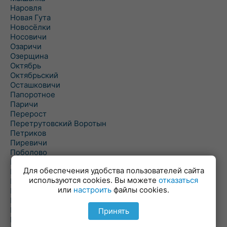
Наровля
Новая Гута
Новосёлки
Носовичи
Озаричи
Озерщина
Октябрь
Октябрьский
Осташковичи
Папоротное
Паричи
Перерост
Перетрутовский Воротын
Петриков
Пиревичи
Поболово
Поколюбичи
Для обеспечения удобства пользователей сайта
Полесье
используются cookies. Вы можете
отказаться
Птичь
или
настроить
файлы cookies.
Речица
Ровенская Слобода
Рогачев
Принять
Рогинь