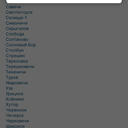
Рудня
Савичи
Светлогорск
Селище-1
Симоничи
Скрыгалов
Слобода
Солтаново
Сосновый Бор
Столбун
Стрешин
Тереховка
Терешковичи
Тихиничи
Туров
Уваровичи
Уза
Урицкое
Хойники
Хутор
Червоное
Чечерск
Чирковичи
Широкое