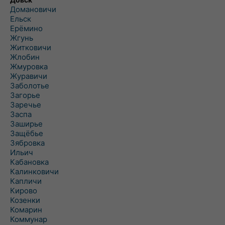
Домановичи
Ельск
Ерёмино
Жгунь
Житковичи
Жлобин
Жмуровка
Журавичи
Заболотье
Загорье
Заречье
Заспа
Заширье
Защёбье
Зябровка
Ильич
Кабановка
Калинковичи
Капличи
Кирово
Козенки
Комарин
Коммунар