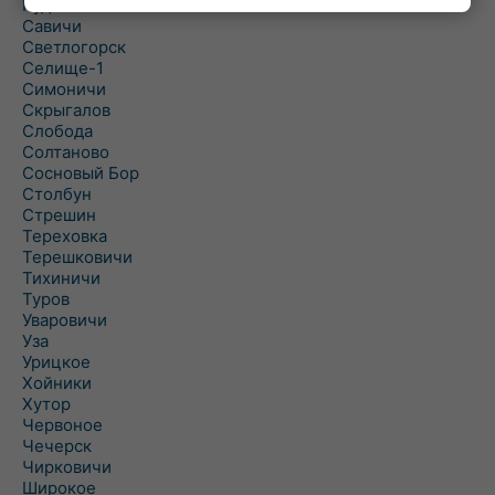
Рудня
Савичи
Светлогорск
Селище-1
Симоничи
Скрыгалов
Слобода
Солтаново
Сосновый Бор
Столбун
Стрешин
Тереховка
Терешковичи
Тихиничи
Туров
Уваровичи
Уза
Урицкое
Хойники
Хутор
Червоное
Чечерск
Чирковичи
Широкое