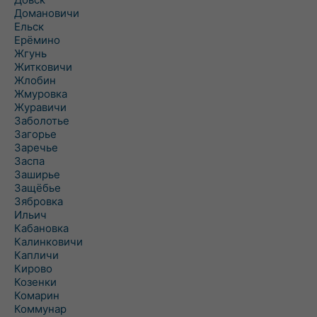
Домановичи
Ельск
Ерёмино
Жгунь
Житковичи
Жлобин
Жмуровка
Журавичи
Заболотье
Загорье
Заречье
Заспа
Заширье
Защёбье
Зябровка
Ильич
Кабановка
Калинковичи
Капличи
Кирово
Козенки
Комарин
Коммунар