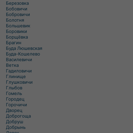
Березовка
Бобовичи
Бобровичи
Болотня
Большевик
Боровики
Борщёвка
Брагин
Буда Люшевская
Буда-Кошелево
Василевичи
Ветка
Гадиловичи
Глинище
Глушковичи
Глыбов
Гомель
Городец
Горочичи
Дворец
Доброгоща
Добруш
Добрынь
Довск