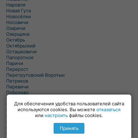
Наровля
Новая Гута
Новосёлки
Носовичи
Озаричи
Озерщина
Октябрь
Октябрьский
Осташковичи
Папоротное
Паричи
Перерост
Перетрутовский Воротын
Петриков
Пиревичи
Поболово
Поколюбичи
Для обеспечения удобства пользователей сайта
Полесье
используются cookies. Вы можете
отказаться
Птичь
или
настроить
файлы cookies.
Речица
Ровенская Слобода
Рогачев
Принять
Рогинь