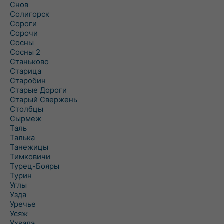
Снов
Солигорск
Сороги
Сорочи
Сосны
Сосны 2
Станьково
Старица
Старобин
Старые Дороги
Старый Свержень
Столбцы
Сырмеж
Таль
Талька
Танежицы
Тимковичи
Турец-Бояры
Турин
Углы
Узда
Уречье
Усяж
Ухвала