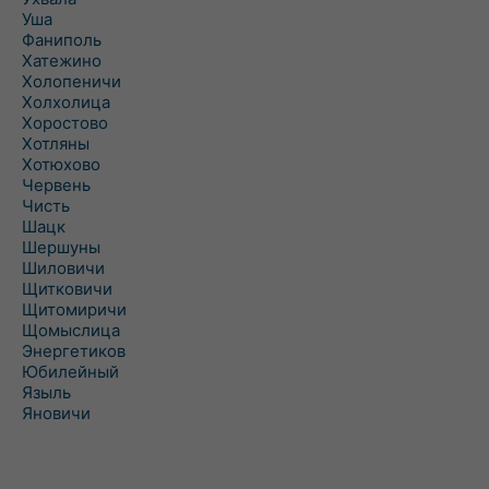
Уша
Фаниполь
Хатежино
Холопеничи
Холхолица
Хоростово
Хотляны
Хотюхово
Червень
Чисть
Шацк
Шершуны
Шиловичи
Щитковичи
Щитомиричи
Щомыслица
Энергетиков
Юбилейный
Языль
Яновичи