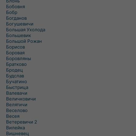
Блонь
Бобовня
Бобр
Богданов
Богушевичи
Большая Ухолода
Большевик
Большой Рожан
Борисов
Боровая
Боровляны
Братково
Бродец
Будслав
Бучатино
Быстрица
Валевачи
Величковичи
Велятичи
Веселово
Весея
Ветеревичи 2
Вилейка
Вишневец