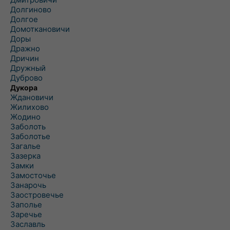
Долгиново
Долгое
Домоткановичи
Доры
Дражно
Дричин
Дружный
Дуброво
Дукора
Ждановичи
Жилихово
Жодино
Заболоть
Заболотье
Загалье
Зазерка
Замки
Замосточье
Занарочь
Заостровечье
Заполье
Заречье
Заславль