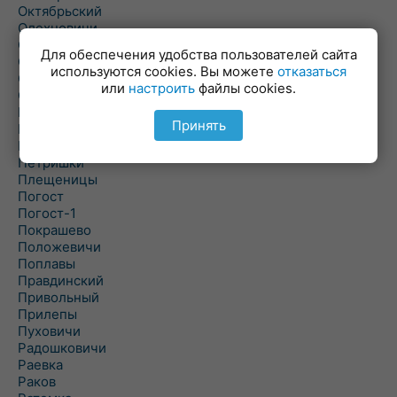
Октябрьский
Олехновичи
Омговичи
Для обеспечения удобства пользователей сайта
Оношки
используются cookies. Вы можете
отказаться
Осовец
или
настроить
файлы cookies.
Острошицкий Городок
Пасека
Принять
Пастовичи
Першаи
Петришки
Плещеницы
Погост
Погост-1
Покрашево
Положевичи
Поплавы
Правдинский
Привольный
Прилепы
Пуховичи
Радошковичи
Раевка
Раков