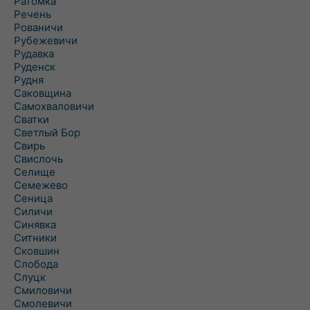
Ратомка
Речень
Рованичи
Рубежевичи
Рудавка
Руденск
Рудня
Саковщина
Самохваловичи
Сватки
Светлый Бор
Свирь
Свислочь
Селище
Семежево
Сеница
Силичи
Синявка
Ситники
Сковшин
Слобода
Слуцк
Смиловичи
Смолевичи