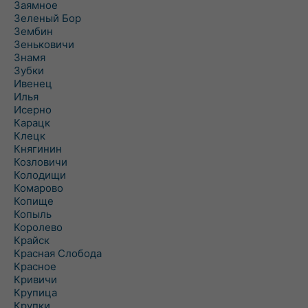
Заямное
Зеленый Бор
Зембин
Зеньковичи
Знамя
Зубки
Ивенец
Илья
Исерно
Карацк
Клецк
Княгинин
Козловичи
Колодищи
Комарово
Копище
Копыль
Королево
Крайск
Красная Слобода
Красное
Кривичи
Крупица
Крупки