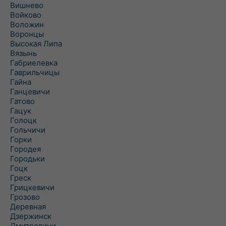
Вишнево
Войково
Воложин
Воронцы
Высокая Липа
Вязынь
Габриелевка
Гаврильчицы
Гайна
Ганцевичи
Гатово
Гацук
Голоцк
Гольчичи
Горки
Городея
Городьки
Гоцк
Греск
Грицкевичи
Грозово
Деревная
Дзержинск
Дмитровичи