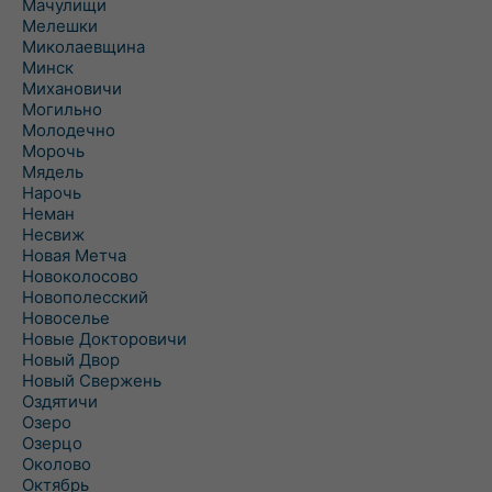
Мачулищи
Мелешки
Миколаевщина
Минск
Михановичи
Могильно
Молодечно
Морочь
Мядель
Нарочь
Неман
Несвиж
Новая Метча
Новоколосово
Новополесский
Новоселье
Новые Докторовичи
Новый Двор
Новый Свержень
Оздятичи
Озеро
Озерцо
Околово
Октябрь