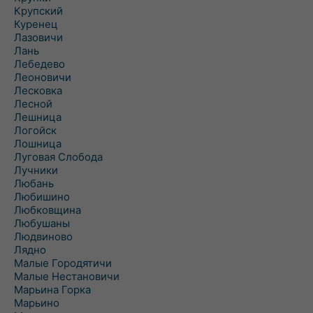
Крупский
Куренец
Лазовичи
Лань
Лебедево
Леоновичи
Лесковка
Лесной
Лешница
Логойск
Лошница
Луговая Слобода
Лучники
Любань
Любишино
Любковщина
Любушаны
Людвиново
Лядно
Малые Городятичи
Малые Нестановичи
Марьина Горка
Марьино