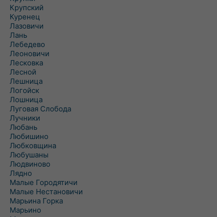
Крупский
Куренец
Лазовичи
Лань
Лебедево
Леоновичи
Лесковка
Лесной
Лешница
Логойск
Лошница
Луговая Слобода
Лучники
Любань
Любишино
Любковщина
Любушаны
Людвиново
Лядно
Малые Городятичи
Малые Нестановичи
Марьина Горка
Марьино