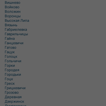
Вишнево
Войково
Воложин
Воронцы
Высокая Липа
Вязынь
Габриелевка
Гаврильчицы
Гайна
Ганцевичи
Гатово
Гацук
Голоцк
Гольчичи
Горки
Городея
Городьки
Гоцк
Греск
Грицкевичи
Грозово
Деревная
Дзержинск
Дмитровичи