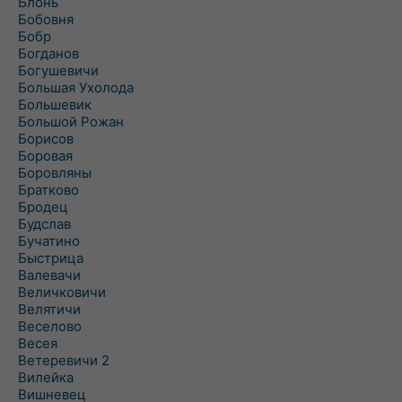
Блонь
Бобовня
Бобр
Богданов
Богушевичи
Большая Ухолода
Большевик
Большой Рожан
Борисов
Боровая
Боровляны
Братково
Бродец
Будслав
Бучатино
Быстрица
Валевачи
Величковичи
Велятичи
Веселово
Весея
Ветеревичи 2
Вилейка
Вишневец