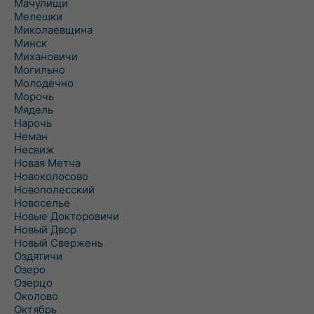
Мачулищи
Мелешки
Миколаевщина
Минск
Михановичи
Могильно
Молодечно
Морочь
Мядель
Нарочь
Неман
Несвиж
Новая Метча
Новоколосово
Новополесский
Новоселье
Новые Докторовичи
Новый Двор
Новый Свержень
Оздятичи
Озеро
Озерцо
Околово
Октябрь