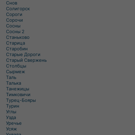
Снов
Солигорск
Сороги
Сорочи
Сосны
Сосны 2
Станьково
Старица
Старобин
Старые Дороги
Старый Свержень
Столбцы
Сырмеж
Таль
Талька
Танежицы
Тимковичи
Турец-Бояры
Турин
Углы
Узда
Уречье
Усяж
Ухвала