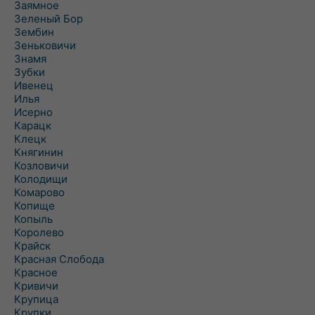
Заямное
Зеленый Бор
Зембин
Зеньковичи
Знамя
Зубки
Ивенец
Илья
Исерно
Карацк
Клецк
Княгинин
Козловичи
Колодищи
Комарово
Копище
Копыль
Королево
Крайск
Красная Слобода
Красное
Кривичи
Крупица
Крупки