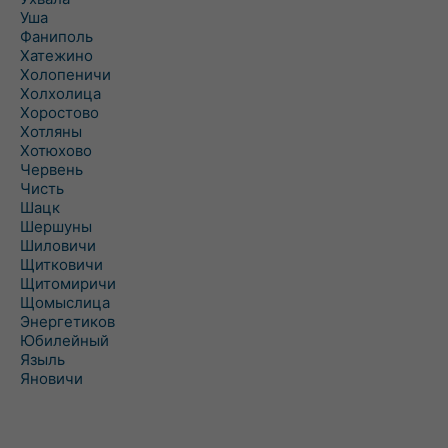
Уша
Фаниполь
Хатежино
Холопеничи
Холхолица
Хоростово
Хотляны
Хотюхово
Червень
Чисть
Шацк
Шершуны
Шиловичи
Щитковичи
Щитомиричи
Щомыслица
Энергетиков
Юбилейный
Языль
Яновичи