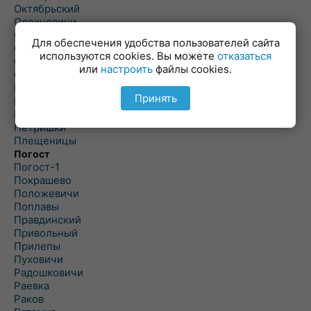
Октябрьский
Олехновичи
Омговичи
Для обеспечения удобства пользователей сайта
Оношки
используются cookies. Вы можете
отказаться
Осовец
или
настроить
файлы cookies.
Острошицкий Городок
Пасека
Принять
Пастовичи
Першаи
Петришки
Плещеницы
Погост
Погост-1
Покрашево
Положевичи
Поплавы
Правдинский
Привольный
Прилепы
Пуховичи
Радошковичи
Раевка
Раков