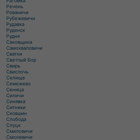
Ратомка
Речень
Рованичи
Рубежевичи
Рудавка
Руденск
Рудня
Саковщина
Самохваловичи
Сватки
Светлый Бор
Свирь
Свислочь
Селище
Семежево
Сеница
Силичи
Синявка
Ситники
Сковшин
Слобода
Слуцк
Смиловичи
Смолевичи