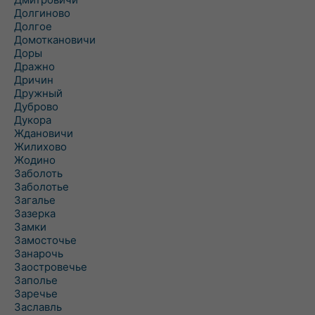
Долгиново
Долгое
Домоткановичи
Доры
Дражно
Дричин
Дружный
Дуброво
Дукора
Ждановичи
Жилихово
Жодино
Заболоть
Заболотье
Загалье
Зазерка
Замки
Замосточье
Занарочь
Заостровечье
Заполье
Заречье
Заславль