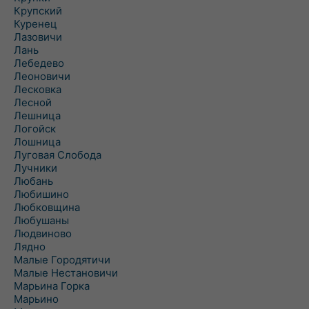
Крупский
Куренец
Лазовичи
Лань
Лебедево
Леоновичи
Лесковка
Лесной
Лешница
Логойск
Лошница
Луговая Слобода
Лучники
Любань
Любишино
Любковщина
Любушаны
Людвиново
Лядно
Малые Городятичи
Малые Нестановичи
Марьина Горка
Марьино