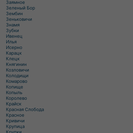
Заямное
Зеленый Бор
Зембин
Зеньковичи
Знамя
Зубки
Ивенец
Илья
Исерно
Карацк
Клецк
Княгинин
Козловичи
Колодищи
Комарово
Копище
Копыль
Королево
Крайск
Красная Слобода
Красное
Кривичи
Крупица
Крупки