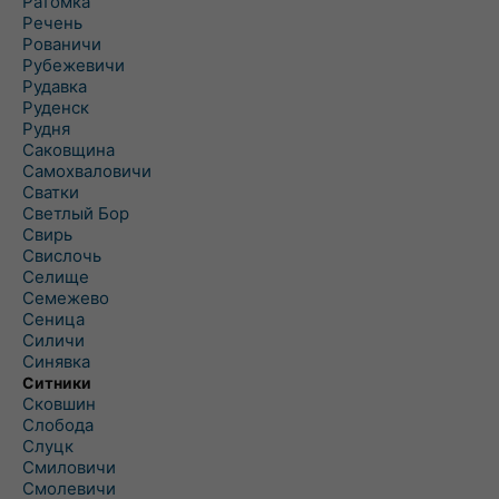
Ратомка
Речень
Рованичи
Рубежевичи
Рудавка
Руденск
Рудня
Саковщина
Самохваловичи
Сватки
Светлый Бор
Свирь
Свислочь
Селище
Семежево
Сеница
Силичи
Синявка
Ситники
Сковшин
Слобода
Слуцк
Смиловичи
Смолевичи