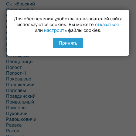
Октябрьский
Олехновичи
Омговичи
Для обеспечения удобства пользователей сайта
Оношки
используются cookies. Вы можете
отказаться
Осовец
или
настроить
файлы cookies.
Острошицкий Городок
Пасека
Принять
Пастовичи
Першаи
Петришки
Плещеницы
Погост
Погост-1
Покрашево
Положевичи
Поплавы
Правдинский
Привольный
Прилепы
Пуховичи
Радошковичи
Раевка
Раков