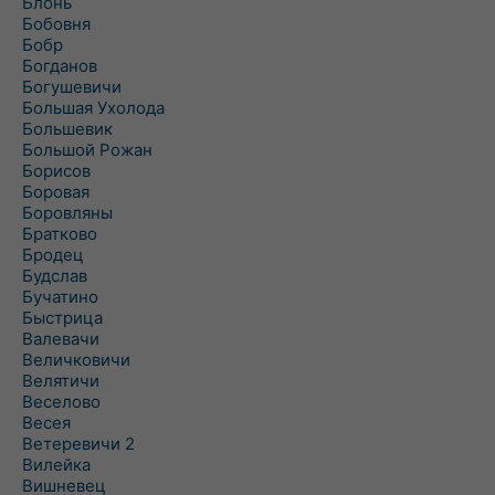
Блонь
Бобовня
Бобр
Богданов
Богушевичи
Большая Ухолода
Большевик
Большой Рожан
Борисов
Боровая
Боровляны
Братково
Бродец
Будслав
Бучатино
Быстрица
Валевачи
Величковичи
Велятичи
Веселово
Весея
Ветеревичи 2
Вилейка
Вишневец