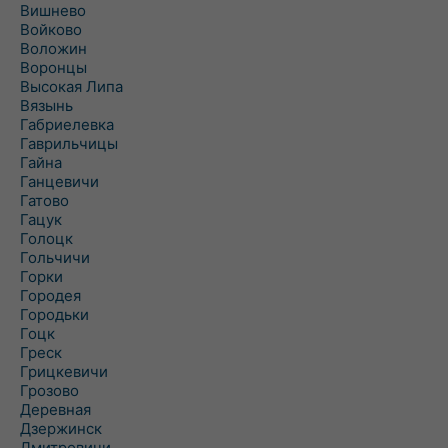
Вишнево
Войково
Воложин
Воронцы
Высокая Липа
Вязынь
Габриелевка
Гаврильчицы
Гайна
Ганцевичи
Гатово
Гацук
Голоцк
Гольчичи
Горки
Городея
Городьки
Гоцк
Греск
Грицкевичи
Грозово
Деревная
Дзержинск
Дмитровичи