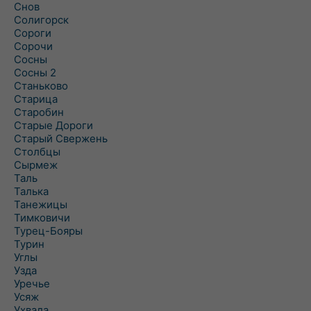
Снов
Солигорск
Сороги
Сорочи
Сосны
Сосны 2
Станьково
Старица
Старобин
Старые Дороги
Старый Свержень
Столбцы
Сырмеж
Таль
Талька
Танежицы
Тимковичи
Турец-Бояры
Турин
Углы
Узда
Уречье
Усяж
Ухвала