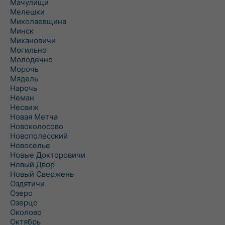
Мачулищи
Мелешки
Миколаевщина
Минск
Михановичи
Могильно
Молодечно
Морочь
Мядель
Нарочь
Неман
Несвиж
Новая Метча
Новоколосово
Новополесский
Новоселье
Новые Докторовичи
Новый Двор
Новый Свержень
Оздятичи
Озеро
Озерцо
Околово
Октябрь