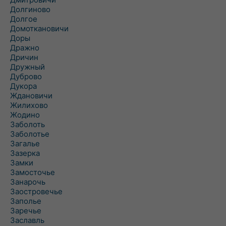
Долгиново
Долгое
Домоткановичи
Доры
Дражно
Дричин
Дружный
Дуброво
Дукора
Ждановичи
Жилихово
Жодино
Заболоть
Заболотье
Загалье
Зазерка
Замки
Замосточье
Занарочь
Заостровечье
Заполье
Заречье
Заславль