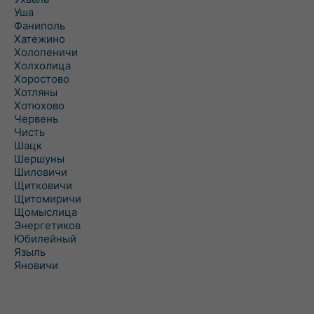
Уша
Фаниполь
Хатежино
Холопеничи
Холхолица
Хоростово
Хотляны
Хотюхово
Червень
Чисть
Шацк
Шершуны
Шиловичи
Щитковичи
Щитомиричи
Щомыслица
Энергетиков
Юбилейный
Языль
Яновичи