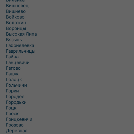
Вишневец
Вишнево
Войково
Воложин
Воронцы
Высокая Липа
Вязынь
Габриелевка
Гаврильчицы
Гайна
Ганцевичи
Гатово
Гацук
Голоцк
Гольчичи
Горки
Городея
Городьки
Гоцк
Греск
Грицкевичи
Грозово
Деревная