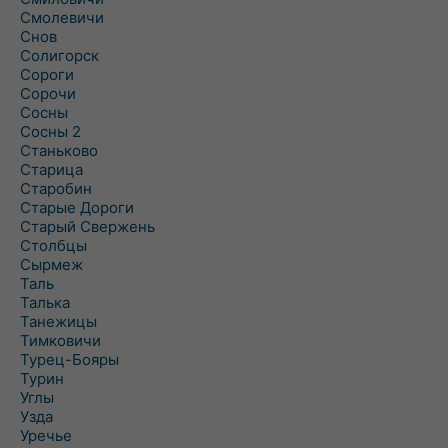
Смолевичи
Снов
Солигорск
Сороги
Сорочи
Сосны
Сосны 2
Станьково
Старица
Старобин
Старые Дороги
Старый Свержень
Столбцы
Сырмеж
Таль
Талька
Танежицы
Тимковичи
Турец-Бояры
Турин
Углы
Узда
Уречье