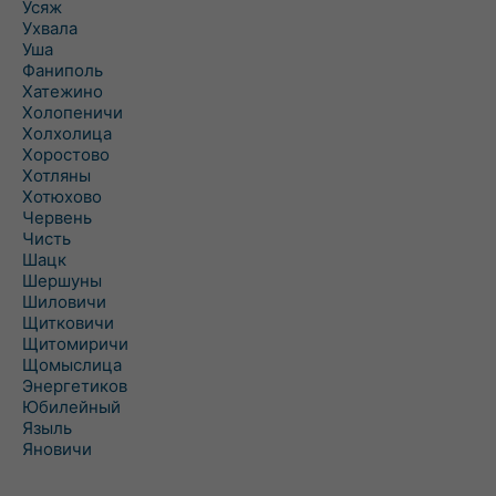
Усяж
Ухвала
Уша
Фаниполь
Хатежино
Холопеничи
Холхолица
Хоростово
Хотляны
Хотюхово
Червень
Чисть
Шацк
Шершуны
Шиловичи
Щитковичи
Щитомиричи
Щомыслица
Энергетиков
Юбилейный
Языль
Яновичи