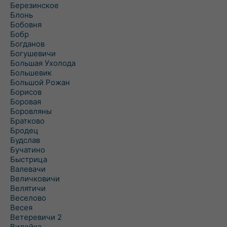
Березинское
Блонь
Бобовня
Бобр
Богданов
Богушевичи
Большая Ухолода
Большевик
Большой Рожан
Борисов
Боровая
Боровляны
Братково
Бродец
Будслав
Бучатино
Быстрица
Валевачи
Величковичи
Велятичи
Веселово
Весея
Ветеревичи 2
Вилейка