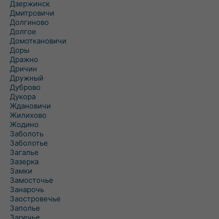
Дзержинск
Дмитровичи
Долгиново
Долгое
Домоткановичи
Доры
Дражно
Дричин
Дружный
Дуброво
Дукора
Ждановичи
Жилихово
Жодино
Заболоть
Заболотье
Загалье
Зазерка
Замки
Замосточье
Занарочь
Заостровечье
Заполье
Заречье