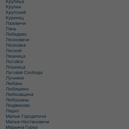
Крупица
Крупки
Крупский
Куренец
Лазовичи
Лань
Лебедево
Леоновичи
Лесковка
Лесной
Лешница
Логойск
Лошница
Луговая Слобода
Лучники
Любань
Любишино
Любковщина
Любушаны
Людвиново
Лядно
Малые Городятичи
Малые Нестановичи
Марьина Горка