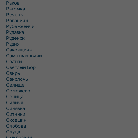
Раков
Ратомка
Речень
Рованичи
Рубежевичи
Рудавка
Руденск
Рудня
Саковщина
Самохваловичи
Сватки
Светлый Бор
Свирь
Свислочь
Селище
Семежево
Сеница
Силичи
Синявка
Ситники
Сковшин
Слобода
Слуцк
Смиловичи