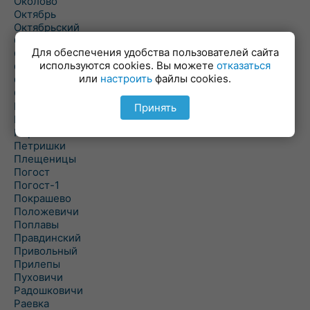
Околово
Октябрь
Октябрьский
Олехновичи
Для обеспечения удобства пользователей сайта
Омговичи
используются cookies. Вы можете
отказаться
Оношки
или
настроить
файлы cookies.
Осовец
Острошицкий Городок
Пасека
Принять
Пастовичи
Першаи
Петришки
Плещеницы
Погост
Погост-1
Покрашево
Положевичи
Поплавы
Правдинский
Привольный
Прилепы
Пуховичи
Радошковичи
Раевка