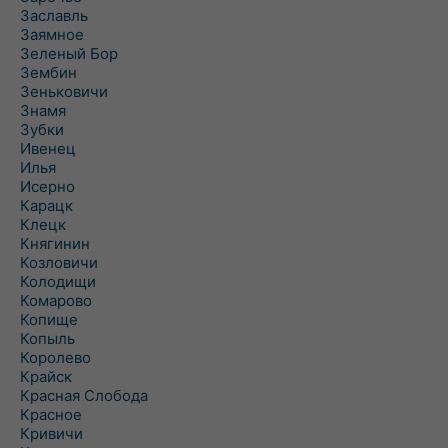
Заславль
Заямное
Зеленый Бор
Зембин
Зеньковичи
Знамя
Зубки
Ивенец
Илья
Исерно
Карацк
Клецк
Княгинин
Козловичи
Колодищи
Комарово
Копище
Копыль
Королево
Крайск
Красная Слобода
Красное
Кривичи