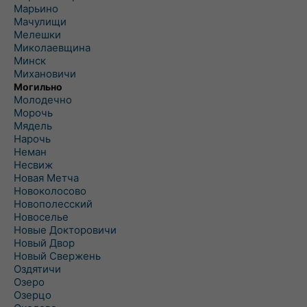
Марьино
Мачулищи
Мелешки
Миколаевщина
Минск
Михановичи
Могильно
Молодечно
Морочь
Мядель
Нарочь
Неман
Несвиж
Новая Метча
Новоколосово
Новополесский
Новоселье
Новые Докторовичи
Новый Двор
Новый Свержень
Оздятичи
Озеро
Озерцо