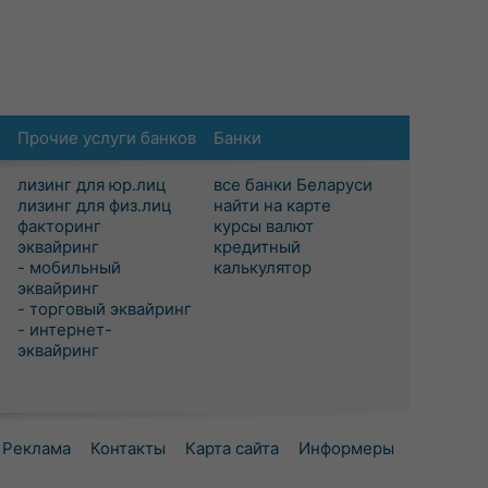
Прочие услуги банков
Банки
лизинг для юр.лиц
все банки Беларуси
лизинг для физ.лиц
найти на карте
факторинг
курсы валют
эквайринг
кредитный
- мобильный
калькулятор
эквайринг
- торговый эквайринг
- интернет-
эквайринг
Реклама
Контакты
Карта сайта
Информеры