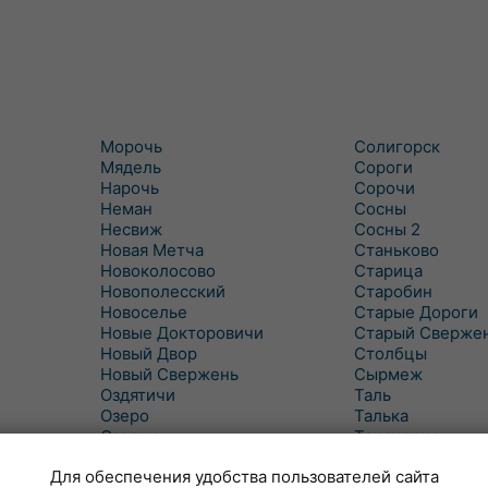
Морочь
Солигорск
Мядель
Сороги
Нарочь
Сорочи
Неман
Сосны
Несвиж
Сосны 2
Новая Метча
Станьково
Новоколосово
Старица
Новополесский
Старобин
Новоселье
Старые Дороги
Новые Докторовичи
Старый Сверже
Новый Двор
Столбцы
Новый Свержень
Сырмеж
Оздятичи
Таль
Озеро
Талька
Озерцо
Танежицы
Околово
Тимковичи
Для обеспечения удобства пользователей сайта
Октябрь
Турец-Бояры