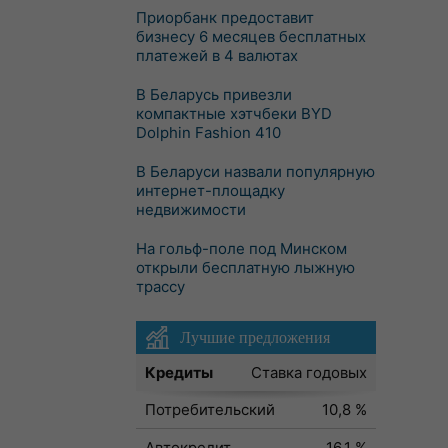
Приорбанк предоставит
бизнесу 6 месяцев бесплатных
платежей в 4 валютах
В Беларусь привезли
компактные хэтчбеки BYD
Dolphin Fashion 410
В Беларуси назвали популярную
интернет-площадку
недвижимости
На гольф-поле под Минском
открыли бесплатную лыжную
трассу
Лучшие предложения
Кредиты
Ставка годовых
Потребительский
10,8 %
Автокредит
16,1 %