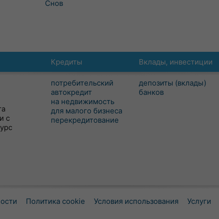
Снов
Кредиты
Вклады, инвестиции
потребительский
депозиты (вклады)
автокредит
банков
на недвижимость
та
для малого бизнеса
и с
перекредитование
сурс
ности
Политика cookie
Условия использования
Услуги