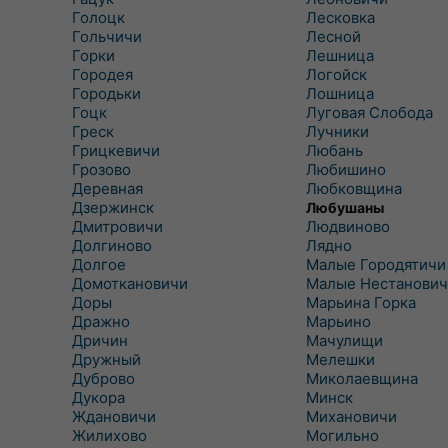
Голоцк
Лесковка
Гольчичи
Лесной
Горки
Лешница
Городея
Логойск
Городьки
Лошница
Гоцк
Луговая Слобода
Греск
Лучники
Грицкевичи
Любань
Грозово
Любишино
Деревная
Любковщина
Дзержинск
Любушаны
Дмитровичи
Людвиново
Долгиново
Лядно
Долгое
Малые Городятичи
Домоткановичи
Малые Нестанович
Доры
Марьина Горка
Дражно
Марьино
Дричин
Мачулищи
Дружный
Мелешки
Дуброво
Миколаевщина
Дукора
Минск
Ждановичи
Михановичи
Жилихово
Могильно