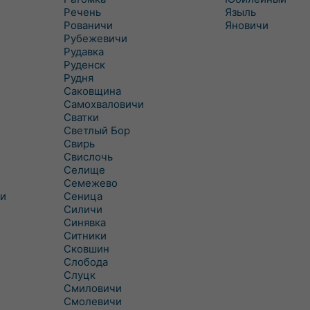
Речень
Языль
Рованичи
Яновичи
Рубежевичи
Рудавка
Руденск
Рудня
Саковщина
Самохваловичи
Сватки
Светлый Бор
Свирь
Свислочь
Селище
Семежево
и
Сеница
Силичи
Синявка
Ситники
Сковшин
Слобода
Слуцк
Смиловичи
Смолевичи