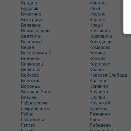
Бродец
Ивенец
Будслав
Илья
Бучатино
Исерно
Быстрица
Карацк
Валевачи
Клецк
Величковичи
Княгинин
Велятичи
Козловичи
Веселово
Колодищи
Весея
Комарово
Ветеревичи 2
Копище
Вилейка
Копыль
Вишневец
Королево
Вишнево
Крайск
Войково
Красная Слобода
Воложин
Красное
Воронцы
Кривичи
Высокая Липа
Крупица
Вязынь
Крупки
Габриелевка
Крупский
Гаврильчицы
Куренец
Гайна
Лазовичи
Ганцевичи
Лань
Гатово
Лебедево
Гацук
Леоновичи