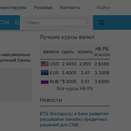
нвестируем
Реклама
Контакты
Войти
СТИ
ЕЩЕ
Лучшие курсы валют
НБ РБ
валюта
сдать
купить
а максимально
08.08.2026
делений банка.
USD
2.9455
2.955
2.9386
EUR
3.4005
3.41
3.3908
RUB
100
3.5005
3.51
3.6365
Все курсы
НБ РБ
Новости
ВТБ (Беларусь) и Банк развития
расширили линейку кредитных
решений для СМБ