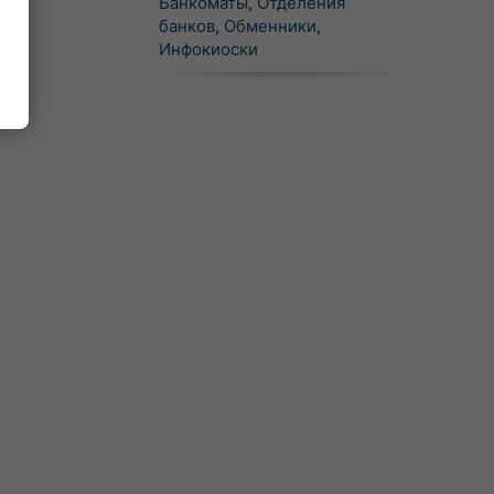
Банкоматы
,
Отделения
банков
,
Обменники
,
Инфокиоски