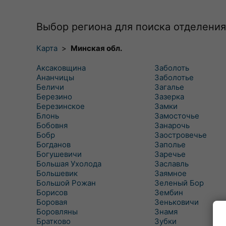
Выбор региона для поиска отделения
Карта
>
Минская обл.
Аксаковщина
Заболоть
Ананчицы
Заболотье
Беличи
Загалье
Березино
Зазерка
Березинское
Замки
Блонь
Замосточье
Бобовня
Занарочь
Бобр
Заостровечье
Богданов
Заполье
Богушевичи
Заречье
Большая Ухолода
Заславль
Большевик
Заямное
Большой Рожан
Зеленый Бор
Борисов
Зембин
Боровая
Зеньковичи
Боровляны
Знамя
Братково
Зубки