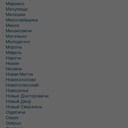
Марьино
Мачулищи
Мелешки
Миколаевщина
Минск
Михановичи
Могильно
Молодечно
Морочь
Мядель
Нарочь
Неман
Несвиж
Новая Метча
Новоколосово
Новополесский
Новоселье
Новые Докторовичи
Новый Двор
Новый Свержень
Оздятичи
Озеро
Озерцо