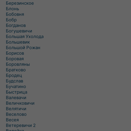
Березинское
Блонь
Бобовня
Бобр
Богданов
Богушевичи
Большая Ухолода
Большевик
Большой Рожан
Борисов
Боровая
Боровляны
Братково
Бродец
Будслав
Бучатино
Быстрица
Валевачи
Величковичи
Велятичи
Веселово
Весея
Ветеревичи 2
Вилейка