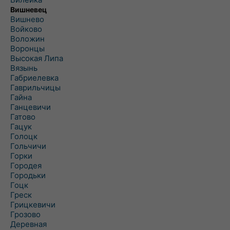
Вишневец
Вишнево
Войково
Воложин
Воронцы
Высокая Липа
Вязынь
Габриелевка
Гаврильчицы
Гайна
Ганцевичи
Гатово
Гацук
Голоцк
Гольчичи
Горки
Городея
Городьки
Гоцк
Греск
Грицкевичи
Грозово
Деревная