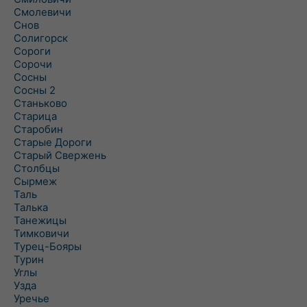
Смолевичи
Снов
Солигорск
Сороги
Сорочи
Сосны
Сосны 2
Станьково
Старица
Старобин
Старые Дороги
Старый Свержень
Столбцы
Сырмеж
Таль
Талька
Танежицы
Тимковичи
Турец-Бояры
Турин
Углы
Узда
Уречье