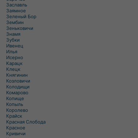
Заславль
Заямное
Зеленый Бор
Зембин
Зеньковичи
Знамя
Зубки
Ивенец
Илья
Исерно
Карацк
Клецк
Княгинин
Козловичи
Колодищи
Комарово
Копище
Копыль
Королево
Крайск
Красная Слобода
Красное
Кривичи