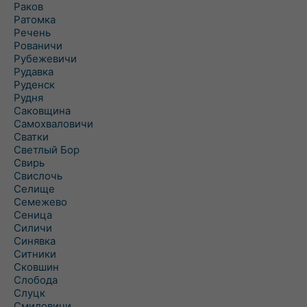
Раков
Ратомка
Речень
Рованичи
Рубежевичи
Рудавка
Руденск
Рудня
Саковщина
Самохваловичи
Сватки
Светлый Бор
Свирь
Свислочь
Селище
Семежево
Сеница
Силичи
Синявка
Ситники
Сковшин
Слобода
Слуцк
Смиловичи