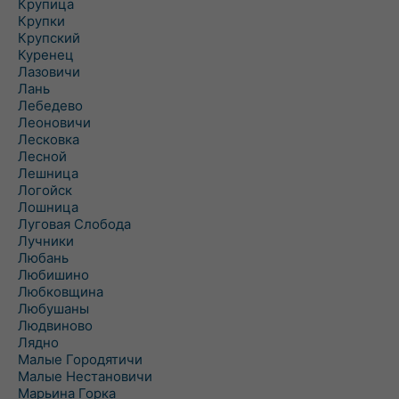
Крупица
Крупки
Крупский
Куренец
Лазовичи
Лань
Лебедево
Леоновичи
Лесковка
Лесной
Лешница
Логойск
Лошница
Луговая Слобода
Лучники
Любань
Любишино
Любковщина
Любушаны
Людвиново
Лядно
Малые Городятичи
Малые Нестановичи
Марьина Горка