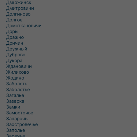
Дзержинск
Дмитровичи
Долгиново
Долгое
Домоткановичи
Доры
Дражно
Дричин
Дружный
Дуброво
Дукора
Ждановичи
Жилихово
Жодино
Заболоть
Заболотье
Загалье
Зазерка
Замки
Замосточье
Занарочь
Заостровечье
Заполье
Заречье