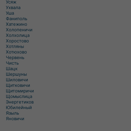
Усяж
Ухвала
Уша
Фаниполь
Хатежино
Холопеничи
Холхолица
Хоростово
Хотляны
Хотюхово
Червень
Чисть
Шацк
Шершуны
Шиловичи
Щитковичи
Щитомиричи
Щомыслица
Энергетиков
Юбилейный
Языль
Яновичи