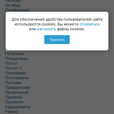
Околово
Октябрь
Октябрьский
Олехновичи
Для обеспечения удобства пользователей сайта
Омговичи
используются cookies. Вы можете
отказаться
Оношки
или
настроить
файлы cookies.
Осовец
Острошицкий Городок
Пасека
Принять
Пастовичи
Першаи
Петришки
Плещеницы
Погост
Погост-1
Покрашево
Положевичи
Поплавы
Правдинский
Привольный
Прилепы
Пуховичи
Радошковичи
Раевка