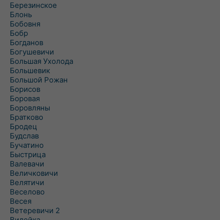
Березинское
Блонь
Бобовня
Бобр
Богданов
Богушевичи
Большая Ухолода
Большевик
Большой Рожан
Борисов
Боровая
Боровляны
Братково
Бродец
Будслав
Бучатино
Быстрица
Валевачи
Величковичи
Велятичи
Веселово
Весея
Ветеревичи 2
Вилейка