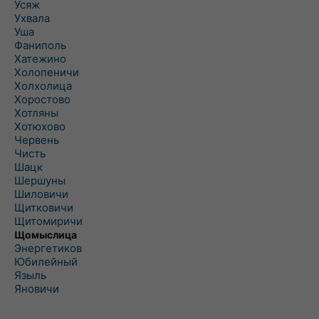
Усяж
Ухвала
Уша
Фаниполь
Хатежино
Холопеничи
Холхолица
Хоростово
Хотляны
Хотюхово
Червень
Чисть
Шацк
Шершуны
Шиловичи
Щитковичи
Щитомиричи
Щомыслица
Энергетиков
Юбилейный
Языль
Яновичи