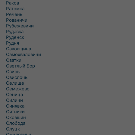
Раков
Ратомка
Речень
Рованичи
Рубежевичи
Рудавка
Руденск
Рудня
Саковщина
Самохваловичи
Сватки
Светлый Бор
Свирь
Свислочь
Селище
Семежево
Сеница
Силичи
Синявка
Ситники
Сковшин
Слобода
Слуцк
Смиловичи