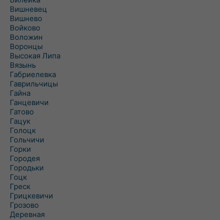
Вишневец
Вишнево
Войково
Воложин
Воронцы
Высокая Липа
Вязынь
Габриелевка
Гаврильчицы
Гайна
Ганцевичи
Гатово
Гацук
Голоцк
Гольчичи
Горки
Городея
Городьки
Гоцк
Греск
Грицкевичи
Грозово
Деревная