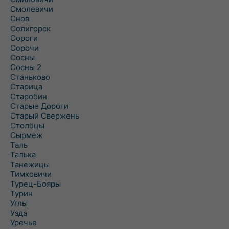
Смолевичи
Снов
Солигорск
Сороги
Сорочи
Сосны
Сосны 2
Станьково
Старица
Старобин
Старые Дороги
Старый Свержень
Столбцы
Сырмеж
Таль
Талька
Танежицы
Тимковичи
Турец-Бояры
Турин
Углы
Узда
Уречье