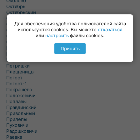
Околово
Октябрь
Октябрьский
Олехновичи
Для обеспечения удобства пользователей сайта
Омговичи
используются cookies. Вы можете
отказаться
Оношки
или
настроить
файлы cookies.
Осовец
Острошицкий Городок
Пасека
Принять
Пастовичи
Першаи
Петришки
Плещеницы
Погост
Погост-1
Покрашево
Положевичи
Поплавы
Правдинский
Привольный
Прилепы
Пуховичи
Радошковичи
Раевка