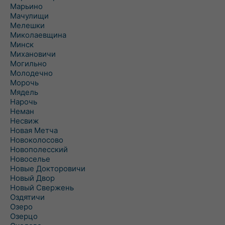
Марьино
Мачулищи
Мелешки
Миколаевщина
Минск
Михановичи
Могильно
Молодечно
Морочь
Мядель
Нарочь
Неман
Несвиж
Новая Метча
Новоколосово
Новополесский
Новоселье
Новые Докторовичи
Новый Двор
Новый Свержень
Оздятичи
Озеро
Озерцо