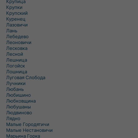
Крупица
Крупки
Крупский
Куренец
Лазовичи
Лань
Лебедево
Леоновичи
Лесковка
Лесной
Лешница
Логойск
Лошница
Луговая Слобода
Лучники
Любань
Любишино
Любковщина
Любушаны
Людвиново
Лядно
Малые Городятичи
Малые Нестановичи
Марьина Горка