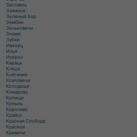
Заславль
Заямное
Зеленый Бор
Зембин
Зеньковичи
Знамя
Зубки
Ивенец
Илья
Исерно
Карацк
Клецк
Княгинин
Козловичи
Колодищи
Комарово
Копище
Копыль
Королево
Крайск
Красная Слобода
Красное
Кривичи