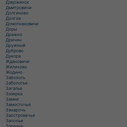
Дзержинск
Дмитровичи
Долгиново
Долгое
Домоткановичи
Доры
Дражно
Дричин
Дружный
Дуброво
Дукора
Ждановичи
Жилихово
Жодино
Заболоть
Заболотье
Загалье
Зазерка
Замки
Замосточье
Занарочь
Заостровечье
Заполье
Заречье