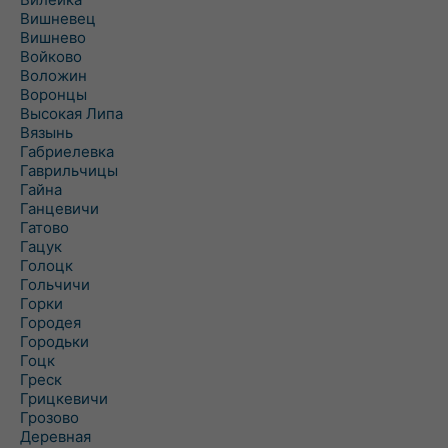
Вишневец
Вишнево
Войково
Воложин
Воронцы
Высокая Липа
Вязынь
Габриелевка
Гаврильчицы
Гайна
Ганцевичи
Гатово
Гацук
Голоцк
Гольчичи
Горки
Городея
Городьки
Гоцк
Греск
Грицкевичи
Грозово
Деревная