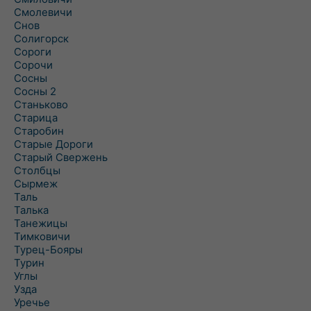
Смолевичи
Снов
Солигорск
Сороги
Сорочи
Сосны
Сосны 2
Станьково
Старица
Старобин
Старые Дороги
Старый Свержень
Столбцы
Сырмеж
Таль
Талька
Танежицы
Тимковичи
Турец-Бояры
Турин
Углы
Узда
Уречье