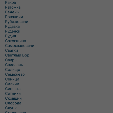
Раков
Ратомка
Речень
Рованичи
Рубежевичи
Рудавка
Руденск
Рудня
Саковщина
Самохваловичи
Сватки
Светлый Бор
Свирь
Свислочь
Селище
Семежево
Сеница
Силичи
Синявка
Ситники
Сковшин
Слобода
Слуцк
Смиловичи