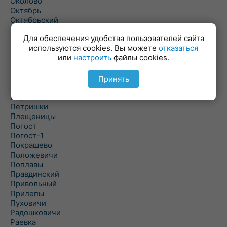
Околово
Октябрь
Октябрьский
Олехновичи
Для обеспечения удобства пользователей сайта
Омговичи
используются cookies. Вы можете
отказаться
Оношки
или
настроить
файлы cookies.
Осовец
Острошицкий Городок
Пасека
Принять
Пастовичи
Першаи
Петришки
Плещеницы
Погост
Погост-1
Покрашево
Положевичи
Поплавы
Правдинский
Привольный
Прилепы
Пуховичи
Радошковичи
Раевка