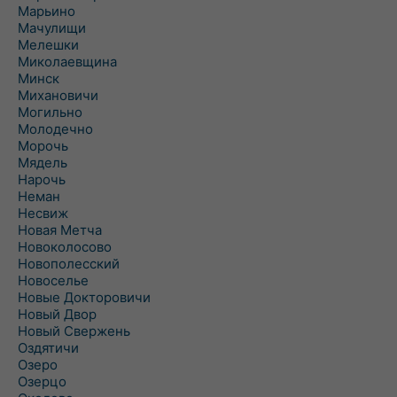
Марьино
Мачулищи
Мелешки
Миколаевщина
Минск
Михановичи
Могильно
Молодечно
Морочь
Мядель
Нарочь
Неман
Несвиж
Новая Метча
Новоколосово
Новополесский
Новоселье
Новые Докторовичи
Новый Двор
Новый Свержень
Оздятичи
Озеро
Озерцо