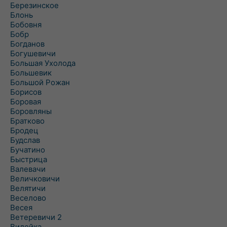
Березинское
Блонь
Бобовня
Бобр
Богданов
Богушевичи
Большая Ухолода
Большевик
Большой Рожан
Борисов
Боровая
Боровляны
Братково
Бродец
Будслав
Бучатино
Быстрица
Валевачи
Величковичи
Велятичи
Веселово
Весея
Ветеревичи 2
Вилейка