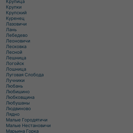
Крупица
Крупки
Крупский
Куренец
Лазовичи
Лань
Лебедево
Леоновичи
Лесковка
Лесной
Лешница
Логойск
Лошница
Луговая Слобода
Лучники
Любань
Любишино
Любковщина
Любушаны
Людвиново
Лядно
Малые Городятичи
Малые Нестановичи
Марьина Горка