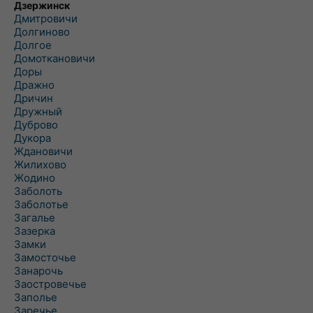
Дзержинск
Дмитровичи
Долгиново
Долгое
Домоткановичи
Доры
Дражно
Дричин
Дружный
Дуброво
Дукора
Ждановичи
Жилихово
Жодино
Заболоть
Заболотье
Загалье
Зазерка
Замки
Замосточье
Занарочь
Заостровечье
Заполье
Заречье