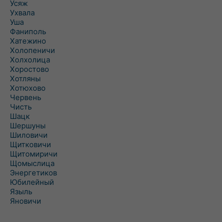
Усяж
Ухвала
Уша
Фаниполь
Хатежино
Холопеничи
Холхолица
Хоростово
Хотляны
Хотюхово
Червень
Чисть
Шацк
Шершуны
Шиловичи
Щитковичи
Щитомиричи
Щомыслица
Энергетиков
Юбилейный
Языль
Яновичи