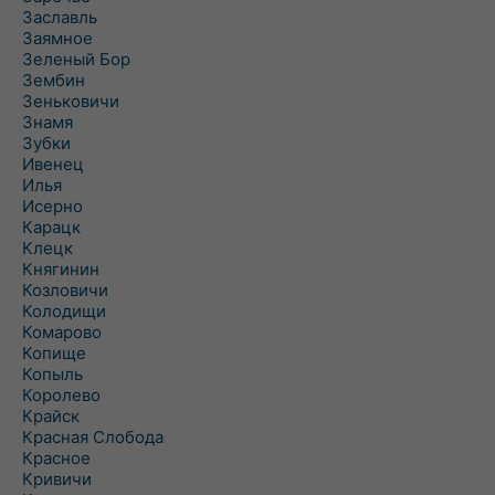
Заславль
Заямное
Зеленый Бор
Зембин
Зеньковичи
Знамя
Зубки
Ивенец
Илья
Исерно
Карацк
Клецк
Княгинин
Козловичи
Колодищи
Комарово
Копище
Копыль
Королево
Крайск
Красная Слобода
Красное
Кривичи