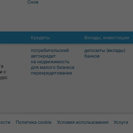
Снов
Кредиты
Вклады, инвестиции
потребительский
депозиты (вклады)
автокредит
банков
на недвижимость
та
для малого бизнеса
и с
перекредитование
сурс
ности
Политика cookie
Условия использования
Услуги