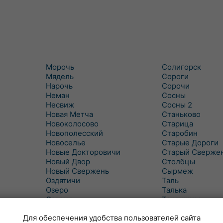
Морочь
Солигорск
Мядель
Сороги
Нарочь
Сорочи
Неман
Сосны
Несвиж
Сосны 2
Новая Метча
Станьково
Новоколосово
Старица
Новополесский
Старобин
Новоселье
Старые Дороги
Новые Докторовичи
Старый Сверже
Новый Двор
Столбцы
Новый Свержень
Сырмеж
Оздятичи
Таль
Озеро
Талька
Озерцо
Танежицы
Околово
Тимковичи
Для обеспечения удобства пользователей сайта
Октябрь
Турец-Бояры