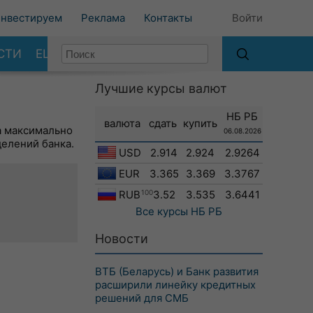
нвестируем
Реклама
Контакты
Войти
СТИ
ЕЩЕ
Лучшие курсы валют
НБ РБ
валюта
сдать
купить
а максимально
06.08.2026
делений банка.
USD
2.914
2.924
2.9264
EUR
3.365
3.369
3.3767
RUB
100
3.52
3.535
3.6441
Все курсы
НБ РБ
Новости
ВТБ (Беларусь) и Банк развития
расширили линейку кредитных
решений для СМБ