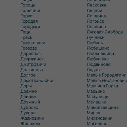
Голоцк
Лесковка
Гольчичи
Лесной
Горки
Лешница
Городея
Логойск
Городьки
Лошница
Гоцк
Луговая Слобода
Греск
Лучники
Грицкевичи
Любань
Грозово
Любишино
Деревная
Любковщина
Дзержинск
Любушаны
Дмитровичи
Людвиново
Долгиново
Лядно
Долгое
Малые Городятичи
Домоткановичи
Малые Нестанович
Доры
Марьина Горка
Дражно
Марьино
Дричин
Мачулищи
Дружный
Мелешки
Дуброво
Миколаевщина
Дукора
Минск
Ждановичи
Михановичи
Жилихово
Могильно