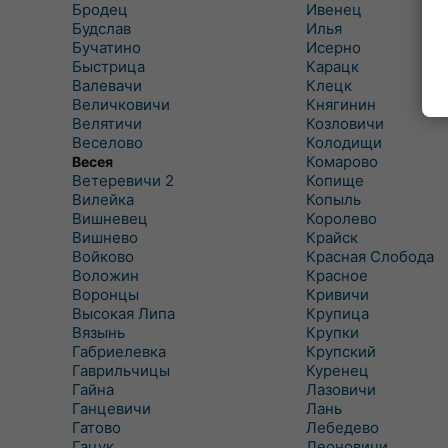
Бродец
Ивенец
Будслав
Илья
Бучатино
Исерно
Быстрица
Карацк
Валевачи
Клецк
Величковичи
Княгинин
Велятичи
Козловичи
Веселово
Колодищи
Комарово
Весея
Ветеревичи 2
Копище
Вилейка
Копыль
Вишневец
Королево
Вишнево
Крайск
Войково
Красная Слобода
Воложин
Красное
Воронцы
Кривичи
Высокая Липа
Крупица
Вязынь
Крупки
Габриелевка
Крупский
Гаврильчицы
Куренец
Гайна
Лазовичи
Ганцевичи
Лань
Гатово
Лебедево
Гацук
Леоновичи