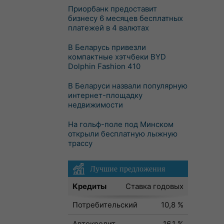
Приорбанк предоставит
бизнесу 6 месяцев бесплатных
платежей в 4 валютах
В Беларусь привезли
компактные хэтчбеки BYD
Dolphin Fashion 410
В Беларуси назвали популярную
интернет-площадку
недвижимости
На гольф-поле под Минском
открыли бесплатную лыжную
трассу
Лучшие предложения
Кредиты
Ставка годовых
Потребительский
10,8 %
Автокредит
16,1 %