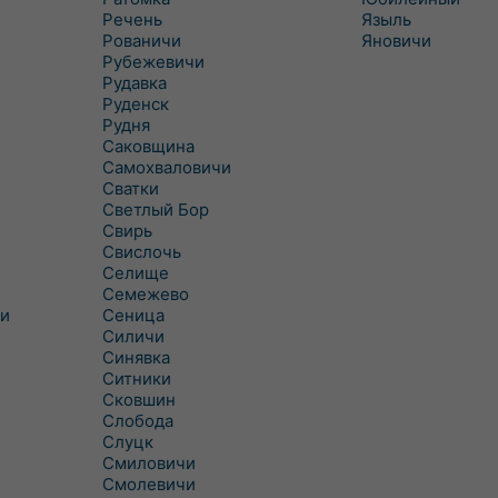
Речень
Языль
Рованичи
Яновичи
Рубежевичи
Рудавка
Руденск
Рудня
Саковщина
Самохваловичи
Сватки
Светлый Бор
Свирь
Свислочь
Селище
Семежево
и
Сеница
Силичи
Синявка
Ситники
Сковшин
Слобода
Слуцк
Смиловичи
Смолевичи