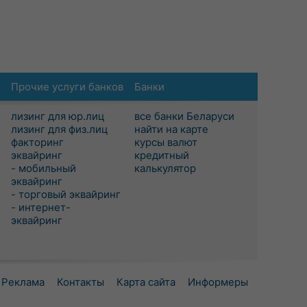
Прочие услуги банков
Банки
лизинг для юр.лиц
все банки Беларуси
лизинг для физ.лиц
найти на карте
факторинг
курсы валют
эквайринг
кредитный
- мобильный
калькулятор
эквайринг
- торговый эквайринг
- интернет-
эквайринг
Реклама
Контакты
Карта сайта
Информеры