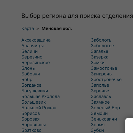
Выбор региона для поиска отделения
Карта
>
Минская обл.
Аксаковщина
Заболоть
Ананчицы
Заболотье
Беличи
Загалье
Березино
Зазерка
Березинское
Замки
Блонь
Замосточье
Бобовня
Занарочь
Бобр
Заостровечье
Богданов
Заполье
Богушевичи
Заречье
Большая Ухолода
Заславль
Большевик
Заямное
Большой Рожан
Зеленый Бор
Борисов
Зембин
Боровая
Зеньковичи
Боровляны
Знамя
Братково
Зубки