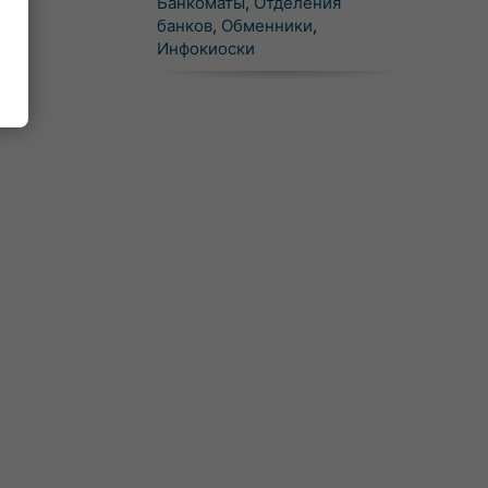
Банкоматы
,
Отделения
банков
,
Обменники
,
Инфокиоски