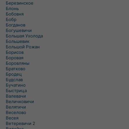
Березинское
Блонь
Бобовня
Бобр
Богданов
Богушевичи
Большая Ухолода
Большевик
Большой Рожан
Борисов
Боровая
Боровляны
Братково
Бродец
Будслав
Бучатино
Быстрица
Валевачи
Величковичи
Велятичи
Веселово
Весея
Ветеревичи 2
Вилейка