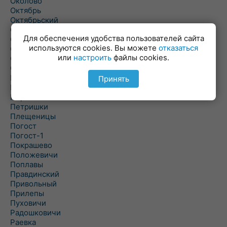
Околово
Октябрь
Октябрьский
Олехновичи
Для обеспечения удобства пользователей сайта
Омговичи
используются cookies. Вы можете
отказаться
Оношки
или
настроить
файлы cookies.
Осовец
Острошицкий Городок
Пасека
Принять
Пастовичи
Першаи
Петришки
Плещеницы
Погост
Погост-1
Покрашево
Положевичи
Поплавы
Правдинский
Привольный
Прилепы
Пуховичи
Радошковичи
Раевка