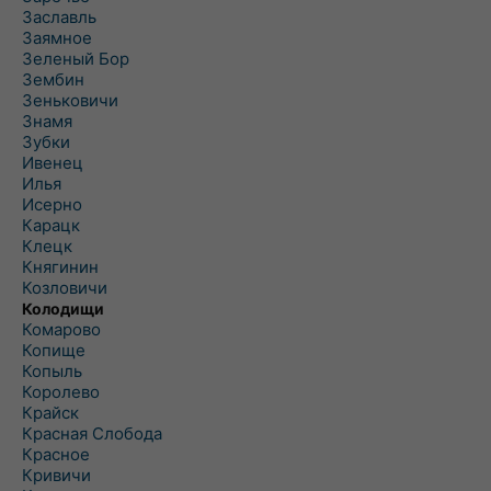
Заславль
Заямное
Зеленый Бор
Зембин
Зеньковичи
Знамя
Зубки
Ивенец
Илья
Исерно
Карацк
Клецк
Княгинин
Козловичи
Колодищи
Комарово
Копище
Копыль
Королево
Крайск
Красная Слобода
Красное
Кривичи