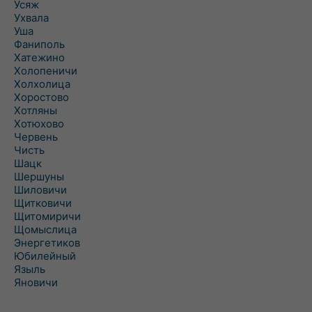
Усяж
Ухвала
Уша
Фаниполь
Хатежино
Холопеничи
Холхолица
Хоростово
Хотляны
Хотюхово
Червень
Чисть
Шацк
Шершуны
Шиловичи
Щитковичи
Щитомиричи
Щомыслица
Энергетиков
Юбилейный
Языль
Яновичи