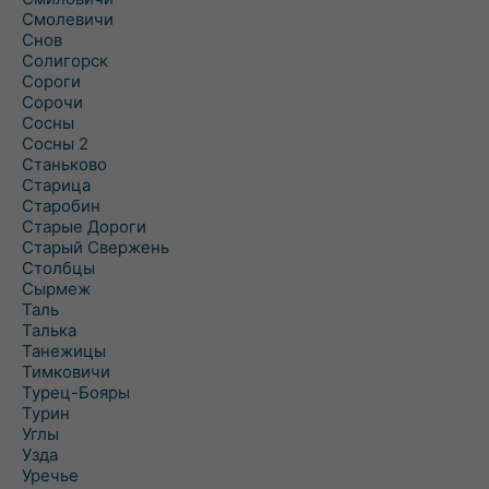
Смолевичи
Снов
Солигорск
Сороги
Сорочи
Сосны
Сосны 2
Станьково
Старица
Старобин
Старые Дороги
Старый Свержень
Столбцы
Сырмеж
Таль
Талька
Танежицы
Тимковичи
Турец-Бояры
Турин
Углы
Узда
Уречье