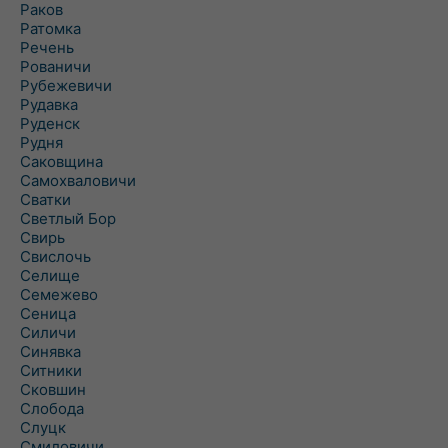
Раков
Ратомка
Речень
Рованичи
Рубежевичи
Рудавка
Руденск
Рудня
Саковщина
Самохваловичи
Сватки
Светлый Бор
Свирь
Свислочь
Селище
Семежево
Сеница
Силичи
Синявка
Ситники
Сковшин
Слобода
Слуцк
Смиловичи