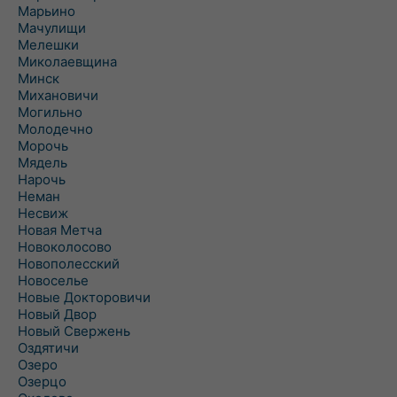
Марьино
Мачулищи
Мелешки
Миколаевщина
Минск
Михановичи
Могильно
Молодечно
Морочь
Мядель
Нарочь
Неман
Несвиж
Новая Метча
Новоколосово
Новополесский
Новоселье
Новые Докторовичи
Новый Двор
Новый Свержень
Оздятичи
Озеро
Озерцо