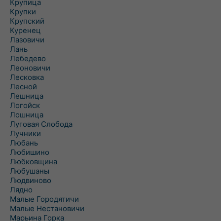
Крупица
Крупки
Крупский
Куренец
Лазовичи
Лань
Лебедево
Леоновичи
Лесковка
Лесной
Лешница
Логойск
Лошница
Луговая Слобода
Лучники
Любань
Любишино
Любковщина
Любушаны
Людвиново
Лядно
Малые Городятичи
Малые Нестановичи
Марьина Горка