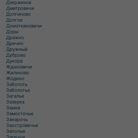
Дзержинск
Дмитровичи
Долгиново
Долгое
Домоткановичи
Доры
Дражно
Дричин
Дружный
Дуброво
Дукора
Ждановичи
Жилихово
Жодино
Заболоть
Заболотье
Загалье
Зазерка
Замки
Замосточье
Занарочь
Заостровечье
Заполье
Заречье