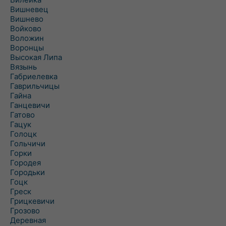
Вишневец
Вишнево
Войково
Воложин
Воронцы
Высокая Липа
Вязынь
Габриелевка
Гаврильчицы
Гайна
Ганцевичи
Гатово
Гацук
Голоцк
Гольчичи
Горки
Городея
Городьки
Гоцк
Греск
Грицкевичи
Грозово
Деревная