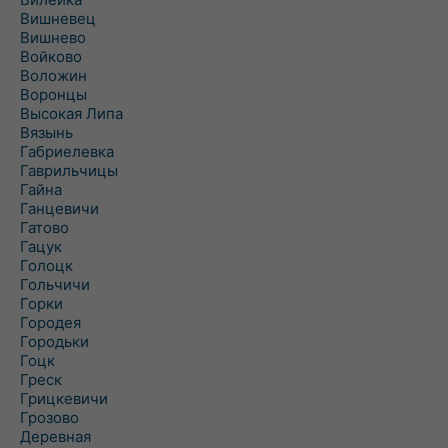
Вишневец
Вишнево
Войково
Воложин
Воронцы
Высокая Липа
Вязынь
Габриелевка
Гаврильчицы
Гайна
Ганцевичи
Гатово
Гацук
Голоцк
Гольчичи
Горки
Городея
Городьки
Гоцк
Греск
Грицкевичи
Грозово
Деревная