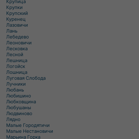
Крупица
Крупки
Крупский
Куренец
Лазовичи
Лань
Лебедево
Леоновичи
Лесковка
Лесной
Лешница
Логойск
Лошница
Луговая Слобода
Лучники
Любань
Любишино
Любковщина
Любушаны
Людвиново
Лядно
Малые Городятичи
Малые Нестановичи
Марьина Горка