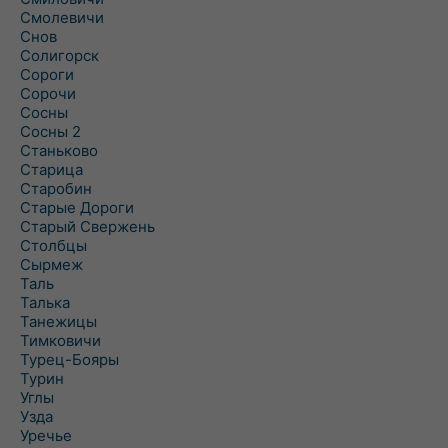
Смолевичи
Снов
Солигорск
Сороги
Сорочи
Сосны
Сосны 2
Станьково
Старица
Старобин
Старые Дороги
Старый Свержень
Столбцы
Сырмеж
Таль
Талька
Танежицы
Тимковичи
Турец-Бояры
Турин
Углы
Узда
Уречье