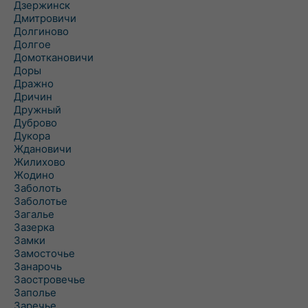
Дзержинск
Дмитровичи
Долгиново
Долгое
Домоткановичи
Доры
Дражно
Дричин
Дружный
Дуброво
Дукора
Ждановичи
Жилихово
Жодино
Заболоть
Заболотье
Загалье
Зазерка
Замки
Замосточье
Занарочь
Заостровечье
Заполье
Заречье