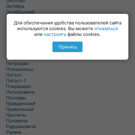
Околово
Октябрь
Октябрьский
Олехновичи
Для обеспечения удобства пользователей сайта
Омговичи
используются cookies. Вы можете
отказаться
Оношки
или
настроить
файлы cookies.
Осовец
Острошицкий Городок
Пасека
Принять
Пастовичи
Першаи
Петришки
Плещеницы
Погост
Погост-1
Покрашево
Положевичи
Поплавы
Правдинский
Привольный
Прилепы
Пуховичи
Радошковичи
Раевка