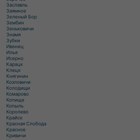
Заславль
Заямное
Зеленый Бор
Зембин
Зеньковичи
Знамя
Зубки
Ивенец
Илья
Исерно
Карацк
Клецк
Княгинин
Козловичи
Колодищи
Комарово
Копище
Копыль
Королево
Крайск
Красная Слобода
Красное
Кривичи