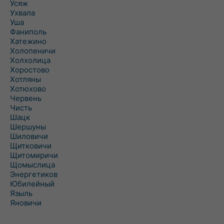
Усяж
Ухвала
Уша
Фаниполь
Хатежино
Холопеничи
Холхолица
Хоростово
Хотляны
Хотюхово
Червень
Чисть
Шацк
Шершуны
Шиловичи
Щитковичи
Щитомиричи
Щомыслица
Энергетиков
Юбилейный
Языль
Яновичи