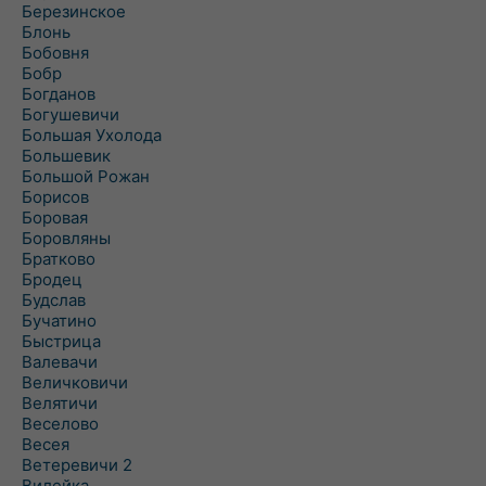
Березинское
Блонь
Бобовня
Бобр
Богданов
Богушевичи
Большая Ухолода
Большевик
Большой Рожан
Борисов
Боровая
Боровляны
Братково
Бродец
Будслав
Бучатино
Быстрица
Валевачи
Величковичи
Велятичи
Веселово
Весея
Ветеревичи 2
Вилейка