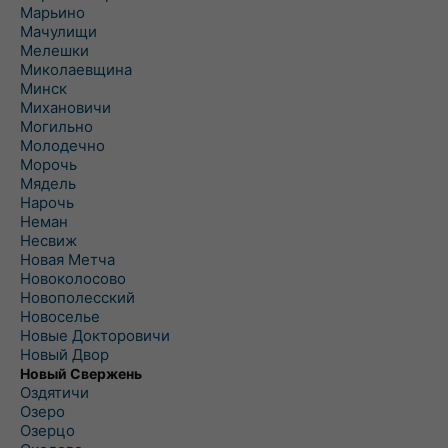
Марьино
Мачулищи
Мелешки
Миколаевщина
Минск
Михановичи
Могильно
Молодечно
Морочь
Мядель
Нарочь
Неман
Несвиж
Новая Метча
Новоколосово
Новополесский
Новоселье
Новые Докторовичи
Новый Двор
Новый Свержень
Оздятичи
Озеро
Озерцо