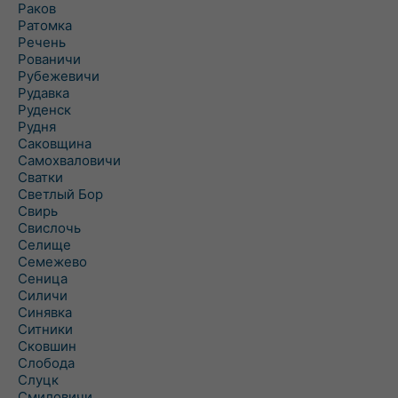
Раков
Ратомка
Речень
Рованичи
Рубежевичи
Рудавка
Руденск
Рудня
Саковщина
Самохваловичи
Сватки
Светлый Бор
Свирь
Свислочь
Селище
Семежево
Сеница
Силичи
Синявка
Ситники
Сковшин
Слобода
Слуцк
Смиловичи