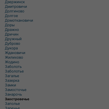
Дзержинск
Дмитровичи
Долгиново
Долгое
Домоткановичи
Доры
Дражно
Дричин
Дружный
Дуброво
Дукора
Ждановичи
Жилихово
Жодино
Заболоть
Заболотье
Загалье
Зазерка
Замки
Замосточье
Занарочь
Заостровечье
Заполье
Заречье