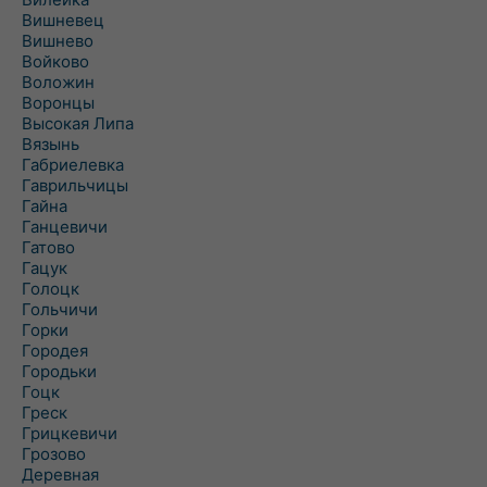
Вишневец
Вишнево
Войково
Воложин
Воронцы
Высокая Липа
Вязынь
Габриелевка
Гаврильчицы
Гайна
Ганцевичи
Гатово
Гацук
Голоцк
Гольчичи
Горки
Городея
Городьки
Гоцк
Греск
Грицкевичи
Грозово
Деревная