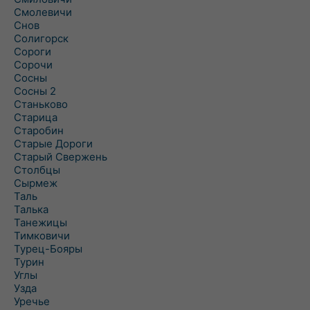
Смолевичи
Снов
Солигорск
Сороги
Сорочи
Сосны
Сосны 2
Станьково
Старица
Старобин
Старые Дороги
Старый Свержень
Столбцы
Сырмеж
Таль
Талька
Танежицы
Тимковичи
Турец-Бояры
Турин
Углы
Узда
Уречье