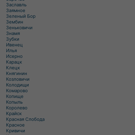
Заславль
Заямное
Зеленый Бор
Зембин
Зеньковичи
Знамя
Зубки
Ивенец
Илья
Исерно
Карацк
Клецк
Княгинин
Козловичи
Колодищи
Комарово
Копище
Копыль
Королево
Крайск
Красная Слобода
Красное
Кривичи