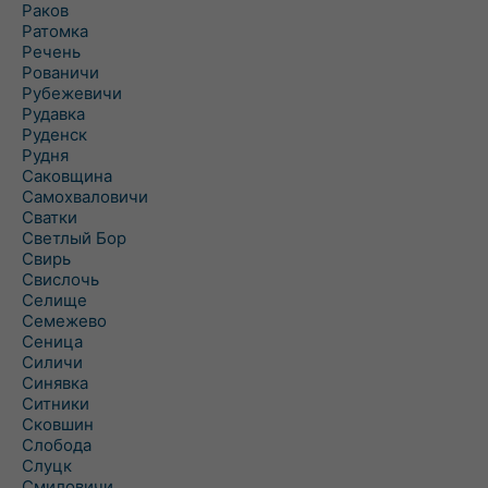
Раков
Ратомка
Речень
Рованичи
Рубежевичи
Рудавка
Руденск
Рудня
Саковщина
Самохваловичи
Сватки
Светлый Бор
Свирь
Свислочь
Селище
Семежево
Сеница
Силичи
Синявка
Ситники
Сковшин
Слобода
Слуцк
Смиловичи