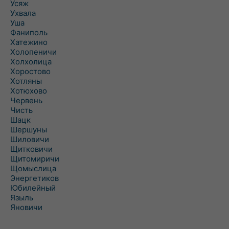
Усяж
Ухвала
Уша
Фаниполь
Хатежино
Холопеничи
Холхолица
Хоростово
Хотляны
Хотюхово
Червень
Чисть
Шацк
Шершуны
Шиловичи
Щитковичи
Щитомиричи
Щомыслица
Энергетиков
Юбилейный
Языль
Яновичи