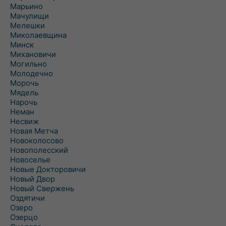
Марьино
Мачулищи
Мелешки
Миколаевщина
Минск
Михановичи
Могильно
Молодечно
Морочь
Мядель
Нарочь
Неман
Несвиж
Новая Метча
Новоколосово
Новополесский
Новоселье
Новые Докторовичи
Новый Двор
Новый Свержень
Оздятичи
Озеро
Озерцо