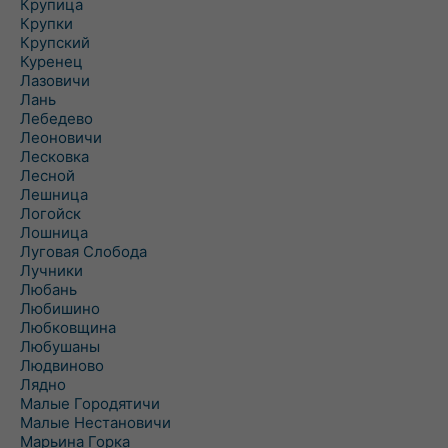
Крупица
Крупки
Крупский
Куренец
Лазовичи
Лань
Лебедево
Леоновичи
Лесковка
Лесной
Лешница
Логойск
Лошница
Луговая Слобода
Лучники
Любань
Любишино
Любковщина
Любушаны
Людвиново
Лядно
Малые Городятичи
Малые Нестановичи
Марьина Горка