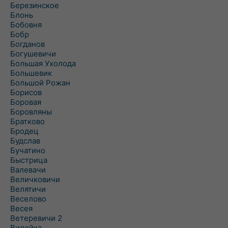
Березинское
Блонь
Бобовня
Бобр
Богданов
Богушевичи
Большая Ухолода
Большевик
Большой Рожан
Борисов
Боровая
Боровляны
Братково
Бродец
Будслав
Бучатино
Быстрица
Валевачи
Величковичи
Велятичи
Веселово
Весея
Ветеревичи 2
Вилейка