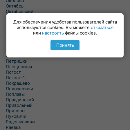
Околово
Октябрь
Октябрьский
Олехновичи
Для обеспечения удобства пользователей сайта
Омговичи
используются cookies. Вы можете
отказаться
Оношки
или
настроить
файлы cookies.
Осовец
Острошицкий Городок
Пасека
Принять
Пастовичи
Першаи
Петришки
Плещеницы
Погост
Погост-1
Покрашево
Положевичи
Поплавы
Правдинский
Привольный
Прилепы
Пуховичи
Радошковичи
Раевка