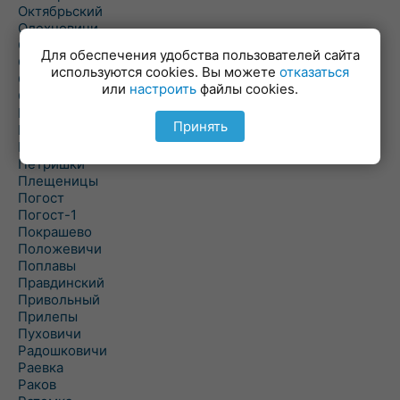
Октябрьский
Олехновичи
Омговичи
Для обеспечения удобства пользователей сайта
Оношки
используются cookies. Вы можете
отказаться
Осовец
или
настроить
файлы cookies.
Острошицкий Городок
Пасека
Принять
Пастовичи
Першаи
Петришки
Плещеницы
Погост
Погост-1
Покрашево
Положевичи
Поплавы
Правдинский
Привольный
Прилепы
Пуховичи
Радошковичи
Раевка
Раков