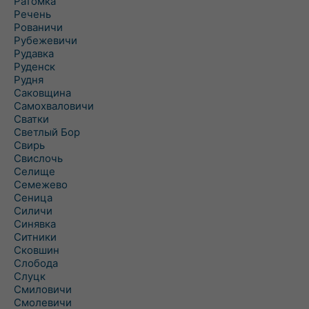
Ратомка
Речень
Рованичи
Рубежевичи
Рудавка
Руденск
Рудня
Саковщина
Самохваловичи
Сватки
Светлый Бор
Свирь
Свислочь
Селище
Семежево
Сеница
Силичи
Синявка
Ситники
Сковшин
Слобода
Слуцк
Смиловичи
Смолевичи