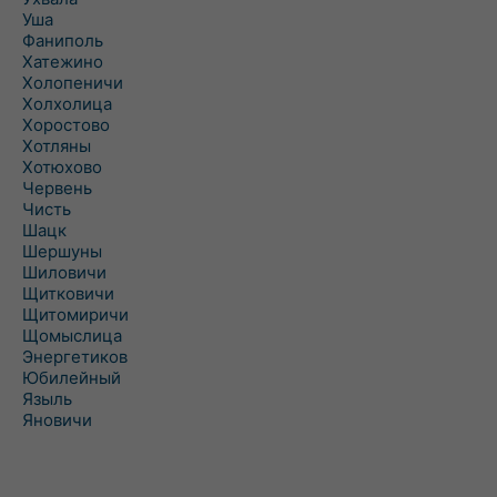
Уша
Фаниполь
Хатежино
Холопеничи
Холхолица
Хоростово
Хотляны
Хотюхово
Червень
Чисть
Шацк
Шершуны
Шиловичи
Щитковичи
Щитомиричи
Щомыслица
Энергетиков
Юбилейный
Языль
Яновичи