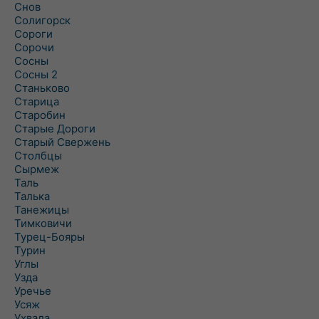
Снов
Солигорск
Сороги
Сорочи
Сосны
Сосны 2
Станьково
Старица
Старобин
Старые Дороги
Старый Свержень
Столбцы
Сырмеж
Таль
Талька
Танежицы
Тимковичи
Турец-Бояры
Турин
Углы
Узда
Уречье
Усяж
Ухвала