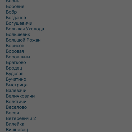
Блонь
Бобовня
Бобр
Богданов
Богушевичи
Большая Ухолода
Большевик
Большой Рожан
Борисов
Боровая
Боровляны
Братково
Бродец
Будслав
Бучатино
Быстрица
Валевачи
Величковичи
Велятичи
Веселово
Весея
Ветеревичи 2
Вилейка
Вишневец