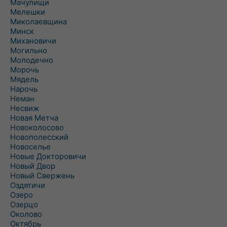
Мачулищи
Мелешки
Миколаевщина
Минск
Михановичи
Могильно
Молодечно
Морочь
Мядель
Нарочь
Неман
Несвиж
Новая Метча
Новоколосово
Новополесский
Новоселье
Новые Докторовичи
Новый Двор
Новый Свержень
Оздятичи
Озеро
Озерцо
Околово
Октябрь