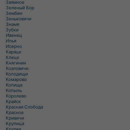
Заямное
Зеленый Бор
Зембин
Зеньковичи
Знамя
Зубки
Ивенец
Илья
Исерно
Карацк
Клецк
Княгинин
Козловичи
Колодищи
Комарово
Копище
Копыль
Королево
Крайск
Красная Слобода
Красное
Кривичи
Крупица
Крупки