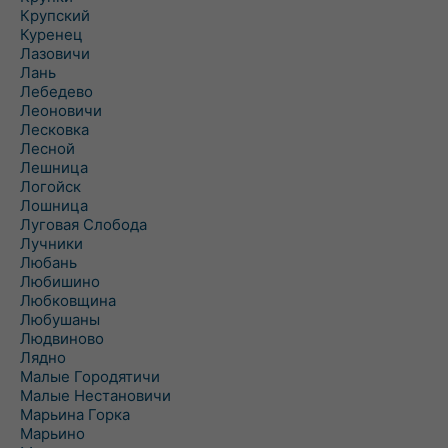
Крупский
Куренец
Лазовичи
Лань
Лебедево
Леоновичи
Лесковка
Лесной
Лешница
Логойск
Лошница
Луговая Слобода
Лучники
Любань
Любишино
Любковщина
Любушаны
Людвиново
Лядно
Малые Городятичи
Малые Нестановичи
Марьина Горка
Марьино