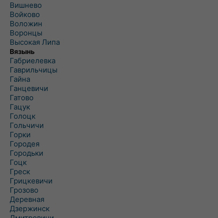
Вишнево
Войково
Воложин
Воронцы
Высокая Липа
Вязынь
Габриелевка
Гаврильчицы
Гайна
Ганцевичи
Гатово
Гацук
Голоцк
Гольчичи
Горки
Городея
Городьки
Гоцк
Греск
Грицкевичи
Грозово
Деревная
Дзержинск
Дмитровичи