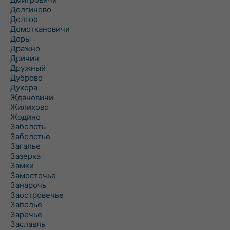
Долгиново
Долгое
Домоткановичи
Доры
Дражно
Дричин
Дружный
Дуброво
Дукора
Ждановичи
Жилихово
Жодино
Заболоть
Заболотье
Загалье
Зазерка
Замки
Замосточье
Занарочь
Заостровечье
Заполье
Заречье
Заславль