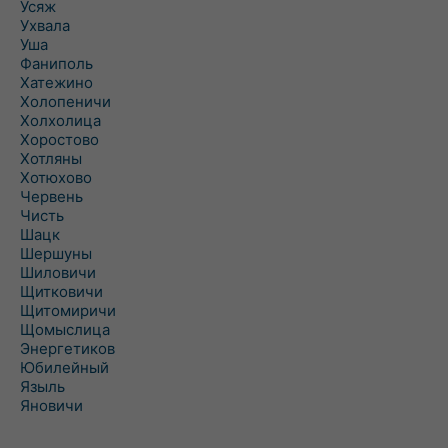
Усяж
Ухвала
Уша
Фаниполь
Хатежино
Холопеничи
Холхолица
Хоростово
Хотляны
Хотюхово
Червень
Чисть
Шацк
Шершуны
Шиловичи
Щитковичи
Щитомиричи
Щомыслица
Энергетиков
Юбилейный
Языль
Яновичи