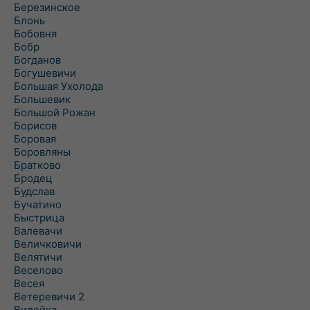
Березинское
Блонь
Бобовня
Бобр
Богданов
Богушевичи
Большая Ухолода
Большевик
Большой Рожан
Борисов
Боровая
Боровляны
Братково
Бродец
Будслав
Бучатино
Быстрица
Валевачи
Величковичи
Велятичи
Веселово
Весея
Ветеревичи 2
Вилейка