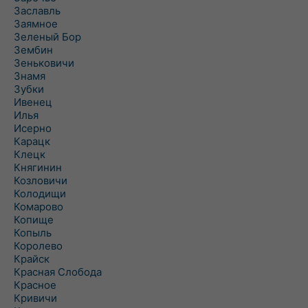
Заславль
Заямное
Зеленый Бор
Зембин
Зеньковичи
Знамя
Зубки
Ивенец
Илья
Исерно
Карацк
Клецк
Княгинин
Козловичи
Колодищи
Комарово
Копище
Копыль
Королево
Крайск
Красная Слобода
Красное
Кривичи