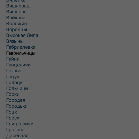
Вишневец
Вишнево
Войково
Воложин
Воронцы
Высокая Липа
Вязынь
Габриелевка
Гаврильчицы
Гайна
Ганцевичи
Гатово
Гацук
Голоцк
Гольчичи
Горки
Городея
Городьки
Гоцк
Греск
Грицкевичи
Грозово
Деревная