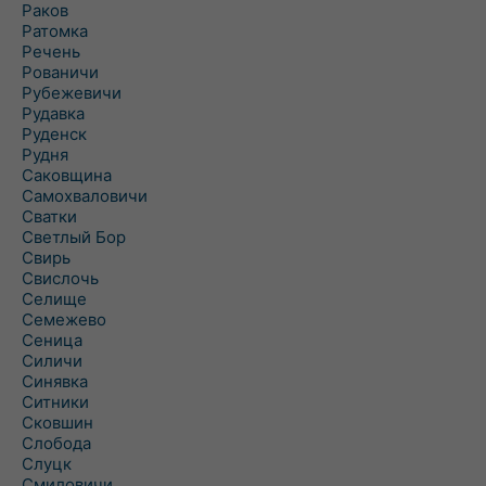
Раков
Ратомка
Речень
Рованичи
Рубежевичи
Рудавка
Руденск
Рудня
Саковщина
Самохваловичи
Сватки
Светлый Бор
Свирь
Свислочь
Селище
Семежево
Сеница
Силичи
Синявка
Ситники
Сковшин
Слобода
Слуцк
Смиловичи