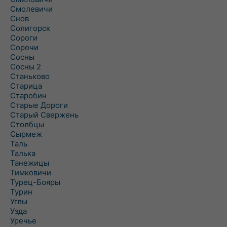
Смолевичи
Снов
Солигорск
Сороги
Сорочи
Сосны
Сосны 2
Станьково
Старица
Старобин
Старые Дороги
Старый Свержень
Столбцы
Сырмеж
Таль
Талька
Танежицы
Тимковичи
Турец-Бояры
Турин
Углы
Узда
Уречье