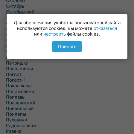
Околово
Октябрь
Октябрьский
Олехновичи
Для обеспечения удобства пользователей сайта
Омговичи
используются cookies. Вы можете
отказаться
Оношки
или
настроить
файлы cookies.
Осовец
Острошицкий Городок
Пасека
Принять
Пастовичи
Першаи
Петришки
Плещеницы
Погост
Погост-1
Покрашево
Положевичи
Поплавы
Правдинский
Привольный
Прилепы
Пуховичи
Радошковичи
Раевка