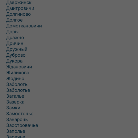
Дзержинск
Дмитровичи
Долгиново
Долгое
Домоткановичи
Доры
Дражно
Дричин
Дружный
Дуброво
Дукора
Ждановичи
Жилихово
Жодино
Заболоть
Заболотье
Загалье
Зазерка
Замки
Замосточье
Занарочь
Заостровечье
Заполье
Заречье