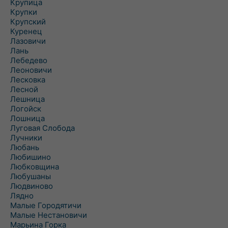
Крупица
Крупки
Крупский
Куренец
Лазовичи
Лань
Лебедево
Леоновичи
Лесковка
Лесной
Лешница
Логойск
Лошница
Луговая Слобода
Лучники
Любань
Любишино
Любковщина
Любушаны
Людвиново
Лядно
Малые Городятичи
Малые Нестановичи
Марьина Горка