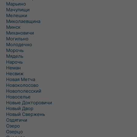
Марьино
Мачулищи
Мелешки
Миколаевщина
Минск
Михановичи
Могильно
Молодечно
Морочь
Мядель
Нарочь
Неман
Несвиж
Новая Метча
Новоколосово
Новополесский
Новоселье
Новые Докторовичи
Новый Двор
Новый Свержень
Оздятичи
Озеро
Озерцо