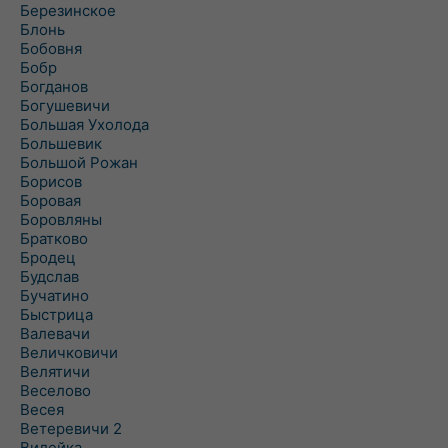
Березинское
Блонь
Бобовня
Бобр
Богданов
Богушевичи
Большая Ухолода
Большевик
Большой Рожан
Борисов
Боровая
Боровляны
Братково
Бродец
Будслав
Бучатино
Быстрица
Валевачи
Величковичи
Велятичи
Веселово
Весея
Ветеревичи 2
Вилейка