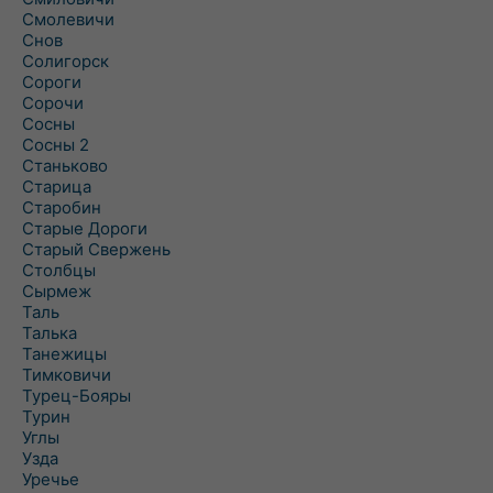
Смолевичи
Снов
Солигорск
Сороги
Сорочи
Сосны
Сосны 2
Станьково
Старица
Старобин
Старые Дороги
Старый Свержень
Столбцы
Сырмеж
Таль
Талька
Танежицы
Тимковичи
Турец-Бояры
Турин
Углы
Узда
Уречье