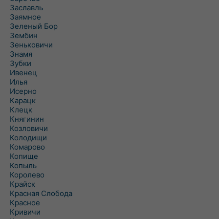
Заславль
Заямное
Зеленый Бор
Зембин
Зеньковичи
Знамя
Зубки
Ивенец
Илья
Исерно
Карацк
Клецк
Княгинин
Козловичи
Колодищи
Комарово
Копище
Копыль
Королево
Крайск
Красная Слобода
Красное
Кривичи