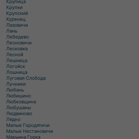
Крупица
Крупки
Крупский
Куренец
Лазовичи
Лань
Лебедево
Леоновичи
Лесковка
Лесной
Лешница
Логойск
Лошница
Луговая Слобода
Лучники
Любань
Любишино
Любковщина
Любушаны
Людвиново
Лядно
Малые Городятичи
Малые Нестановичи
Марьина Горка