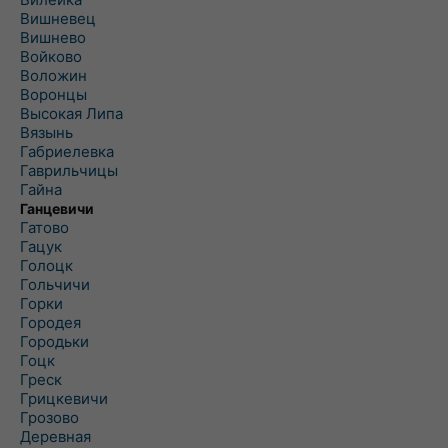
Вишневец
Вишнево
Войково
Воложин
Воронцы
Высокая Липа
Вязынь
Габриелевка
Гаврильчицы
Гайна
Ганцевичи
Гатово
Гацук
Голоцк
Гольчичи
Горки
Городея
Городьки
Гоцк
Греск
Грицкевичи
Грозово
Деревная