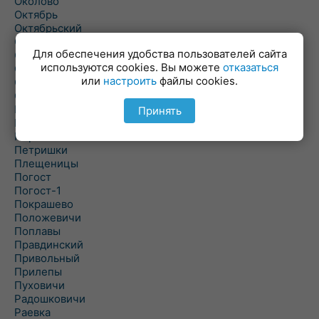
Околово
Октябрь
Октябрьский
Олехновичи
Для обеспечения удобства пользователей сайта
Омговичи
используются cookies. Вы можете
отказаться
Оношки
или
настроить
файлы cookies.
Осовец
Острошицкий Городок
Пасека
Принять
Пастовичи
Першаи
Петришки
Плещеницы
Погост
Погост-1
Покрашево
Положевичи
Поплавы
Правдинский
Привольный
Прилепы
Пуховичи
Радошковичи
Раевка