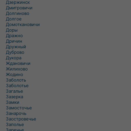
Дзержинск
Дмитровичи
Долгиново
Долгое
Домоткановичи
Доры
Дражно
Дричин
Дружный
Дуброво
Дукора
Ждановичи
Жилихово
Жодино
Заболоть
Заболотье
Загалье
Зазерка
Замки
Замосточье
Занарочь
Заостровечье
Заполье
Заречье