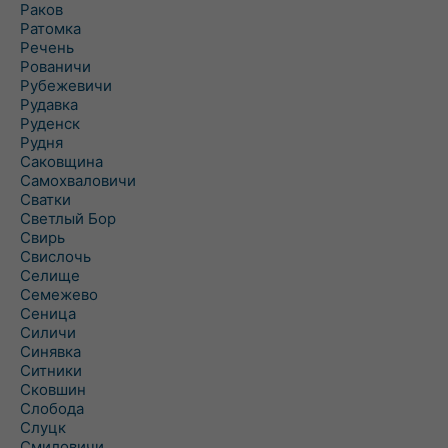
Раков
Ратомка
Речень
Рованичи
Рубежевичи
Рудавка
Руденск
Рудня
Саковщина
Самохваловичи
Сватки
Светлый Бор
Свирь
Свислочь
Селище
Семежево
Сеница
Силичи
Синявка
Ситники
Сковшин
Слобода
Слуцк
Смиловичи