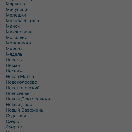
Марьино
Мачулищи
Мелешки
Миколаевщина
Минск
Михановичи
Могильно
Молодечно
Морочь
Мядель
Нарочь
Неман
Несвиж
Новая Метча
Новоколосово
Новополесский
Новоселье
Новые Докторовичи
Новый Двор
Новый Свержень
Оздятичи
Озеро
Озерцо