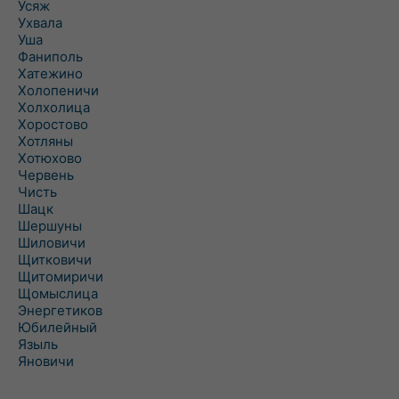
Усяж
Ухвала
Уша
Фаниполь
Хатежино
Холопеничи
Холхолица
Хоростово
Хотляны
Хотюхово
Червень
Чисть
Шацк
Шершуны
Шиловичи
Щитковичи
Щитомиричи
Щомыслица
Энергетиков
Юбилейный
Языль
Яновичи