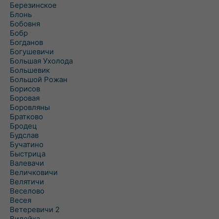
Березинское
Блонь
Бобовня
Бобр
Богданов
Богушевичи
Большая Ухолода
Большевик
Большой Рожан
Борисов
Боровая
Боровляны
Братково
Бродец
Будслав
Бучатино
Быстрица
Валевачи
Величковичи
Велятичи
Веселово
Весея
Ветеревичи 2
Вилейка