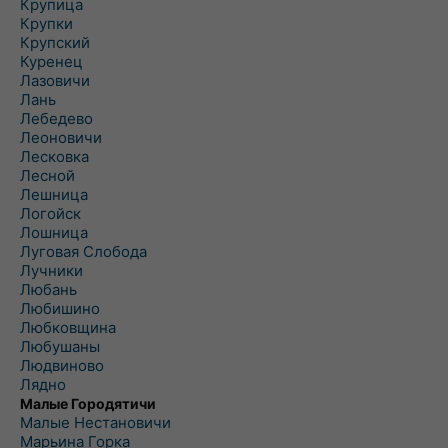
Крупица
Крупки
Крупский
Куренец
Лазовичи
Лань
Лебедево
Леоновичи
Лесковка
Лесной
Лешница
Логойск
Лошница
Луговая Слобода
Лучники
Любань
Любишино
Любковщина
Любушаны
Людвиново
Лядно
Малые Городятичи
Малые Нестановичи
Марьина Горка