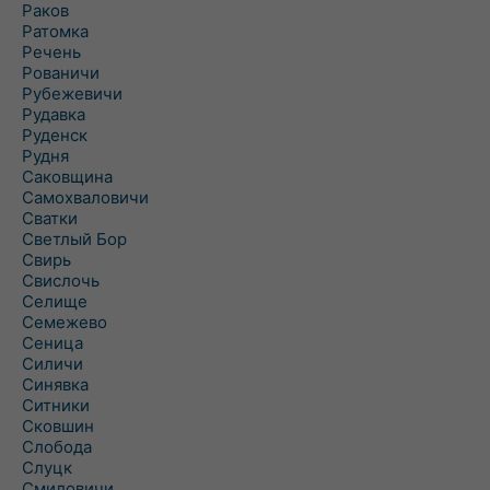
Раков
Ратомка
Речень
Рованичи
Рубежевичи
Рудавка
Руденск
Рудня
Саковщина
Самохваловичи
Сватки
Светлый Бор
Свирь
Свислочь
Селище
Семежево
Сеница
Силичи
Синявка
Ситники
Сковшин
Слобода
Слуцк
Смиловичи