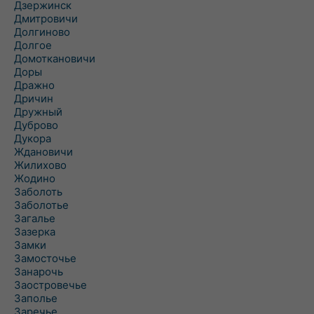
Дзержинск
Дмитровичи
Долгиново
Долгое
Домоткановичи
Доры
Дражно
Дричин
Дружный
Дуброво
Дукора
Ждановичи
Жилихово
Жодино
Заболоть
Заболотье
Загалье
Зазерка
Замки
Замосточье
Занарочь
Заостровечье
Заполье
Заречье