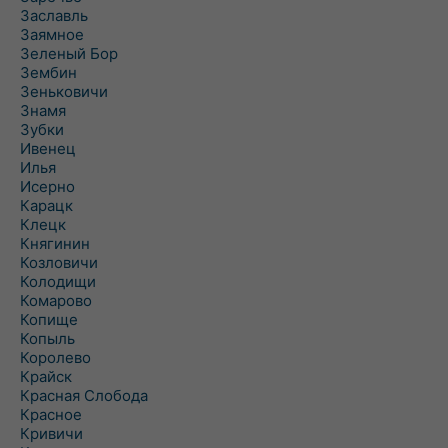
Заславль
Заямное
Зеленый Бор
Зембин
Зеньковичи
Знамя
Зубки
Ивенец
Илья
Исерно
Карацк
Клецк
Княгинин
Козловичи
Колодищи
Комарово
Копище
Копыль
Королево
Крайск
Красная Слобода
Красное
Кривичи