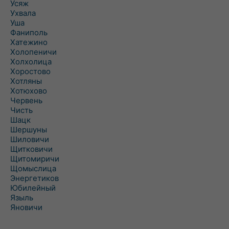
Усяж
Ухвала
Уша
Фаниполь
Хатежино
Холопеничи
Холхолица
Хоростово
Хотляны
Хотюхово
Червень
Чисть
Шацк
Шершуны
Шиловичи
Щитковичи
Щитомиричи
Щомыслица
Энергетиков
Юбилейный
Языль
Яновичи