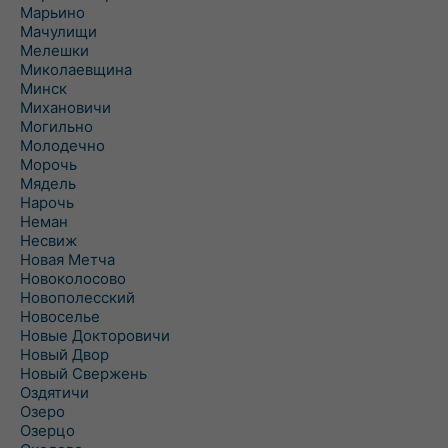
Марьино
Мачулищи
Мелешки
Миколаевщина
Минск
Михановичи
Могильно
Молодечно
Морочь
Мядель
Нарочь
Неман
Несвиж
Новая Метча
Новоколосово
Новополесский
Новоселье
Новые Докторовичи
Новый Двор
Новый Свержень
Оздятичи
Озеро
Озерцо