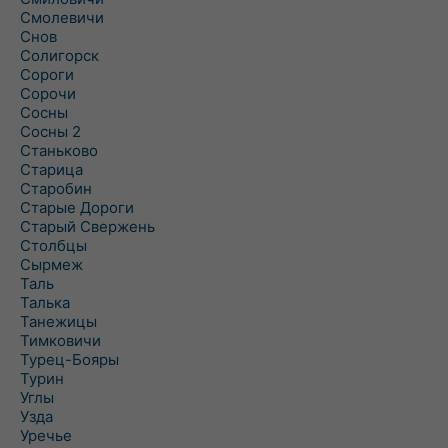
Смолевичи
Снов
Солигорск
Сороги
Сорочи
Сосны
Сосны 2
Станьково
Старица
Старобин
Старые Дороги
Старый Свержень
Столбцы
Сырмеж
Таль
Талька
Танежицы
Тимковичи
Турец-Бояры
Турин
Углы
Узда
Уречье