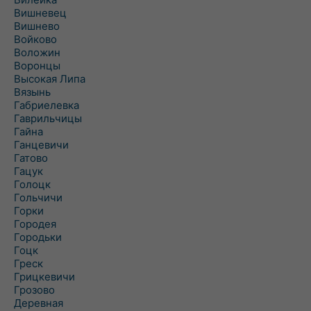
Вишневец
Вишнево
Войково
Воложин
Воронцы
Высокая Липа
Вязынь
Габриелевка
Гаврильчицы
Гайна
Ганцевичи
Гатово
Гацук
Голоцк
Гольчичи
Горки
Городея
Городьки
Гоцк
Греск
Грицкевичи
Грозово
Деревная