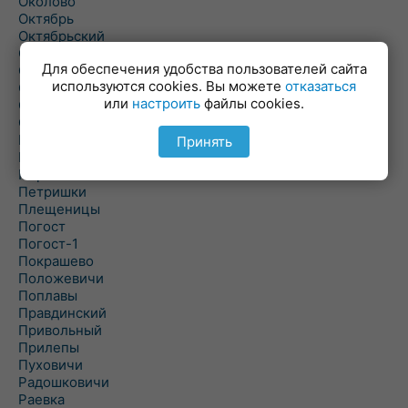
Околово
Октябрь
Октябрьский
Олехновичи
Для обеспечения удобства пользователей сайта
Омговичи
используются cookies. Вы можете
отказаться
Оношки
или
настроить
файлы cookies.
Осовец
Острошицкий Городок
Пасека
Принять
Пастовичи
Першаи
Петришки
Плещеницы
Погост
Погост-1
Покрашево
Положевичи
Поплавы
Правдинский
Привольный
Прилепы
Пуховичи
Радошковичи
Раевка